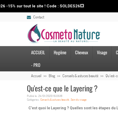
tout le site ! Code : SOLDES26💥
📢 SOLDE
Contact
ACCUEIL
Hygiène
Cheveux
Visage
C
- PRO
Accueil
Blog
Conseils & astuces beauté
Qu'est-c
Qu'est-ce que le Layering ?
Publié le : 24/01/2020 16:06:18
Catégories :
Conseils & astuces beauté
,
Soin du visage
C’est quoi le Layering ? Quelles sont les étapes du