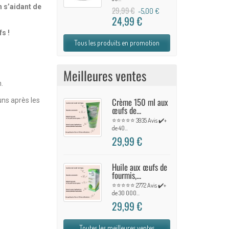
n s’aidant de
29,99 €
-5,00 €
24,99 €
s !
Tous les produits en promotion
Meilleures ventes
n.
Crème 150 ml aux
uns après les
œufs de...
⭐⭐⭐⭐⭐ 3935 Avis ✔️+
de 40...
29,99 €
Huile aux œufs de
fourmis,...
⭐⭐⭐⭐⭐ 2772 Avis ✔️+
de 30 000...
29,99 €
Toutes les meilleures ventes