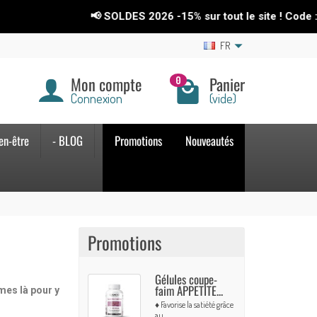
📢 SOLDES 2026
-15%
sur tout le site ! Code : SOLDES26
FR
Mon compte
Panier
0
Connexion
(vide)
en-être
- BLOG
Promotions
Nouveautés
Promotions
Gélules coupe-
faim APPETITE...
mes là pour y
♦ Favorise la satiété grâce
au...