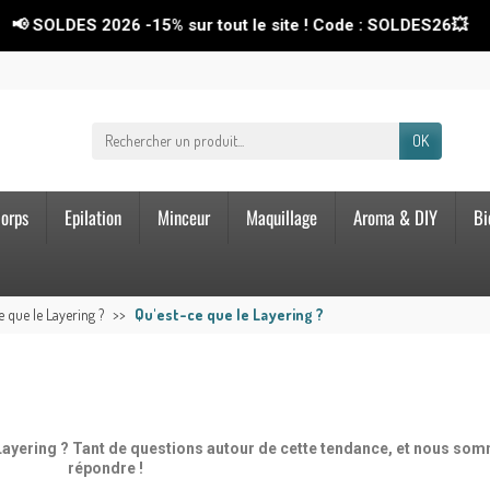
S 2026
-15%
sur tout le site ! Code : SOLDES26💥
OK
orps
Epilation
Minceur
Maquillage
Aroma & DIY
Bi
e que le Layering ?
Qu'est-ce que le Layering ?
 Layering ? Tant de questions autour de cette tendance, et nous som
répondre !