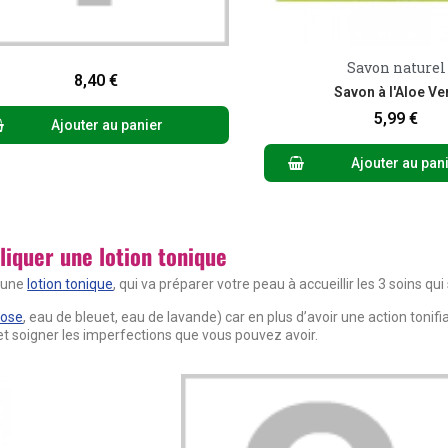
Aperçu rapide
Savon naturel
Aperçu rapid
8,40 €
Savon à l'Aloe Ve
5,99 €
Ajouter au panier
Ajouter au pan
liquer une lotion tonique
d’une
lotion tonique
, qui va préparer votre peau à accueillir les 3 soins qui
rose
, eau de bleuet, eau de lavande) car en plus d’avoir une action tonifia
et soigner les imperfections que vous pouvez avoir.