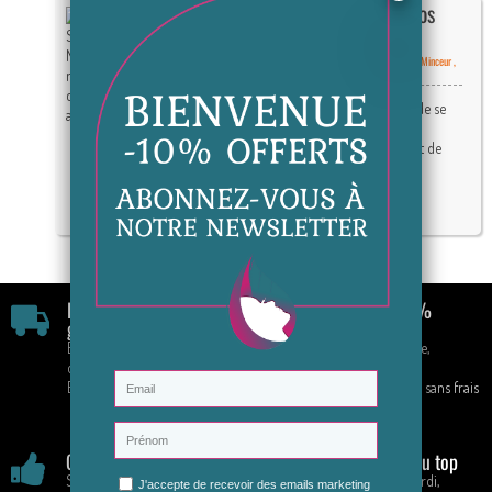
Préparer son Summer Body ? Nos
gélules minceur pour un corps
sculpté avant l'été
Publié le : 03/06/2024 08:00:00 |
commentaires | Catégories :
Minceur
,
Soin du corps
Avec l'arrivée imminente de l'été, le désir de se
sentir bien dans son corps pour profiter
pleinement des journées ensoleillées se fait de
plus en plus pressant.
Lire la suite
Livraison rapide &
Paiement 100%
gratuite
sécurisé
En France à partir de 70 €
CB, Paypal, Chèque,
d'achat
Virement
En mondial relais
Paiement en 4 fois sans frais
!
Garantie satisfaction
Service client au top
Satisfait ou remboursé
Par téléphone : Mardi,