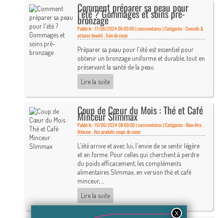
Comment préparer sa peau pour
l'été ? Gommages et soins pré-
bronzage
Publié le : 17/06/2024 08:00:00 |
commentaires | Catégories :
Conseils &
astuces beauté
,
Soin du corps
Préparer sa peau pour l'été est essentiel pour
obtenir un bronzage uniforme et durable, tout en
préservant la santé de la peau.
Lire la suite
Coup de Cœur du Mois : Thé et Café
Minceur Slimmax
Publié le : 10/06/2024 08:00:00 |
commentaires | Catégories :
Bien-être
,
Minceur
,
Nos produits coups de coeur
L'été arrive et avec lui, l'envie de se sentir légère
et en forme. Pour celles qui cherchent à perdre
du poids efficacement, les compléments
alimentaires Slimmax, en version thé et café
minceur, ...
Lire la suite