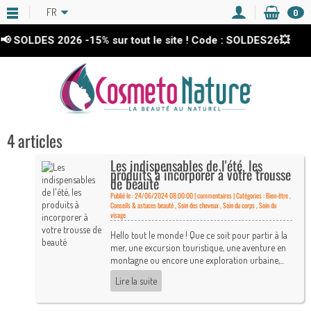
FR
0
 SOLDES 2026
-15%
sur tout le site ! Code : SOLDES26💥
4 articles
Les indispensables de l'été, les
produits à incorporer à votre trousse
de beauté
Publié le : 24/06/2024 08:00:00 |
commentaires | Catégories :
Bien-être
,
Conseils & astuces beauté
,
Soin des cheveux
,
Soin du corps
,
Soin du
visage
Hello tout le monde ! Que ce soit pour partir à la
mer, une excursion touristique, une aventure en
montagne ou encore une exploration urbaine,...
Lire la suite