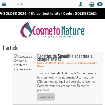
FR
0
 SOLDES 2026
-15%
sur tout le site ! Code : SOLDES26💥
1 article
Recettes de Smoothie adaptées à
chaque envies
Publié le : 07/08/2018 14:54:54 |
commentaires | Catégories :
Bien-être
,
Minceur
Tout droit venu des Etat Unis, le Smoothie est la
boisson healthy (ou gourmande) parfaite pour
l'été, un mélange équilibré de fruits et légumes,
Cosmeto vous à sélectionné ses 5 recettes
préférées !
Lire la suite