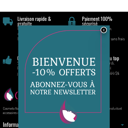
Livraison rapide &
Paiement 100%
gratuite
sécurisé
En France à partir de 70 €
CB, Paypal, Chèque,
d'achat
Virement
En mondial relais
Paiement en 4 fois sans frais
!
Garantie satisfaction
Service client au top
Satisfait ou remboursé
Par téléphone : Mardi,
Retours acceptés pendant 14
Vendredi : 9H - 16H
jours
Par E-mail : 7J/7 24H/24
Cosmeto Nature, votre boutique de beauté au naturel. Elle propose à la vente des produits et
accessoires de beauté sur internet.
Informations