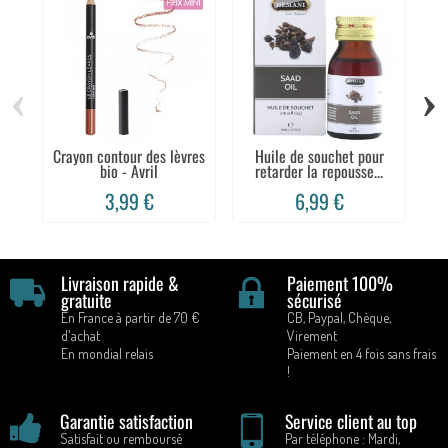
‹
›
Crayon contour des lèvres
Huile de souchet pour
S
bio - Avril
retarder la repousse...
3,99 €
6,99 €
Livraison rapide &
Paiement 100%
gratuite
sécurisé
En France à partir de 70 €
CB, Paypal, Chèque,
d'achat
Virement
En mondial relais
Paiement en 4 fois sans frais
!
Garantie satisfaction
Service client au top
Satisfait ou remboursé
Par téléphone : Mardi,