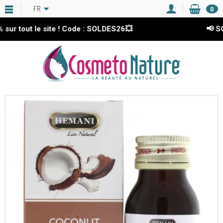
FR
0
ut le site ! Code : SOLDES26💥
📢 SOLDES