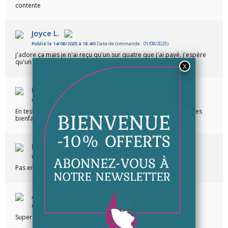
contente
Joyce L.
Publié le 14/08/2025 à 18:49
(Date de commande : 01/08/2025)
j'adore ça mais je n'ai reçu qu'un sur quatre que j'ai payé, j'espère
qu'un suivi immédiat sera organisé.
(Avis traduit)
KARINE T.
Publié le 10/10/2021 à 11:25
(Date de commande : 29/09/2021)
En teste depuis 1 semaine.. Très frais et odeur agréable. Pour les
bienfaits j'attends de voir dans le temps
Nancy H.
Publié le 12/04/2021 à 12:01
(Date de commande : 01/04/2021)
Pas encore eu le temps de finir le pot mais déjà de bon effet !
Anonymous a.
Publié le 12/02/2019 à 16:58
Super crème