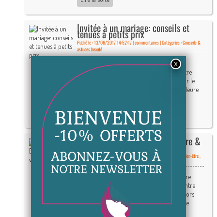
Invitée à un mariage: conseils et
tenues à petits prix
Publié le : 13/06/2017 14:52:17 |
commentaires | Catégories :
Conseils &
astuces beauté
Nous déclarons la saison des mariages
officiellement ouverte ! Vous avez reçu votre
faire-part d’invitation depuis des mois pour le
mariage de votre cousine ou de votre meilleure
amie et vous ne [...]
Lire la suite
Hello Beach Body - Part 2: ventre &
taille
Publié le : 02/06/2017 15:13:15 |
commentaires | Catégories :
Bien-être
,
Minceur
En maillot de bain sur la plage ou dans votre
nouveau petit crop top, vous voulez un ventre
plat, tonique, une taille fine et dessinée ? Alors
voici une nouvelle session workout spéciale
ventre e [...]