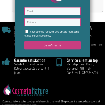
Lire la suite
Livraison rapide &
Paiement 100%
gratuite
sécurisé
En France à partir de 70 €
CB, Paypal, Chèque,
d'achat
Virement
En mondial relais
Paiement en 4 fois sans frais
!
Garantie satisfaction
Service client au top
Satisfait ou remboursé
Par téléphone : Mardi,
Retours acceptés pendant 14
Vendredi : 9H - 16H
jours
Par E-mail : 7J/7 24H/24
Cosmeto Nature, votre boutique de beauté au naturel. Elle propose à la vente des produits et
accessoires de beauté sur internet.