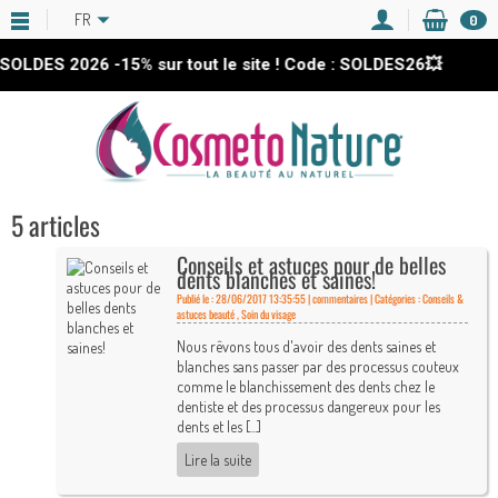
FR
0
SOLDES 2026
-15%
sur tout le site ! Code : SOLDES26💥
5 articles
Conseils et astuces pour de belles
dents blanches et saines!
Publié le : 28/06/2017 13:35:55 |
commentaires | Catégories :
Conseils &
astuces beauté
,
Soin du visage
Nous rêvons tous d'avoir des dents saines et
blanches sans passer par des processus couteux
comme le blanchissement des dents chez le
dentiste et des processus dangereux pour les
dents et les [...]
Lire la suite