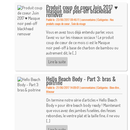
Produit coup de coeur Juin 2017 ♥
Masque noir peel-off blackhead
remover
Publié le : 23/06/2017 09:46:11 |
commentaires | Catégories :
Nos
produits coups de coeur
,
Soin du visage
Vous en avez tous déjà entendu parler, vous
l’avez vu sur les réseaux sociaux ! Le produit
coup de cœur de ce mois ci est le Masque
noir peel-off à base de charbon de bambou ou
autrement dit, le [...]
Lire la suite
Hello Beach Body - Part 3: bras &
poitrine
Publié le : 21/06/2017 14:09:01 |
commentaires | Catégories :
Bien-être
,
Minceur
On termine notre série d’articles « Hello Beach
Body » pour être beach body ready ! Maintenant
que vous avez des jambes fuselées, des fesses
rebondies, le ventre plat et la taille fine, il ne vou
[...]
Lire la suite