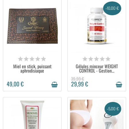
-10,00 €
EN STOCK
EN STOCK
Miel en stick, puissant
Gélules minceur WEIGHT
aphrodisiaque
CONTROL - Gestion...
39,99 €
49,00 €
29,99 €
-5,00 €