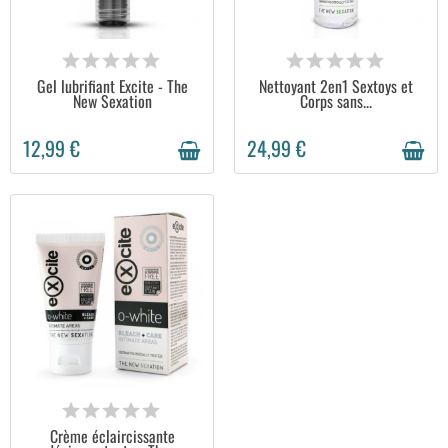
EN STOCK
EN STOCK
Gel lubrifiant Excite - The
Nettoyant 2en1 Sextoys et
New Sexation
Corps sans...
12,99 €
24,99 €
STOCK ÉPUISÉ
Crème éclaircissante