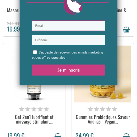
EN STOCK
EN STOCK
Masseur anti-cellulite et peau
Collagène marin Biotine &
d'orange
Q010 -...
24,99 €
59,99 €
19,99 €
30,00 €
EN STOCK
EN STOCK
Gel 2en1 lubrifiant et
Gummies Probiotiques Saveur
massage stimulant...
Ananas - Vegan...
19,99 €
24,99 €