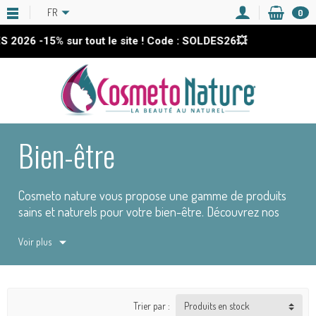
FR
0
6
-15%
sur tout le site ! Code : SOLDES26💥
Bien-être
Cosmeto
nature vous propose une gamme de produits
sains et naturels pour votre bien-être. Découvrez nos
produits pour renforcer votre bien-être quotidien : des
Voir plus
compléments alimentaires, des produits aphrodisiaques
au miel...
Trier par :