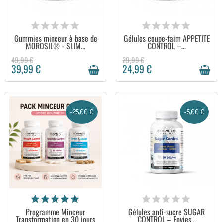
EN STOCK
EN STOCK
Gummies minceur à base de
Gélules coupe-faim APPETITE
MOROSIL® - SLIM...
CONTROL –...
49,99 €
29,99 €
39,99 €
24,99 €
-25,00 €
-5,00 €
EN STOCK
EN STOCK
Programme Minceur
Gélules anti-sucre SUGAR
Transformation en 30 jours
CONTROL – Envies...