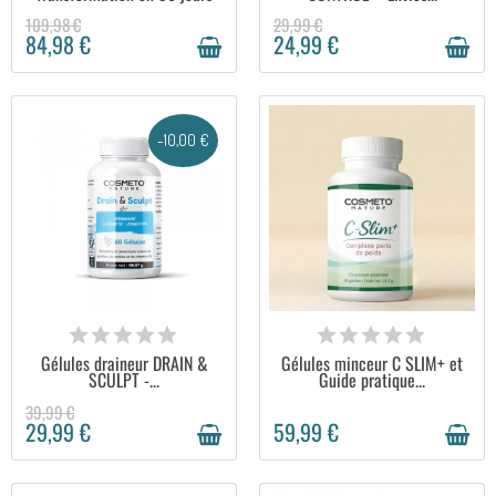
109,98 €
29,99 €
84,98 €
24,99 €
-10,00 €
EN STOCK
EN STOCK
Gélules draineur DRAIN &
Gélules minceur C SLIM+ et
SCULPT -...
Guide pratique...
39,99 €
29,99 €
59,99 €