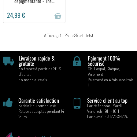
dépigmentante - The...
24,99 €
Affichage 1 - 25 de 25 article(s)
Livraison rapide &
Paiement 100%
gratuite
sécurisé
En France à partir de 70 €
CB, Paypal, Chèque,
d'achat
Virement
En mondial relais
Paiement en 4 fois sans frais
!
Garantie satisfaction
Service client au top
Satisfait ou remboursé
Par téléphone : Mardi,
Retours acceptés pendant 14
Vendredi : 9H - 16H
jours
Par E-mail : 7J/7 24H/24