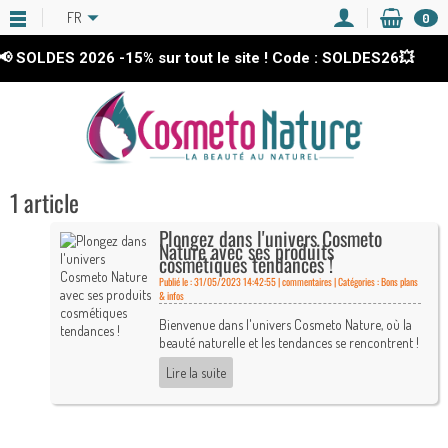
FR
0
 SOLDES 2026
-15%
sur tout le site ! Code : SOLDES26💥
1 article
Plongez dans l'univers Cosmeto
Nature avec ses produits
cosmétiques tendances !
Publié le : 31/05/2023 14:42:55 |
commentaires | Catégories :
Bons plans
& infos
Bienvenue dans l'univers Cosmeto Nature, où la
beauté naturelle et les tendances se rencontrent !
Lire la suite