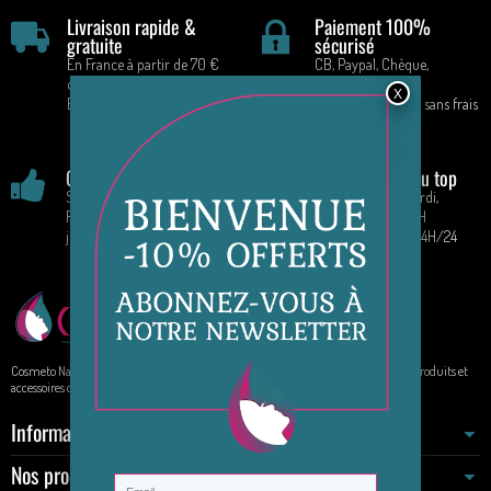
Livraison rapide &
Paiement 100%
gratuite
sécurisé
En France à partir de 70 €
CB, Paypal, Chèque,
d'achat
Virement
En mondial relais
Paiement en 4 fois sans frais
!
Garantie satisfaction
Service client au top
Satisfait ou remboursé
Par téléphone : Mardi,
Retours acceptés pendant 14
Vendredi : 9H - 16H
jours
Par E-mail : 7J/7 24H/24
Cosmeto Nature, votre boutique de beauté au naturel. Elle propose à la vente des produits et
accessoires de beauté sur internet.
Informations
Nos produits