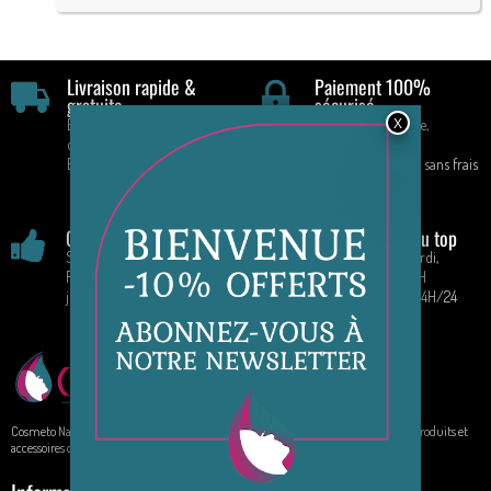
Livraison rapide &
Paiement 100%
gratuite
sécurisé
En France à partir de 70 €
CB, Paypal, Chèque,
d'achat
Virement
En mondial relais
Paiement en 4 fois sans frais
!
Garantie satisfaction
Service client au top
Satisfait ou remboursé
Par téléphone : Mardi,
Retours acceptés pendant 14
Vendredi : 9H - 16H
jours
Par E-mail : 7J/7 24H/24
Cosmeto Nature, votre boutique de beauté au naturel. Elle propose à la vente des produits et
accessoires de beauté sur internet.