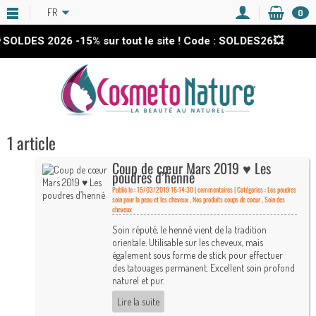
FR
0
 SOLDES 2026
-15%
sur tout le site ! Code : SOLDES26💥
1 article
Coup de cœur Mars 2019 ♥ Les
poudres d’henné
Publié le : 15/03/2019 16:14:30 |
commentaires | Catégories :
Les poudres
soin pour la peau et les cheveux
,
Nos produits coups de coeur
,
Soin des
cheveux
Soin réputé, le henné vient de la tradition
orientale. Utilisable sur les cheveux, mais
également sous forme de stick pour effectuer
des tatouages permanent. Excellent soin profond
naturel et pur.
Lire la suite