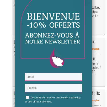
Témoignages des clientes ayant utilisé nos
fameux produits aux oeufs de fourmis "Excellent
produit, j'utilise l'huile matin et soir, la pilosité a
été réduite considérablement et rapidement, l'o
[...]
Lire la suite
Sondage et Avis des produits aux
oeufs de fourmis Gutto
Publié le : 02/03/2016 11:08:55 |
commentaires | Catégories :
Bons plans
& infos
,
Epilation définitive
Bonjour à toutes et à tous et bienvenue sur le
blog dédié à Cosmeto Nature, boutique en ligne
de produits naturels et bio et distributeur exclusif
de la marque Gutto Natural! Avis et témoi [...]
Lire la suite
Témoignages et avis sur les produits
anti-poils de Gutto Natural
Publié le : 02/02/2016 16:48:19 |
commentaires | Catégories :
Bons plans
& infos
,
Epilation définitive