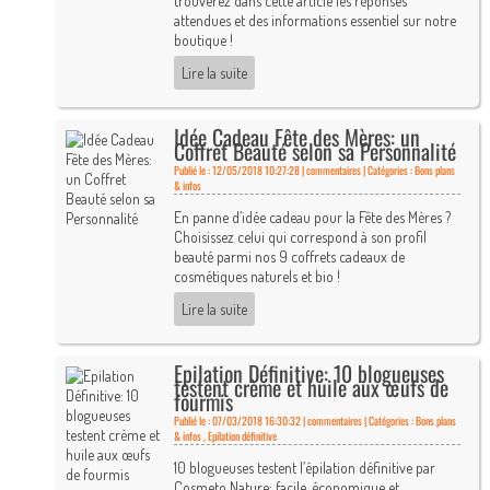
trouverez dans cette article les réponses
attendues et des informations essentiel sur notre
boutique !
Lire la suite
Idée Cadeau Fête des Mères: un
Coffret Beauté selon sa Personnalité
Publié le : 12/05/2018 10:27:28 |
commentaires | Catégories :
Bons plans
& infos
En panne d’idée cadeau pour la Fête des Mères ?
Choisissez celui qui correspond à son profil
beauté parmi nos 9 coffrets cadeaux de
cosmétiques naturels et bio !
Lire la suite
Epilation Définitive: 10 blogueuses
testent crème et huile aux œufs de
fourmis
Publié le : 07/03/2018 16:30:32 |
commentaires | Catégories :
Bons plans
& infos
,
Epilation définitive
10 blogueuses testent l’épilation définitive par
Cosmeto Nature: facile, économique et