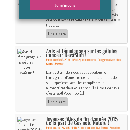
Témoignages et avis sur les produits Gutto aux
oeufs de fourmis Comme chaque mois, nous
vous avons fait une petite compilation des avis
que nous avons récolté dans le sondage:"Je suis
tres c [...]
Lire la suite
Avis et témoignage sur les gélules
minceur DevaSlim !
Publié le : 02/02/2016 14:51:42 |
commentaires | Catégories :
Bons plans
& infos
,
Minceur
Dans cet article, nous vous dévoilons le
témoignage d'une cliente qui nous fait part de
son expérience avec les compléments
alimentaires deva et les produits à base de bave
d'escargot! Vous trou [...]
Lire la suite
Joyeuses fêtes de fin d'année 2015
de la part de Cosmeto Nature !
Publié le : 24/12/2015 14:41:15 |
commentaires | Catégories :
Bons plans