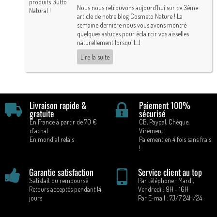
Nous nous retrouvons aujourd’hui sur ce 3ème
article de notre blog Cosmeto Nature ! La
semaine dernière nous vous avons montré
quelques astuces pour éclaircir vos aisselles
naturellement lorsqu’ [...]
Lire la suite
Livraison rapide &
Paiement 100%
gratuite
sécurisé
En France à partir de 70 €
CB, Paypal, Chèque,
d'achat
Virement
En mondial relais
Paiement en 4 fois sans frais
!
Garantie satisfaction
Service client au top
Satisfait ou remboursé
Par téléphone : Mardi,
Retours acceptés pendant 14
Vendredi : 9H - 16H
jours
Par E-mail : 7J/7 24H/24