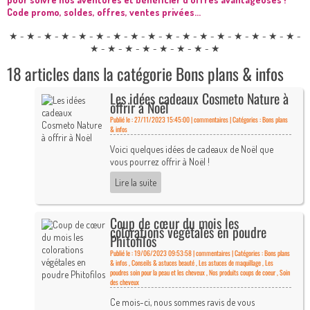
Code promo, soldes, offres, ventes privées...
★ - ★ - ★ - ★ - ★ - ★ - ★ - ★ - ★ - ★ - ★ - ★ - ★ - ★ - ★ - ★ - ★ -
★ - ★ - ★ - ★ - ★ - ★ - ★ - ★
18 articles dans la catégorie Bons plans & infos
Les idées cadeaux Cosmeto Nature à
offrir à Noël
Publié le : 27/11/2023 15:45:00 |
commentaires | Catégories :
Bons plans
& infos
Voici quelques idées de cadeaux de Noël que
vous pourrez offrir à Noël !
Lire la suite
Coup de cœur du mois les
colorations végétales en poudre
Phitofilos
Publié le : 19/06/2023 09:53:58 |
commentaires | Catégories :
Bons plans
& infos
,
Conseils & astuces beauté
,
Les astuces de maquillage
,
Les
poudres soin pour la peau et les cheveux
,
Nos produits coups de coeur
,
Soin
des cheveux
Ce mois-ci, nous sommes ravis de vous