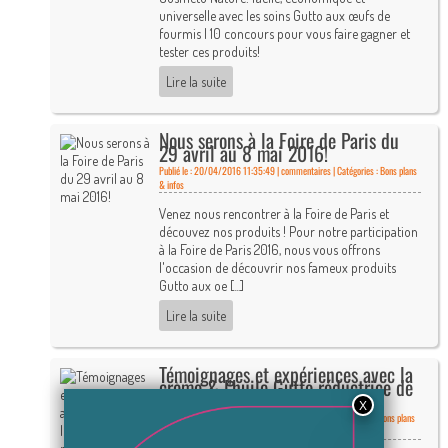
universelle avec les soins Gutto aux œufs de
fourmis | 10 concours pour vous faire gagner et
tester ces produits!
Lire la suite
Nous serons à la Foire de Paris du
29 avril au 8 mai 2016!
Publié le : 20/04/2016 11:35:49 |
commentaires | Catégories :
Bons plans
& infos
Venez nous rencontrer à la Foire de Paris et
découvez nos produits ! Pour notre participation
à la Foire de Paris 2016, nous vous offrons
l'occasion de découvrir nos fameux produits
Gutto aux oe [...]
Lire la suite
Témoignages et expériences avec la
crème & l'huile Gutto réductrice de
pilosité
Publié le : 06/04/2016 11:17:33 |
commentaires | Catégories :
Bons plans
& infos
,
Epilation définitive