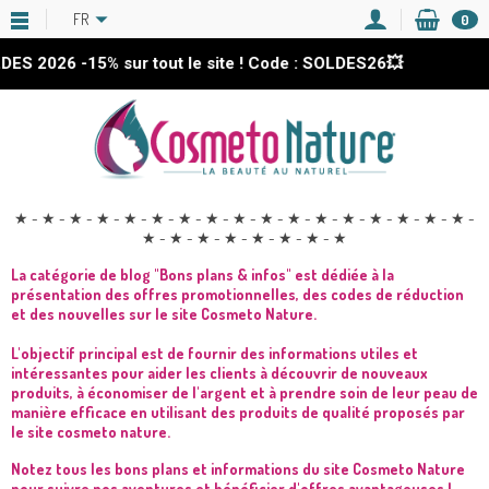
FR
0
S 2026
-15%
sur tout le site ! Code : SOLDES26💥
★ - ★ - ★ - ★ - ★ - ★ - ★ - ★ - ★ - ★ - ★ - ★ - ★ - ★ - ★ - ★ - ★ -
★ - ★ - ★ - ★ - ★ - ★ - ★ - ★
La catégorie de blog "Bons plans & infos" est dédiée à la
présentation des offres promotionnelles, des codes de réduction
et des nouvelles sur le site Cosmeto Nature.
L'objectif principal est de fournir des informations utiles et
intéressantes pour aider les clients à découvrir de nouveaux
produits, à économiser de l'argent et à prendre soin de leur peau de
manière efficace en utilisant des produits de qualité proposés par
le site cosmeto nature.
Notez tous les bons plans et informations du site Cosmeto Nature
pour suivre nos aventures et bénéficier d'offres avantageuses !