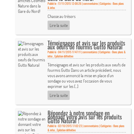
Publié le : 17/11/2015 12:00:26 |
commentaires | Catégories :
Bons plans
& infos
Chasse au trésors
Lire la suite
Témoignages et avis sur les produits
aux oeufs de fourmis Gutto Natural
Publié le : 04/11/2015 17:47:11 |
commentaires | Catégories :
Bons plans &
infos
,
Epilation définitive
Témoignages et avis sur les produits aux oeufs de
fourmis Gutto Dans un article précédent, nous
vous avons annoncé la mise en place d’un
sondage ou vous avez l’occasion de vous
exprimer sur les [...]
Lire la suite
Répondez à notre sondage en
donnant votre avis sur les produits
Gutto Natural !
Publié le : 02/10/2015 17:02:23 |
commentaires | Catégories :
Bons plans
& infos
,
Epilation définitive