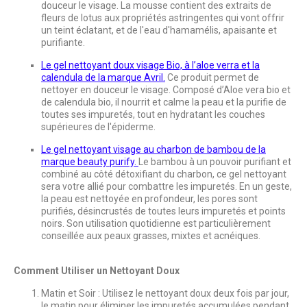
douceur le visage. La mousse contient des extraits de
fleurs de lotus aux propriétés astringentes qui vont offrir
un teint éclatant, et de l'eau d'hamamélis, apaisante et
purifiante.
Le gel nettoyant doux visage Bio, à l’aloe verra et la
calendula de la marque Avril.
Ce produit permet de
nettoyer en douceur le visage. Composé d’Aloe vera bio et
de calendula bio, il nourrit et calme la peau et la purifie de
toutes ses impuretés, tout en hydratant les couches
supérieures de l'épiderme.
Le gel nettoyant visage au charbon de bambou de la
marque beauty purify.
Le bambou à un pouvoir purifiant et
combiné au côté détoxifiant du charbon, ce gel nettoyant
sera votre allié pour combattre les impuretés. En un geste,
la peau est nettoyée en profondeur, les pores sont
purifiés, désincrustés de toutes leurs impuretés et points
noirs. Son utilisation quotidienne est particulièrement
conseillée aux peaux grasses, mixtes et acnéiques.
Comment Utiliser un Nettoyant Doux
Matin et Soir : Utilisez le nettoyant doux deux fois par jour,
le matin pour éliminer les impuretés accumulées pendant