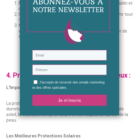
Matin et Soir : Appliquez la crème après le sérum, matin et
soir.
Petite Quantité : Une petite quantité suffit pour couvrir tout
le visage.
Mouvements Ascendants : Appliquez la crème en
effectuant des mouvements ascendants pour éviter de
tirer la peau vers le bas.
4. Protection et réparation des cheveux :
L'Importance de la Protection Solaire
La protection solaire est indispensable pour prévenir les
dommages causés par les rayons UV, y compris les coups de
soleil, le vieillissement prématuré et les risques de cancer de la
peau.
Les Meilleures Protections Solaires