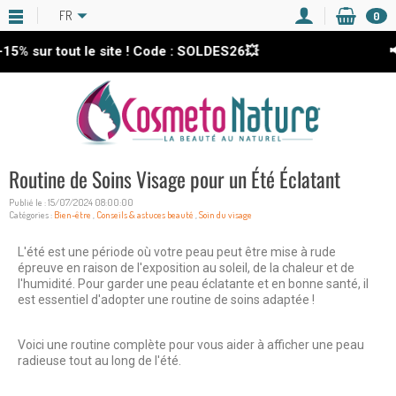
FR
0
 tout le site ! Code : SOLDES26💥
📢 SOLD
Routine de Soins Visage pour un Été Éclatant
Publié le : 15/07/2024 08:00:00
Catégories :
Bien-être
,
Conseils & astuces beauté
,
Soin du visage
L'été est une période où votre peau peut être mise à rude
épreuve en raison de l'exposition au soleil, de la chaleur et de
l'humidité. Pour garder une peau éclatante et en bonne santé, il
est essentiel d'adopter une routine de soins adaptée !
Voici une routine complète pour vous aider à afficher une peau
radieuse tout au long de l'été.