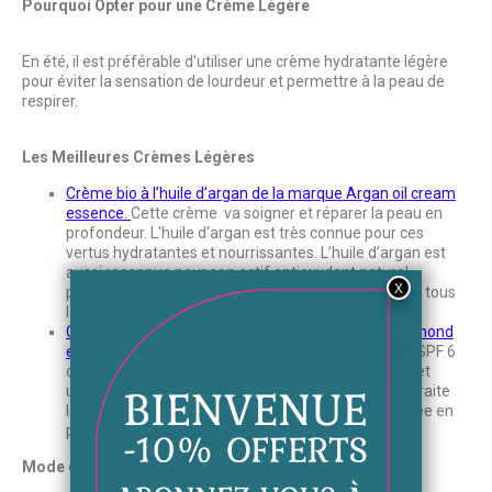
Pourquoi Opter pour une Crème Légère
En été, il est préférable d'utiliser une crème hydratante légère
pour éviter la sensation de lourdeur et permettre à la peau de
respirer.
Les Meilleures Crèmes Légères
Crème bio à l’huile d’argan de la marque Argan oil cream
essence.
Cette crème va soigner et réparer la peau en
profondeur. L'huile d'argan est très connue pour ces
vertus hydratantes et nourrissantes. L’huile d’argan est
aussi reconnue pour son actif antioxydant naturel
puissant. C’est un excellent soin quotidien adapté à tous
les types de peaux.
Crème bio aux éclats de diamant de la marque Diamond
essence.
Cette crème antioxydante possedant un SPF 6
convient à toutes les peaux. Elle redéfinit les pores et
unifie le teint. Elle prévient l’apparition des rides et traite
les imperfections. La peau est hydratée et régénérée en
profondeur.
Mode d'Application de la Crème Légère