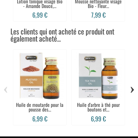
Lotion tonique visage Bio
Mousse nettoyante visage
Lo
- Amande Douce,...
Bio - Fleur...
6,99 €
7,99 €
Les clients qui ont acheté ce produit ont
également acheté...
‹
›
Huile de moutarde pour la
Huile d'arbre à thé pour
pousse des...
boutons et...
6,99 €
6,99 €