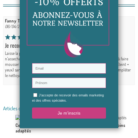
Avis (1)
Fanny T
06/04/2021
Je recommande ++
Laisse la peau parfaitement douce, pour une utilisation matin et soir il
n'asseche pas et à une consistance agréable. Une petite noisette suffit à faire
mousser tout le visage. Le soir il vous aide à faire partir le maquillage (teint +
yeux) sans se substituer à une eau miscellaire, il vient parfaitement compléter
le nettoyage du visage. Le top dans une routine !!
Donnez votre avis
Articles du blog en relation
Comment connaître son type de peau et choisir les soins
adaptés