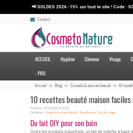
📢 SOLDES 2026 -15% sur tout le site ! Code : SOLDES26💥
Contact
ACCUEIL
Hygiène
Cheveux
Visage
C
- PRO
Accueil
Blog
Conseils & astuces beauté
10 recett
10 recettes beauté maison faciles 
Publié le : 23/11/2020 12:24:02
Catégories :
Conseils & astuces beauté
,
Soin du corps
,
Soin du visage
Du lait DIY pour son bain
Outre les produits industriels, un lait de toilette à ba