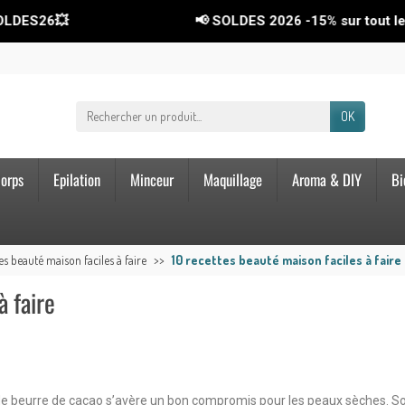
📢 SOLDES 2026
-15%
sur tout le site ! Co
OK
orps
Epilation
Minceur
Maquillage
Aroma & DIY
Bi
es beauté maison faciles à faire
10 recettes beauté maison faciles à faire
à faire
se de beurre de cacao s’avère un bon compromis pour les peaux sèches. So