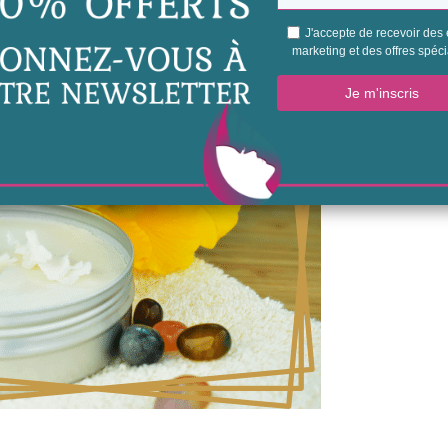
ue, 1 tasse de beurre de karité et 1/2 tasse d’huile d’amande.