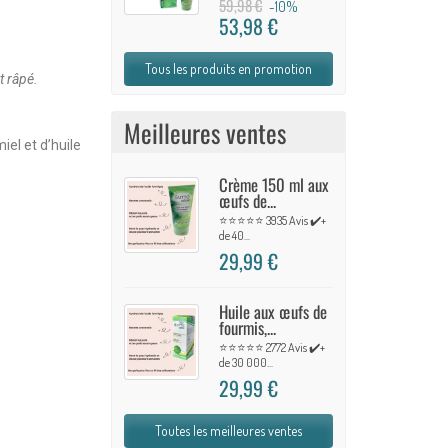
59,98 €
-10%
53,98 €
Tous les produits en promotion
t râpé.
Meilleures ventes
iel et d’huile
Crème 150 ml aux
œufs de...
⭐⭐⭐⭐⭐ 3935 Avis ✔️+
de 40...
29,99 €
Huile aux œufs de
fourmis,...
⭐⭐⭐⭐⭐ 2772 Avis ✔️+
de 30 000...
29,99 €
Toutes les meilleures ventes