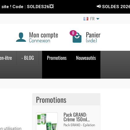
de : SOLDES26💥
📢 SOLDES 2026
-15%
sur t
FR
Mon compte
Panier
0
Connexion
(vide)
en-être
- BLOG
Promotions
Nouveautés
Promotions
Pack GRAND:
Crème 150ml...
Pack GRAND - Epilation
n utilisation