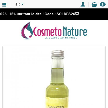
FR
0
-15%
sur tout le site ! Code : SOLDES26💥