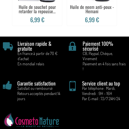
Huile de souchet pour
Huile de neem anti-poux -
H
retarder la repousse...
Hemani
6,99 €
6,99 €
Livraison rapide &
Paiement 100%
gratuite
sécurisé
En France à partir de 70 €
CB, Paypal, Chèque,
d'achat
Virement
En mondial relais
Paiement en 4 fois sans frais
!
Garantie satisfaction
Service client au top
Satisfait ou remboursé
Par téléphone : Mardi,
Retours acceptés pendant 14
Vendredi : 9H - 16H
jours
Par E-mail : 7J/7 24H/24