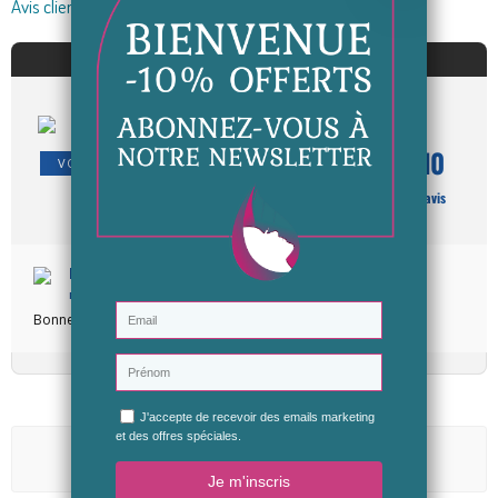
Avis clients
AVIS À PROPOS DU PRODUIT
10
/10
VOIR L'ATTESTATION
Basé sur 1 avis
Emma R.
Publié le 09/06/2020 à 18:35
Bonne huile qui semble être vraiment de qualité
Aucun avis n'a été publié pour le moment.