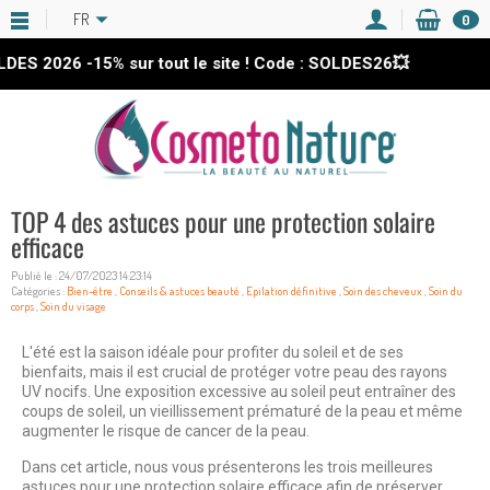
FR
0
ES 2026
-15%
sur tout le site ! Code : SOLDES26💥
TOP 4 des astuces pour une protection solaire
efficace
Publié le : 24/07/2023 14:23:14
Catégories :
Bien-être
,
Conseils & astuces beauté
,
Epilation définitive
,
Soin des cheveux
,
Soin du
corps
,
Soin du visage
L'été est la saison idéale pour profiter du soleil et de ses
bienfaits, mais il est crucial de protéger votre peau des rayons
UV nocifs. Une exposition excessive au soleil peut entraîner des
coups de soleil, un vieillissement prématuré de la peau et même
augmenter le risque de cancer de la peau.
Dans cet article, nous vous présenterons les trois meilleures
astuces pour une protection solaire efficace afin de préserver