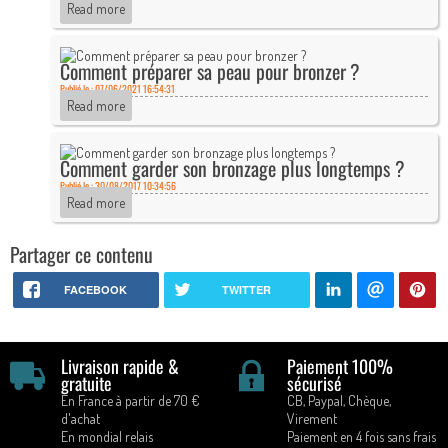
Read more
Comment préparer sa peau pour bronzer ?
Publié le : 07/06/2021 16:54:31
Read more
Comment garder son bronzage plus longtemps ?
Publié le : 30/08/2017 10:34:56
Read more
Partager ce contenu
FACEBOOK
TWITTER
Livraison rapide &
Paiement 100%
gratuite
sécurisé
En France à partir de 70 €
CB, Paypal, Chèque,
d'achat
Virement
En mondial relais
Paiement en 4 fois sans frais