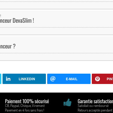
inceur DevaSlim !
inceur ?
LINKEDIN
E-MAIL
PIN
Paiement 100% sécurisé
Garantie satisfactio
CB, Paypal, Chèque, Virement
Satisfait ou remboursé
Paiement en 4 fois sans frais !
Retours acceptés pendant 