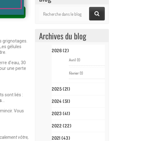
ier
Archives du blog
es grignotages.
Les gélules
2026
(2)
dre.
Avril
(1)
erre d’eau, 30
pour une perte
Février
(1)
2025
(21)
 sont liés :
s
…
2024
(51)
mincir. Vous
2023
(41)
2022
(22)
calement vôtre,
2021
(43)