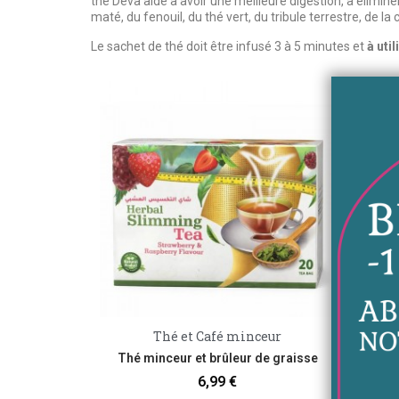
thé Deva aide à avoir une meilleure digestion, à élimine
maté, du fenouil, du thé vert, du tribule terrestre, de la 
Le sachet de thé doit être infusé 3 à 5 minutes et
à util
Thé et Café minceur
Aperçu rapide
Thé minceur et brûleur de graisse
T
6,99 €