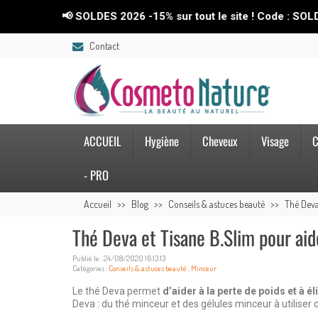
📢 SOLDES 2026 -15% sur tout le site ! Code : SOLDES26💥
Contact
ACCUEIL
Hygiène
Cheveux
Visage
C
- PRO
Accueil
Blog
Conseils & astuces beauté
Thé Deva
Thé Deva et Tisane B.Slim pour aide
Publié le : 24/08/2020 16:13:13
Catégories :
Conseils & astuces beauté
,
Minceur
Le thé Deva permet
d’aider à la perte de poids et à 
Deva : du thé minceur et des gélules minceur à utilis