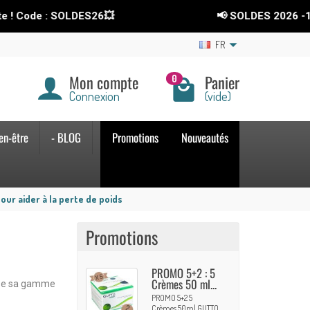
: SOLDES26💥
📢 SOLDES 2026
-15%
sur tou
FR
Mon compte
Panier
0
Connexion
(vide)
en-être
- BLOG
Promotions
Nouveautés
our aider à la perte de poids
Promotions
PROMO 5+2 : 5
Crèmes 50 ml...
ose sa gamme
PROMO 5+2 5
Crèmes 50ml GUTTO