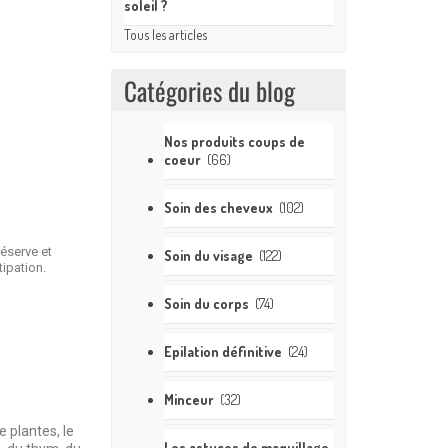
soleil ?
Tous les articles
Catégories du blog
Nos produits coups de
coeur
(66)
Soin des cheveux
(102)
réserve et
Soin du visage
(122)
tipation.
Soin du corps
(74)
Epilation définitive
(24)
Minceur
(32)
e plantes, le
Les astuces de maquillage