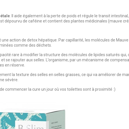
gétale
. Il aide également à la perte de poids et régule le transit intestinal
est dépourvu de caféine et contient des plantes médicinales (mauve cré
 une action de detox hépatique. Par capillarité, les molécules de Mauv
 éliminées comme des déchets.
pacité rare à modifier la structure des molécules de lipides saturés qui,
t et se rajouter aux selles. L’organisme, par un mécanisme de compensa
es en réserve.
ement la texture des selles en selles grasses, ce qui va améliorer de ma
ême sévère.
le de commencer la cure un jour où vos toilettes sont à proximité :)