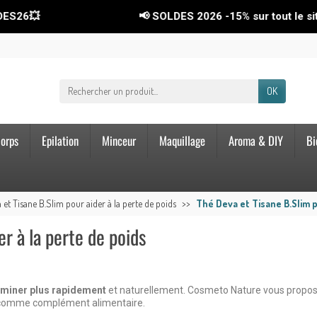
📢 SOLDES 2026
-15%
sur tout le site ! Code 
OK
orps
Epilation
Minceur
Maquillage
Aroma & DIY
Bi
 et Tisane B.Slim pour aider à la perte de poids
Thé Deva et Tisane B.Slim p
r à la perte de poids
éliminer plus rapidement
et naturellement. Cosmeto Nature vous prop
er comme complément alimentaire.