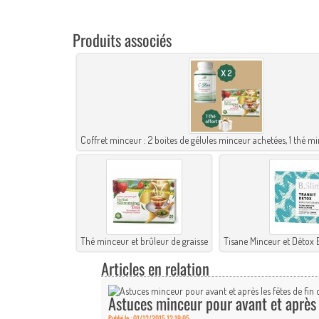
Produits associés
Coffret minceur : 2 boites de gélules minceur achetées, 1 thé 
Thé minceur et brûleur de graisse
Tisane Minceur et Détox 
Articles en relation
Astuces minceur pour avant et après l
Publié le : 01/12/2015 12:19:05