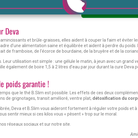
Ajouter au panier
Ajouter au pan
ur Deva
amincissants et brûle-graisses, elles aident à couper la faim et éviter l
dre d’une alimentation saine et équilibrée et aident à perdre du poids. 
rait de framboise, de l’écorce de bourdaine, de la bruyère et de la corian
 Leur utilisation est simple : une gélule le matin, à jeun avec un grand v
le également de boire 1,5 à 2 litres d’eau par jour durant la cure Deva 
e poids garantie !
mps que le thé B.Slim est possible. Les effets de ces deux compléments
ns de grignotages, transit amélioré, ventre plat,
détoxification du corp
rée, Deva et B.Slim vous aideront fortement à réguler votre poids et à 
us sentir mieux si ces kilos vous « pèsent » trop sur le moral.
nos réseaux sociaux et sur notre site.
Ami