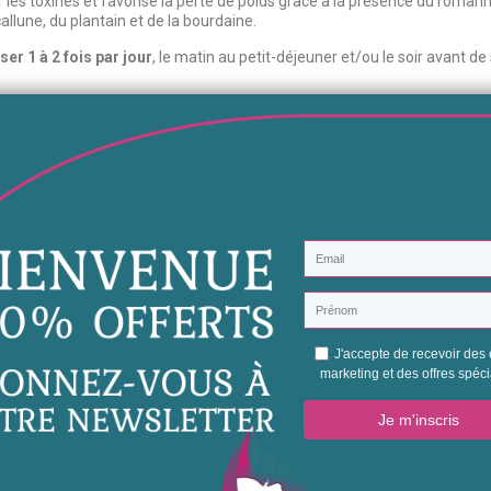
r les toxines et favorise la perte de poids grâce à la présence du romari
callune, du plantain et de la bourdaine.
iser 1 à 2 fois par jour
, le matin au petit-déjeuner et/ou le soir avant de
Aperçu rapide
Minceur
Gélules minceu
Aperçu rapid
hé minceur Slimmax Tea - X 30
Programme Minc
Transformation en 30
65,99 €
109,98 €
84,98 