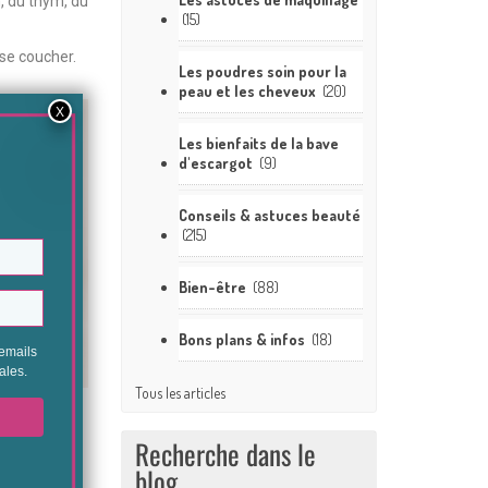
n, du thym, du
(15)
 se coucher.
Les poudres soin pour la
peau et les cheveux
(20)
Les bienfaits de la bave
d'escargot
(9)
Conseils & astuces beauté
(215)
Bien-être
(88)
Bons plans & infos
(18)
Tous les articles
r
e
eur
Recherche dans le
 jours
blog
€