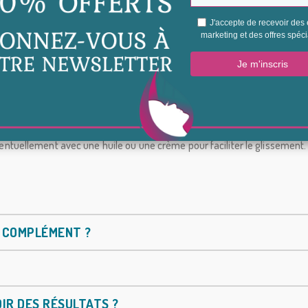
de soins minceur
rer les crèmes anticellulite, optimisant ainsi leur efficacité. C’est 
isation à la maison. Il permet de reproduire certains gestes profession
cet appareil dans une routine régulière.
e, éventuellement avec une huile ou une crème pour faciliter le glissem
N COMPLÉMENT ?
IR DES RÉSULTATS ?