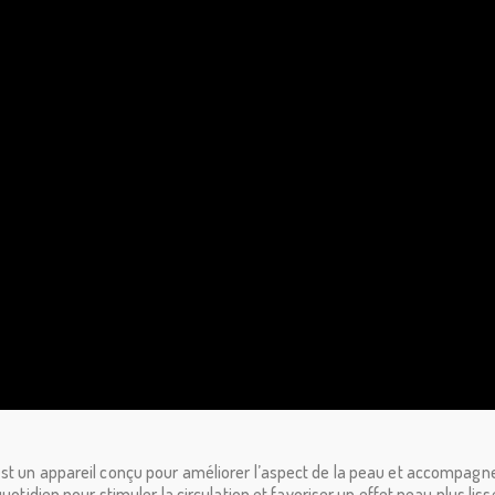
t un appareil conçu pour améliorer l’aspect de la peau et accompagner l
uotidien pour stimuler la circulation et favoriser un effet peau plus liss