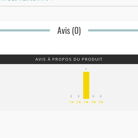
Avis (0)
AVIS À PROPOS DU PRODUIT
1
0
0
0
0
1★
2★
3★
4★
5★