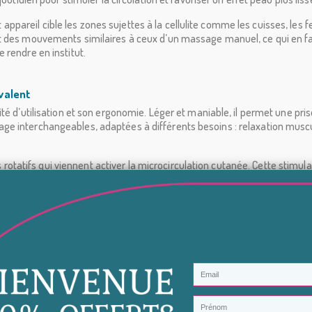
reil cible les zones sujettes à la cellulite comme les cuisses, les fess
 des mouvements similaires à ceux d’un massage manuel, ce qui en fait 
 rendre en institut.
yvalent
té d’utilisation et son ergonomie. Léger et maniable, il permet une pri
 interchangeables, adaptées à différents besoins : relaxation musculai
atifs qui viennent activer la microcirculation cutanée. Cette stimula
lisé régulièrement, il peut donner un aspect plus tonique et uniforme à la
te présente plusieurs avantages dans une routine beauté :
gante