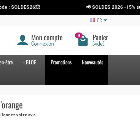
ES26💥
📢 SOLDES 2026
-15%
sur tout le s
FR
Mon compte
Panier
0
Connexion
(vide)
en-être
- BLOG
Promotions
Nouveautés
d'orange
Donnez votre avis