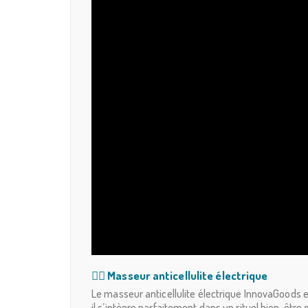
💆‍♀️ Masseur anticellulite électrique
Le masseur anticellulite électrique InnovaGoods es
il s’intègre parfaitement dans un rituel bien-être q