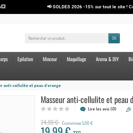
📢 SOLDES 2026
-15%
sur tout le site ! Code : SOLD
OK
orps
Epilation
Minceur
Maquillage
Aroma & DIY
Bi
r anti-cellulite et peau d'orange
Masseur anti-cellulite et peau 
Lire les avis (0)
24,99 €
Économisez 5,00 €
19,99 €