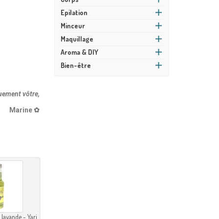
Epilation
Minceur
Maquillage
Aroma & DIY
Bien-être
ement vôtre,
Marine
✿
 lavande - Yari