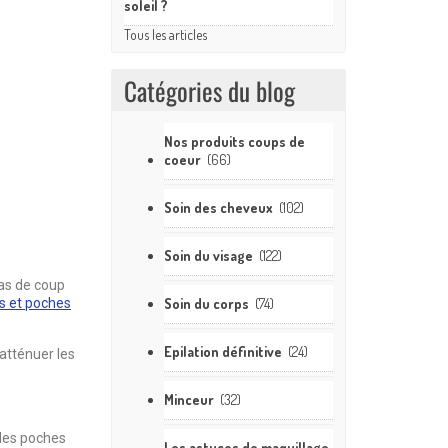
soleil ?
Tous les articles
Catégories du blog
Nos produits coups de
coeur
(66)
Soin des cheveux
(102)
Soin du visage
(122)
cas de coup
es et poches
Soin du corps
(74)
Epilation définitive
(24)
 atténuer les
Minceur
(32)
 les poches
Les astuces de maquillage