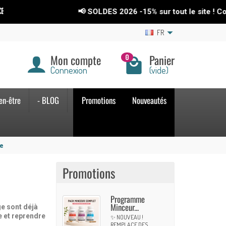
📢 SOLDES 2026
-15%
sur tout le site ! Code : SOLD
FR
Mon compte
Panier
0
Connexion
(vide)
en-être
- BLOG
Promotions
Nouveautés
ée
Promotions
Programme
Minceur...
ge sont déjà
e et reprendre
✨ NOUVEAU !
REMPLACE DES