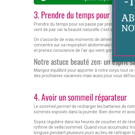
3. Prendre du temps pour soi
Prendre du temps pour soi passe par prendre soin de
vont de pair car la beauté naturelle c’est aussi d’êtr
On s’accorde de vrais moments de détente, loin des é
concentre sur sa respiration abdominale (par le ventr
et prenez conscience de l’air qui vient gonfler votre
Notre astuce beauté zen: un esprit s
Mangez équilibré pour apporter à votre corps tout ce d
des prochaines vacances mais aussi pour vous défoule
4. Avoir un sommeil réparateur
Le sommeil permet de recharger les batteries de notre
sommes exposés dans la journée. Bien dormir et avoir 
Soyez régulière dans les heures de coucher et de réve
rythme de veille/sommeil. Quand vous accumulez trop 
longues pendant plusieurs jours au lieu de rattraper t