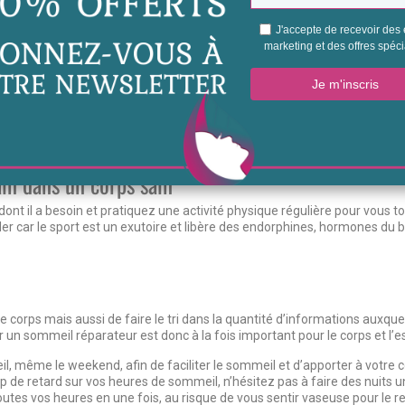
 soi, notamment avec les 2 précédentes étapes, mais pas seulement ! Be
e en paix avec soi-même.
crans – oui, même de son téléphone – et de toute autre distraction et o
e). Allongée sur le dos ou assise, les yeux fermés, inspirez profondémen
 ventre et expirez lentement par le bouche. Bien-être et apaisement immé
ain dans un corps sain
ont il a besoin et pratiquez une activité physique régulière pour vous to
r car le sport est un exutoire et libère des endorphines, hormones du 
 corps mais aussi de faire le tri dans la quantité d’informations auxque
un sommeil réparateur est donc à la fois important pour le corps et l’es
il, même le weekend, afin de faciliter le sommeil et d’apporter à votre 
de retard sur vos heures de sommeil, n’hésitez pas à faire des nuits u
outes vos heures en une fois, au risque de vous sentir vaseuse pour le re