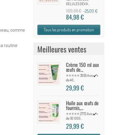
GELULES DEVA...
109,98 €
-25,00 €
84,98 €
Tous les produits en promotion
la peau, comme
a routine
Meilleures ventes
Crème 150 ml aux
œufs de...
⭐⭐⭐⭐⭐ 3935 Avis ✔️+
de 40...
29,99 €
Huile aux œufs de
fourmis,...
⭐⭐⭐⭐⭐ 2772 Avis ✔️+
de 30 000...
29,99 €