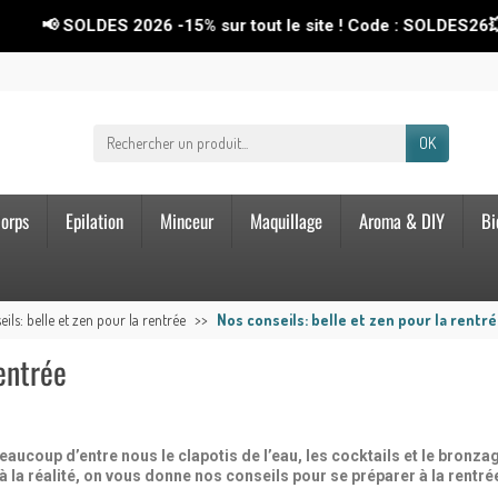
LDES 2026
-15%
sur tout le site ! Code : SOLDES26💥
OK
orps
Epilation
Minceur
Maquillage
Aroma & DIY
Bi
ils: belle et zen pour la rentrée
Nos conseils: belle et zen pour la rentr
rentrée
aucoup d’entre nous le clapotis de l’eau, les cocktails et le bronza
 à la réalité, on vous donne nos conseils pour se préparer à la rentré