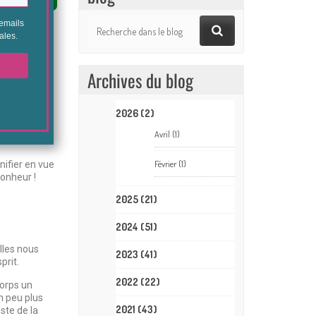
lle et zen
Archives du blog
n se
t par le nez
2026
(2)
diats !
Avril
(1)
Février
(1)
nifier en vue
bonheur !
2025
(21)
2024
(51)
lles nous
2023
(41)
prit.
2022
(22)
corps un
n peu plus
2021
(43)
ste de la