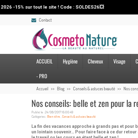
sur tout le site ! Code : SOLDES26💥
📢 SO
Contact
ACCUEIL
Hygiène
Cheveux
Visage
C
- PRO
Accueil
Blog
Conseils & astuces beauté
Nos conse
Nos conseils: belle et zen pour la 
Publié le : 24/08/2017 16:00:49
Catégories :
Bien-être
,
Conseils & astuces beauté
La fin des vacances approche à grands pas et pour be
un lointain souvenir… Pour faire face à ce dur retour
le travail ou les cours en étant belle et zen !