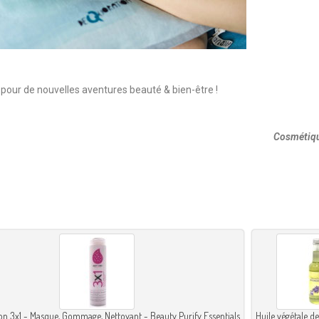
e pour de nouvelles aventures beauté & bien-être !
Cosmétiqu
on 3x1 - Masque, Gommage, Nettoyant - Beauty Purify Essentials
Huile végétale de