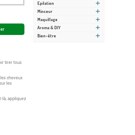
Epilation
Minceur
e
Maquillage
Aroma & DIY
ier
Bien-être
r tirer tous
 les cheveux
sur les
-là, appliquez