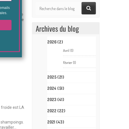
il faut sur le
ousse à l’aide
Archives du blog
2026
(2)
Avril
(1)
Février
(1)
2025
(21)
2024
(51)
2023
(41)
 froide est LA
2022
(22)
2021
(43)
es shampoings.
ravailler…