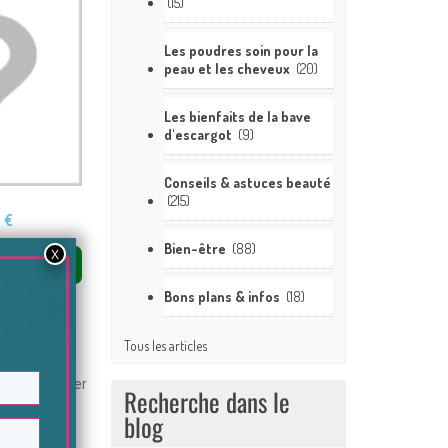
(15)
Les poudres soin pour la
peau et les cheveux
(20)
Les bienfaits de la bave
d'escargot
(9)
Conseils & astuces beauté
(215)
apide
Aperçu rapide
Aperçu r
 €
6,99 €
12,99 €
Bien-être
(88)
 panier
Ajouter au panier
Ajouter au
Bons plans & infos
(18)
Tous les articles
velu et laisser
Recherche dans le
blog