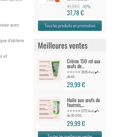
41,98 €
-10%
37,78 €
hoisir avec
Tous les produits en promotion
que d’obtenir
Meilleures ventes
s et
Crème 150 ml aux
œufs de...
⭐⭐⭐⭐⭐ 3935 Avis ✔️+
de 40...
29,99 €
Huile aux œufs de
fourmis,...
⭐⭐⭐⭐⭐ 2772 Avis ✔️+
de 30 000...
29,99 €
Toutes les meilleures ventes