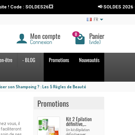
ode : SOLDES26💥
📢 SOLDES 2026
-15%
sur 
FR
Mon compte
Panier
0
Connexion
(vide)
en-être
- BLOG
Promotions
Nouveautés
ser son Shampoing ? : Les 5 Règles de Beauté
Promotions
Kit 2 Epilation
définitive,...
ez vous, il
faciliteront
Un kit d'épilation
définitive avec...
 soin de ses