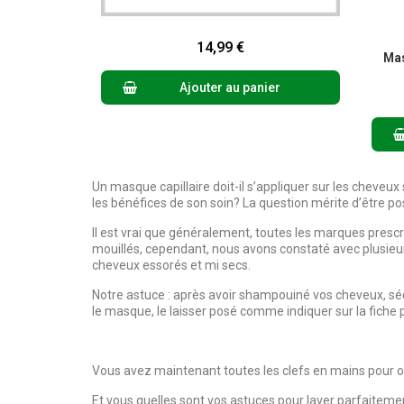
Aperçu rapide
14,99 €
Mas
Ajouter au panier
Un masque capillaire doit-il s’appliquer sur les cheveu
les bénéfices de son soin? La question mérite d’être p
Il est vrai que généralement, toutes les marques presc
mouillés, cependant, nous avons constaté avec plusieur
cheveux essorés et mi secs.
Notre astuce : après avoir shampouiné vos cheveux, sé
le masque, le laisser posé comme indiquer sur la fiche pr
Vous avez maintenant toutes les clefs en mains pour obt
Et vous quelles sont vos astuces pour laver parfaiteme