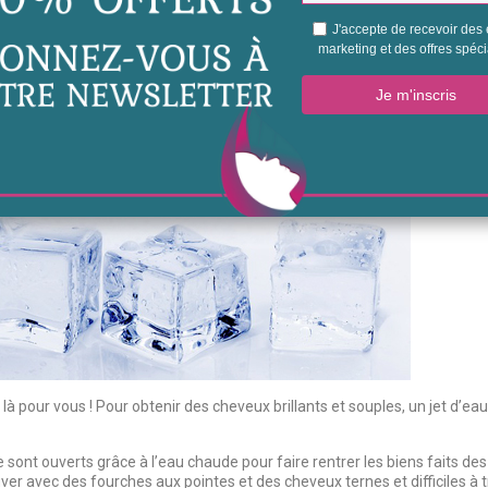
fois vos cheveux shampouiner une seconde fois, il faut passer le temps qu’
e Magic brush
, et brosser vos cheveux sous l’eau puis faites glisser la m
 pour vous ! Pour obtenir des cheveux brillants et souples, un jet d’eau
e sont ouverts grâce à l’eau chaude pour faire rentrer les biens faits d
uver avec des fourches aux pointes et des cheveux ternes et difficiles à t