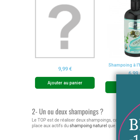
apide
Aperçu rapide
Aperçu r
Shampoing à l'huile de Baobab - Gutto Natural
9,99 €
€
6,99 
Ajouter au panier
panier
Ajouter au
2- Un ou deux shampoings ?
Le TOP est de réaliser deux shampoings, car le premier se
place aux actifs du
shampoing naturel
que vous aurez c