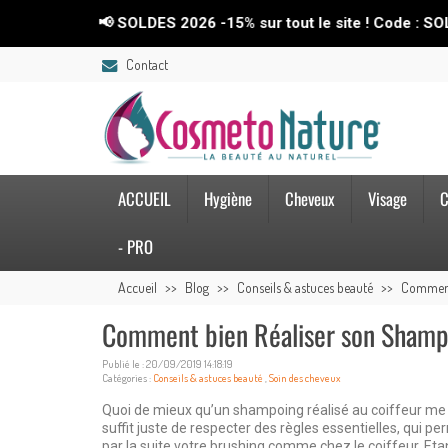
📢 SOLDES 2026 -15% sur tout le site ! Code : SOLDES26
Contact
ACCUEIL
Hygiène
Cheveux
Visage
C
- PRO
Accueil
Blog
Conseils & astuces beauté
Comment 
Comment bien Réaliser son Shampo
Publié le : 20/09/2019 14:18:19
Catégories :
Conseils & astuces beauté
,
Soin des cheveux
Quoi de mieux qu’un shampoing réalisé au coiffeur me 
suffit juste de respecter des règles essentielles, qui pe
par la suite votre brushing comme chez le coiffeur. Et