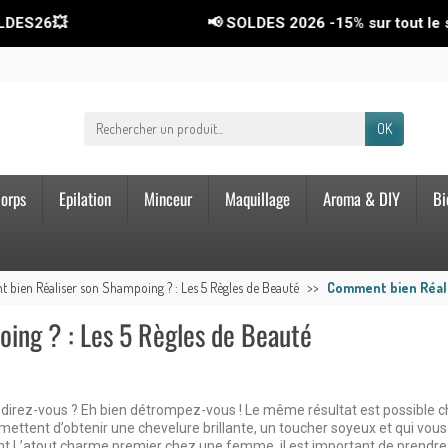

📢 SOLDES 2026
-15%
sur tout le site ! C
OK
orps
Epilation
Minceur
Maquillage
Aroma & DIY
Bi
bien Réaliser son Shampoing ? : Les 5 Règles de Beauté
Comment bien Réali
ing ? : Les 5 Règles de Beauté
direz-vous ? Eh bien détrompez-vous ! Le même résultat est possible ch
rmettent d’obtenir une chevelure brillante, un toucher soyeux et qui vous 
ant L’atout charme premier chez une femme, il est important de prendre