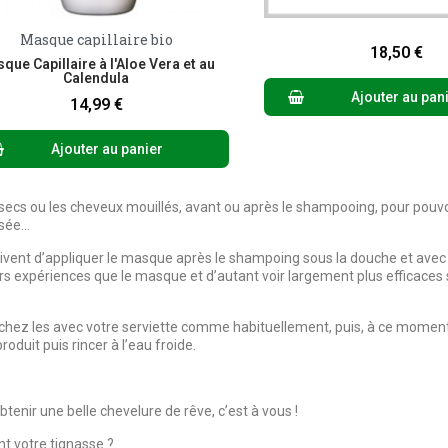
Masque capillaire bio
Aperçu rapide
Aperçu rapid
18,50 €
que Capillaire à l'Aloe Vera et au
Calendula
Ajouter au pan
14,99 €
Ajouter au panier
x secs ou les cheveux mouillés, avant ou après le shampooing, pour pouvoi
osée…
rivent d’appliquer le masque après le shampoing sous la douche et avec
s expériences que le masque et d’autant voir largement plus efficaces 
chez les avec votre serviette comme habituellement, puis, à ce moment
oduit puis rincer à l’eau froide.
enir une belle chevelure de rêve, c’est à vous !
nt votre tignasse ?