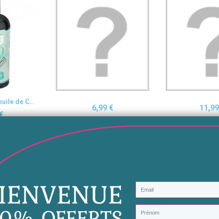
apide
Aperçu rapide
Aperçu r
Shampoing à l'huile de Coco - Gutto Natural
6,99 €
11,99
€
Ajouter au panier
Ajouter au
 panier
rvira à enlever tous les résidus, et le second a bien assainir le cuir che
hoisi.