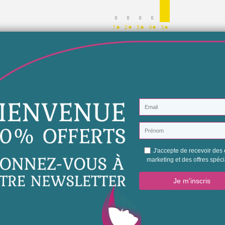
0
0
0
0
1★
2★
3★
4★
5★
soyeux, doux et régénère le cheveux abimés. Convient parfaitement pour cheveu
 a utilisé avec une bonne odeur
Donnez votre avis