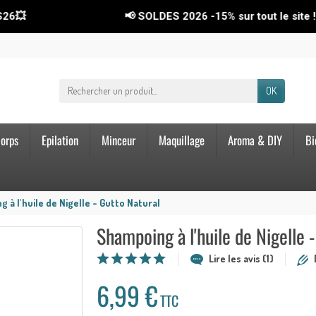
📢 SOLDES 2026
-15%
sur tout le site ! Code : 
OK
orps
Epilation
Minceur
Maquillage
Aroma & DIY
Bi
 à l'huile de Nigelle - Gutto Natural
Shampoing à l'huile de Nigelle 
Lire les avis (1)
6,99 €
TTC