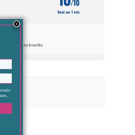
/10
Basé sur 1 avis
x très secs et ou bouclés