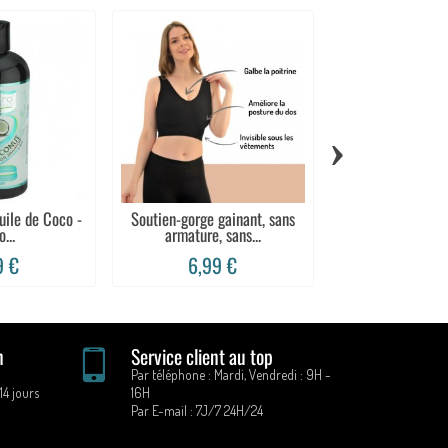
›
uile de Coco -
Soutien-gorge gainant, sans
Huile aux œufs 
...
armature, sans...
réductrice 
9 €
6,99 €
29,99
n
Service client au top
Par téléphone : Mardi, Vendredi : 9H -
14 jours
16H
Par E-mail : 7J/7 24H/24