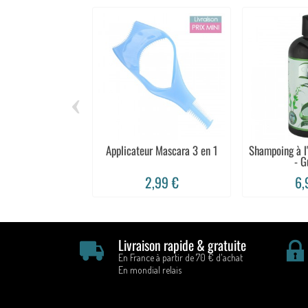
‹
Applicateur Mascara 3 en 1
Shampoing à l
- G
2,99 €
6,
Livraison rapide & gratuite
En France à partir de 70 € d'achat
En mondial relais