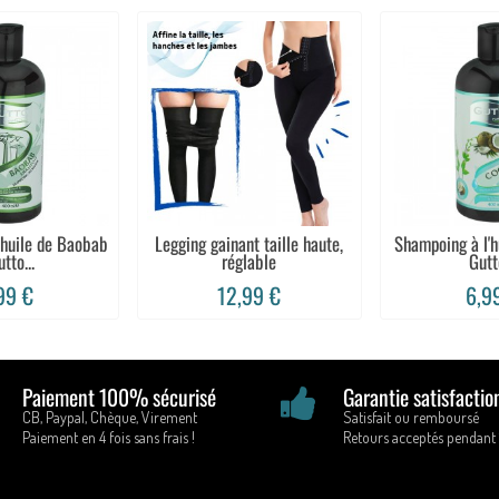
'huile de Baobab
Legging gainant taille haute,
Shampoing à l'h
utto...
réglable
Gutto
99 €
12,99 €
6,9
Paiement 100% sécurisé
Garantie satisfactio
CB, Paypal, Chèque, Virement
Satisfait ou remboursé
Paiement en 4 fois sans frais !
Retours acceptés pendant 