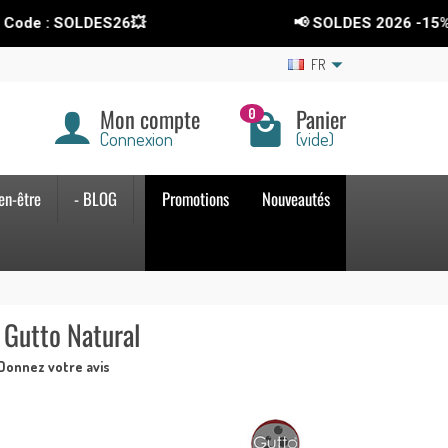
SOLDES26💥
📢 SOLDES 2026
-15%
sur tout l
FR
Mon compte
Panier
0
Connexion
(vide)
en-être
- BLOG
Promotions
Nouveautés
- Gutto Natural
Donnez votre avis