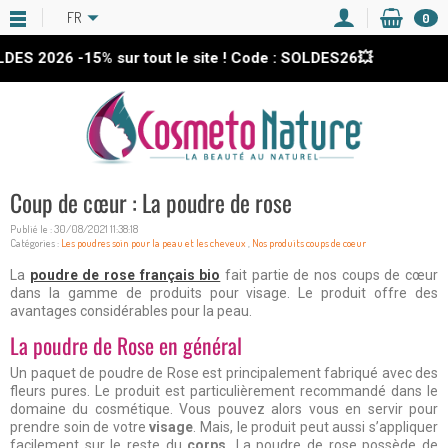
FR
0
ES 2026
-15%
sur tout le site ! Code : SOLDES26💥
Coup de cœur : La poudre de rose
Publié le : 30/08/2021 11:38:18
Catégories :
Les poudres soin pour la peau et les cheveux
,
Nos produits coups de coeur
La
poudre de rose français bio
fait partie de nos coups de cœur
dans la gamme de produits pour visage. Le produit offre des
avantages considérables pour la peau.
La poudre de Rose en général
Un paquet de poudre de Rose est principalement fabriqué avec des
fleurs pures. Le produit est particulièrement recommandé dans le
domaine du cosmétique. Vous pouvez alors vous en servir pour
prendre soin de votre
visage
. Mais, le produit peut aussi s’appliquer
facilement sur le reste du
corps.
La poudre de rose possède de