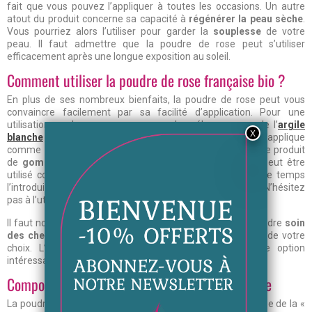
fait que vous pouvez l’appliquer à toutes les occasions. Un autre
atout du produit concerne sa capacité à
régénérer la peau sèche
.
Vous pourriez alors l’utiliser pour garder la
souplesse
de votre
peau. Il faut admettre que la poudre de rose peut s’utiliser
efficacement après une longue exposition au soleil.
Comment utiliser la poudre de rose française bio ?
En plus de ses nombreux bienfaits, la poudre de rose peut vous
convaincre facilement par sa facilité d’application. Pour une
utilisation sur la peau, vous pouvez la mélanger avec de l’
argile
blanche
pour prendre soin du visage. Ici, la poudre s’applique
comme
masque
. Vous pouvez aussi vous en servir comme produit
de
gommage
pour la peau. D’un autre côté, le produit peut être
utilisé comme huile cosmétique. Vous pourriez en même temps
l’introduire dans votre recette cosmétique faite maison. N’hésitez
pas à l’utiliser en lotion si vous le souhaitez.
Il faut noter que la poudre de rose peut aussi servir à prendre
soin
des cheveux
. Il suffit de la mélanger avec du shampoing de votre
choix. L’utilisation pendant un macérât est aussi une option
intéressante.
Composition et contenance de la poudre de rose
La poudre de rose français bio est généralement composée de la «