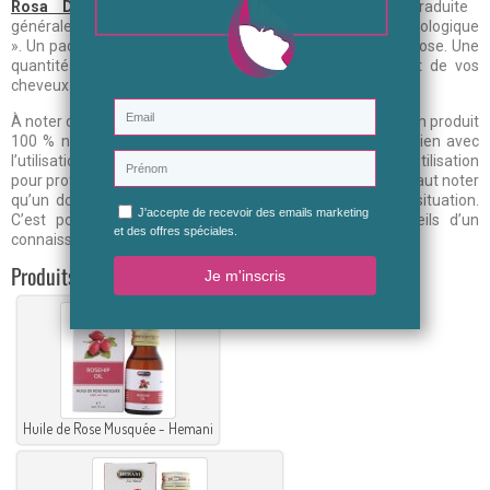
Rosa Damascena
Flower Powder ». Celle-ci est traduite
généralement par « Poudre de Rose issue de l’agriculture biologique
». Un paquet contient principalement 100 g de poudre de rose. Une
quantité nécessaire pour prendre soin de votre peau et de vos
cheveux pendant un long moment.
À noter que la poudre végétale contenue dans le pack est un produit
100 % naturel et pur. Ce qui fait que vous ne risquerez rien avec
l’utilisation de la poudre. Il suffit de suivre les conseils d’utilisation
pour profiter pleinement de la poudre selon vos besoins. Il faut noter
qu’un dosage peut être recommandé en fonction de la situation.
C’est pour cela que vous devriez demander les conseils d’un
connaisseur avant d’appliquer la poudre sur la peau.
Produits associés
Huile de Rose Musquée - Hemani