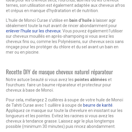
Idéal pour les cheveux secs, fourchus, abîmés ou les cheveux
ternes, son utilisation est également adaptée aux cheveux afros
et crépus en manque d’hydratation et de nutrition.
L’huile de Monoï Curae s’utilise en
bain d’huile
à laisser agir
idéalement toute la nuit avant de rincer abondamment pour
enlever l’huile sur les cheveux
. Vous pouvez également l’utiliser
sur cheveux mouillés en après-shampoing si vous avez les
cheveux fins ou, comme les Polynésiens, sur cheveux secs sans
rinçage pour les protéger du chlore et du sel avant un bain en
mer ou en piscine.
Recette DIY de masque cheveux naturel réparateur
Notre astuce beauté si vous avez les
pointes abîmées
et
fourchues: faire un baume réparateur et protecteur pour
cheveux à base de Monoï.
Pour cela, mélangez 2 cuillères à soupe de votre huile de Monoï
de Tahiti Curae avec 1 cuillère à soupe de
beurre de karité
.
Appliquez ce masque sur toute la chevelure en insistant sur les
longueurs et les pointes. Evitez les racines si vous avez les
cheveux à tendance grasse. Laissez agir le plus longtemps
possible (minimum 30 minutes) puis rincez abondamment.