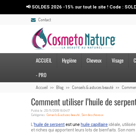
📢 SOLDES 2026 -15% sur tout le site ! Code : SOLDES26💥
Contact
ACCUEIL
Hygiène
Cheveux
Visage
C
- PRO
Accueil
Blog
Conseils & astuces beauté
Comment 
Comment utiliser l’huile de serpe
Publié le : 20/11/2019 16:04:17
Catégories :
Conseils & astuces beauté
,
Soin des cheveux
L’
huile de serpent
est une
huile capillaire
idéale, utilis
et riches qui apportent leurs lots de bienfaits. Son nom