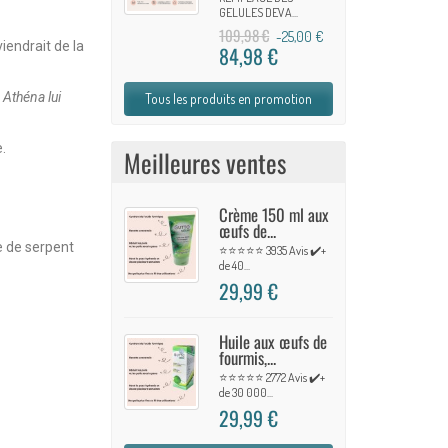
GELULES DEVA...
109,98 €
-25,00 €
iendrait de la
84,98 €
 Athéna lui
Tous les produits en promotion
.
Meilleures ventes
Crème 150 ml aux
œufs de...
e de serpent
⭐⭐⭐⭐⭐ 3935 Avis ✔️+
de 40...
29,99 €
Huile aux œufs de
fourmis,...
⭐⭐⭐⭐⭐ 2772 Avis ✔️+
de 30 000...
29,99 €