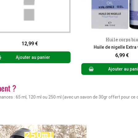
Aperçu rapide
Huile corps bi
Aperçu rapid
12,99 €
Huile de nigelle Extra
6,99 €
Ajouter au panier
Ajouter au pan
pent ?
nances : 65 ml, 120 ml ou 250 ml (avec un savon de 30gr offert pour ce 