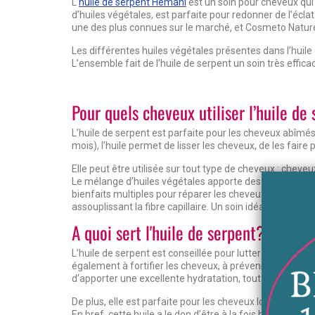
L’
huile de serpent Heman
i
est un soin pour cheveux qui 
d’huiles végétales, est parfaite pour redonner de l’écla
une des plus connues sur le marché, et Cosmeto Nature 
Les différentes huiles végétales présentes dans l’huile
L’ensemble fait de l’huile de serpent un soin très effica
Pour quels cheveux utiliser l’huile de
L’huile de serpent est parfaite pour les cheveux abîmés
mois), l’huile permet de lisser les cheveux, de les faire p
Elle peut être utilisée sur tout type de cheveux : cheveux
Le mélange d’huiles végétales apporte des avantages 
bienfaits multiples pour réparer les cheveux, les faire 
assouplissant la fibre capillaire. Un soin idéal et compl
A quoi sert l'huile de serpent?
L’huile de serpent est conseillée pour lutter contre la pe
également à fortifier les cheveux, à prévenir les pointes
d’apporter une excellente hydratation, tout en douceur.
De plus, elle est parfaite pour les cheveux lourds car ell
En bref, cette huile a le don d’être à la fois huile protec