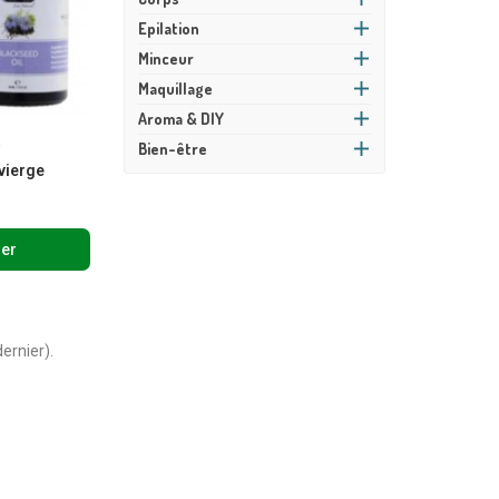
Epilation
Minceur
Maquillage
Aroma & DIY
o
e
Bien-être
 vierge
ier
dernier).