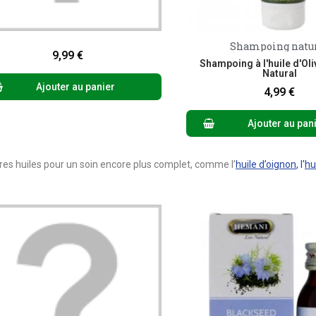
Aperçu rapide
Shampoing natu
Aperçu rapid
9,99 €
Shampoing à l'huile d'Oli
Natural
Ajouter au panier
4,99 €
Ajouter au pan
utres huiles pour un soin encore plus complet, comme l’
huile d’oignon
, l'
hu