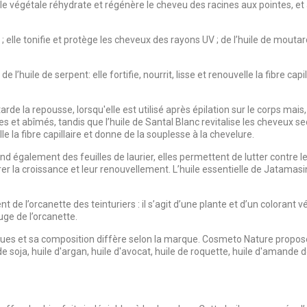
ile végétale réhydrate et régénère le cheveu des racines aux pointes, et 
 elle tonifie et protège les cheveux des rayons UV ; de l’huile de moutar
 l’huile de serpent: elle fortifie, nourrit, lisse et renouvelle la fibre capil
rde la repousse, lorsqu'elle est utilisé après épilation sur le corps mais, 
es et abîmés, tandis que l’huile de Santal Blanc revitalise les cheveux s
elle la fibre capillaire et donne de la souplesse à la chevelure.
d également des feuilles de laurier, elles permettent de lutter contre les
rer la croissance et leur renouvellement. L’huile essentielle de Jatamas
 de l’orcanette des teinturiers : il s’agit d’une plante et d’un colorant vé
uge de l’orcanette.
marques et sa composition diffère selon la marque. Cosmeto Nature prop
de soja, huile d'argan, huile d'avocat, huile de roquette, huile d'amande 