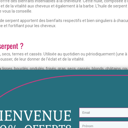
offre des bienfaits indéniables à la chevelure. Cette huile, composée d
t et de la vitalité aux cheveux et également à la barbe. L’huile de serpen
vous la conseille.
 de serpent apportent des bienfaits respectifs et bien singuliers à chacu
ce et fortifiant pour les cheveux.
 serpent ?
, secs, ternes et cassés. Utilisée au quotidien ou périodiquement (une à
ousser, de leur donner de l’éclat et de la vitalité.
 lisses, bouclés, ondulés, frisés, gras, secs, cassés, blonds, châtains, ro
qu’aucune autre huile ne pourra apporter seule. Ce soin combiné rasse
pousser et leur donner une nouvelle apparence tout en apaisant le cuir c
et pour les cheveux.
rte de cheveux, limiter les pellicules et aider à la repousse des cheveux. 
 fourchues et à leur redonner de la vitalité et de l’épaisseur. Cette huil
e va les adoucir, les assouplir et activer leur bonne croissance.
trice, fortifiante, hydratante, régénérante, antipelliculaire, antichute, ado