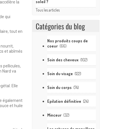
soleil ?
accélère la
Tous les articles
de qui
Catégories du blog
laire, tout en
Nos produits coups de
coeur
(66)
nourrit,
ecs et abîmés
Soin des cheveux
(102)
 pellicules,
in Nard va
Soin du visage
(122)
gétal. Elle
Soin du corps
(74)
ose également
Epilation définitive
(24)
douce et huile
Minceur
(32)
Les astuces de maquillage