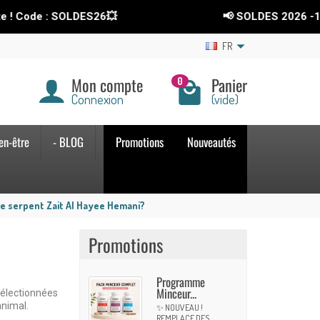
: SOLDES26💥
📢 SOLDES 2026
-15%
sur tou
FR
Mon compte
Panier
0
Connexion
(vide)
en-être
- BLOG
Promotions
Nouveautés
de serpent Zait Al Hayee Hemani?
Promotions
Programme
Minceur...
sélectionnées
animal.
✨ NOUVEAU !
REMPLACE DES