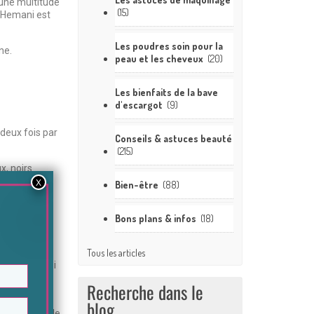
’une multitude
(15)
t Hemani est
Les poudres soin pour la
ne.
peau et les cheveux
(20)
Les bienfaits de la bave
d'escargot
(9)
 deux fois par
Conseils & astuces beauté
(215)
ux, noirs…
mble des
Bien-être
(88)
hevelu et
Bons plans & infos
(18)
Elle aide
Tous les articles
e permet aussi
Recherche dans le
blog
ucissante. Elle