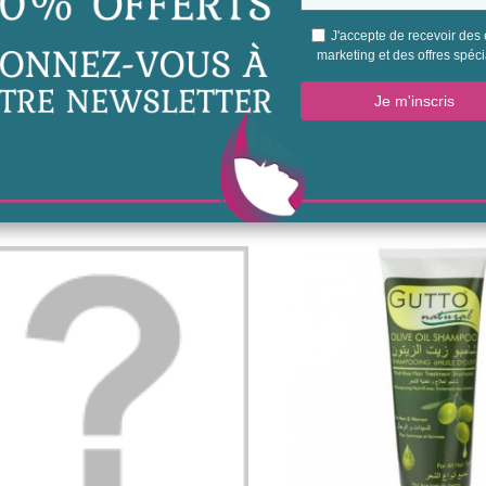
 faire pousser, l’hydrater et en prendre soin naturellement.
erpent
 d’huile avant le shampoing.
masser le cuir chevelu / Ou appliquer l'huile de serpent sur la barbe.
 chaude / Ou recouvrir la barbe de cellophane pour éviter les écoulemen
s utilisations (une nuit ensuite)
oing (
shampoing d’Ail
,
shampoing à l’huile d’olive
…)