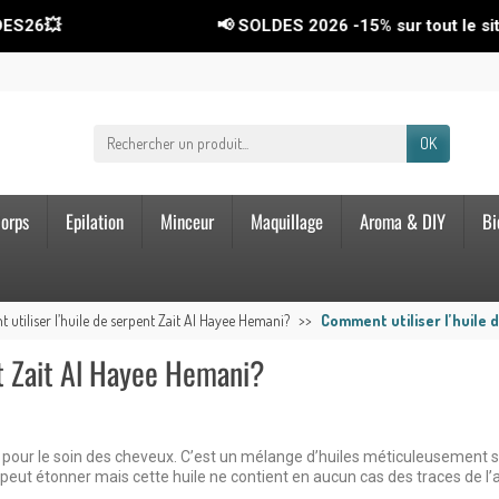
📢 SOLDES 2026
-15%
sur tout le site ! Code 
OK
orps
Epilation
Minceur
Maquillage
Aroma & DIY
Bi
utiliser l’huile de serpent Zait Al Hayee Hemani?
Comment utiliser l’huile 
nt Zait Al Hayee Hemani?
ée pour le soin des cheveux. C’est un mélange d’huiles méticuleusement 
 peut étonner mais cette huile ne contient en aucun cas des traces de l’