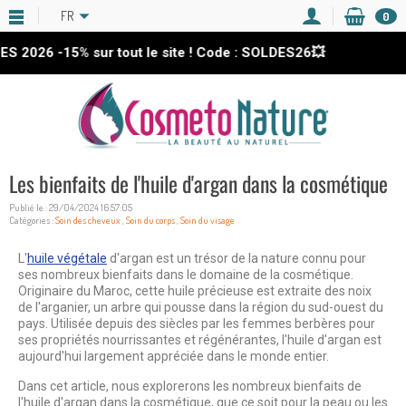
FR
0
2026
-15%
sur tout le site ! Code : SOLDES26💥
Les bienfaits de l'huile d'argan dans la cosmétique
Publié le : 29/04/2024 16:57:05
Catégories :
Soin des cheveux
,
Soin du corps
,
Soin du visage
L'
huile végétale
d'argan est un trésor de la nature connu pour
ses nombreux bienfaits dans le domaine de la cosmétique.
Originaire du Maroc, cette huile précieuse est extraite des noix
de l'arganier, un arbre qui pousse dans la région du sud-ouest du
pays. Utilisée depuis des siècles par les femmes berbères pour
ses propriétés nourrissantes et régénérantes, l'huile d'argan est
aujourd'hui largement appréciée dans le monde entier.
Dans cet article, nous explorerons les nombreux bienfaits de
l'huile d'argan dans la cosmétique, que ce soit pour la peau ou les