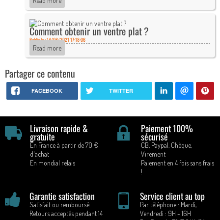
Read more
Comment obtenir un ventre plat ?
Publié le : 14/06/2021 17:18:06
Read more
Partager ce contenu
FACEBOOK
TWITTER
Livraison rapide &
Paiement 100%
gratuite
sécurisé
En France à partir de 70 €
CB, Paypal, Chèque,
d'achat
Virement
En mondial relais
Paiement en 4 fois sans frais
!
Garantie satisfaction
Service client au top
Satisfait ou remboursé
Par téléphone : Mardi,
Retours acceptés pendant 14
Vendredi : 9H - 16H