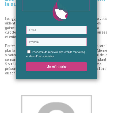
la sudation
Les
gaines amincissantes
proposées par Cosmeto Nature vous
aident à remodeler votre corps, le raffermir et le tonifier. Ces
gaines sont
anticellulite
, elles agissent efficacement sur la
culotte de cheval, raffermissent la peau, déstockent les graisses
et estompent les vergetures.
Porter ces gaines pendant une activité sportive favorise encore
plus la perte de poids car la
sudation
est plus importante. Même
si vous n’avez pas le temps de faire votre séance du jour ou de la
semaine, vous pouvez quand même porter votre gaine pendant
5 ou 6 heures dans la journée. La sudation sera quand même
présente. Ainsi, vous pourrez perdre du ventre sans même faire
du sport.