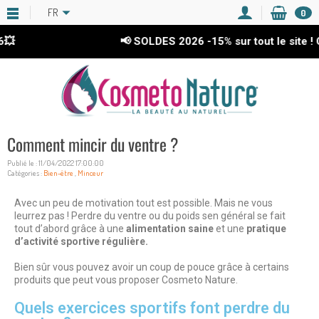
FR
0
📢 SOLDES 2026
-15%
sur tout le site ! Co
Comment mincir du ventre ?
Publié le : 11/04/2022 17:00:00
Catégories :
Bien-être
,
Minceur
Avec un peu de motivation tout est possible. Mais ne vous
leurrez pas ! Perdre du ventre ou du poids sen général se fait
tout d’abord grâce à une
alimentation saine
et une
pratique
d’activité sportive régulière.
Bien sûr vous pouvez avoir un coup de pouce grâce à certains
produits que peut vous proposer Cosmeto Nature.
Quels exercices sportifs font perdre du