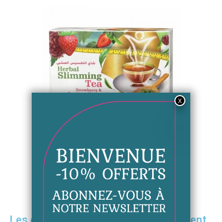
Thé et Café minceur
Aperçu rapide
Thé minceur et brûleur de graisse
6,99 €
Ajouter au panier
Les gaines amincissantes qui favorisent