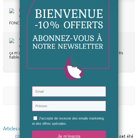
Francette H.
Publié le 04/08/2025 à 20:54
(Date de commande : 19/07/2025)
FONCTIONNE BIEN EN ATTENDANT D'ALLER CHEZ LE DENTISTE
Valerie F.
Publié le 12/11/2021 à 14:23
(Date de commande : 31/10/2021)
ça m'a l'air bien mais pas assez de recul pour une évaluation très
fiable.
Aucun avis n'a été publié pour le moment.
Soyez le premier à donner votre avis
Articles du blog en relation
TOP 5 des huiles à avoir cet été