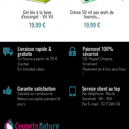
Gel bio à la bave
Crème 50 ml aux œufs de
d'escargot - Vit Vit
fourmis,...
5
19,99 €
19,99 €
Livraison rapide &
Paiement 100%
gratuite
sécurisé
En France à partir de 70 €
CB, Paypal, Chèque,
d'achat
Virement
En mondial relais
Paiement en 4 fois sans frais
!
Garantie satisfaction
Service client au top
Satisfait ou remboursé
Par téléphone : Mardi,
Retours acceptés pendant 14
Vendredi : 9H - 16H
jours
Par E-mail : 7J/7 24H/24