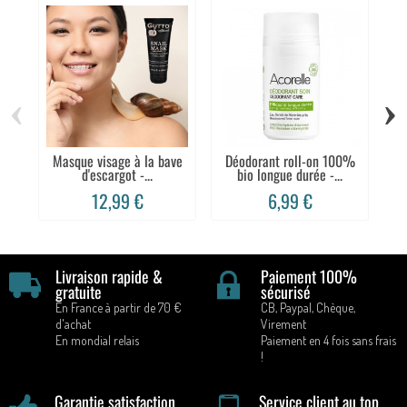
‹
›
Masque visage à la bave
Déodorant roll-on 100%
P
d'escargot -...
bio longue durée -...
12,99 €
6,99 €
Livraison rapide &
Paiement 100%
gratuite
sécurisé
En France à partir de 70 €
CB, Paypal, Chèque,
d'achat
Virement
En mondial relais
Paiement en 4 fois sans frais
!
Garantie satisfaction
Service client au top