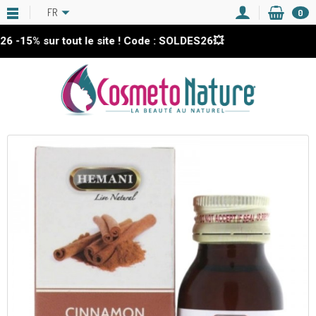
FR
0
15%
sur tout le site ! Code : SOLDES26💥
