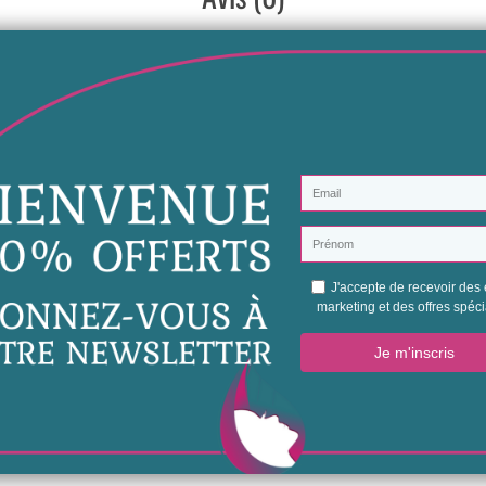
AVIS À PROPOS DU PRODUIT
1
0
0
0
0
1★
2★
3★
4★
5★