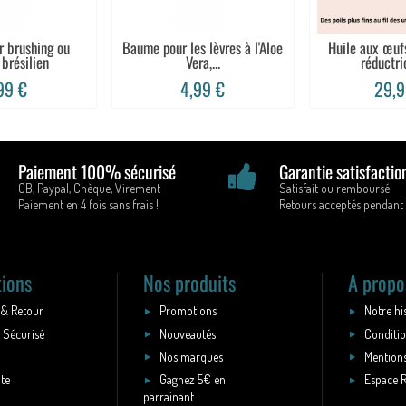
r brushing ou
Baume pour les lèvres à l'Aloe
Huile aux œuf
 brésilien
Vera,...
réductric
99 €
4,99 €
29,9
Paiement 100% sécurisé
Garantie satisfactio
CB, Paypal, Chèque, Virement
Satisfait ou remboursé
Paiement en 4 fois sans frais !
Retours acceptés pendant 
tions
Nos produits
A propo
 & Retour
Promotions
Notre hi
 Sécurisé
Nouveautés
Conditio
Nos marques
Mentions
ite
Gagnez 5€ en
Espace 
parrainant