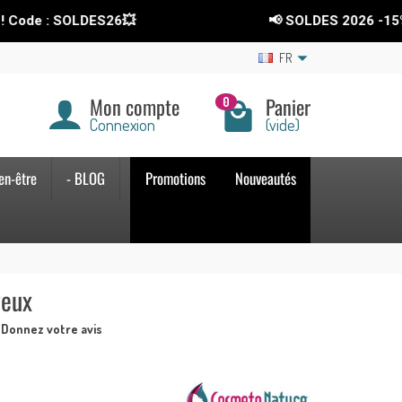
SOLDES26💥
📢 SOLDES 2026
-15%
sur tout 
FR
Mon compte
Panier
0
Connexion
(vide)
en-être
- BLOG
Promotions
Nouveautés
veux
Donnez votre avis