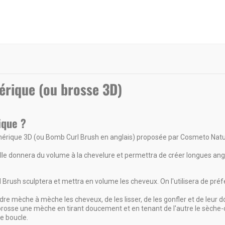
érique (ou brosse 3D)
ique ?
hérique
3D (ou
Bomb Curl Brush en anglais) proposée par Cosmeto Natur
elle donnera du volume à la chevelure et permettra de créer longues ang
Brush sculptera et mettra en volume les
cheveux
. On l'utilisera de pr
endre mèche à mèche les
cheveux
, de les lisser, de les gonfler et de leur
a brosse une mèche en tirant doucement et en tenant de l'autre le sèche-
e boucle.