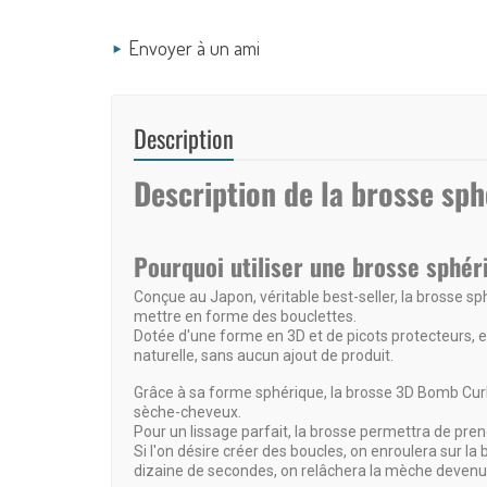
Envoyer à un ami
Description
Description de la brosse sph
Pourquoi utiliser une brosse sphér
Conçue au Japon, véritable best-seller, la
brosse sp
mettre en forme des
bouclettes
.
Dotée d'une forme en
3D
et de picots protecteurs, 
naturelle, sans aucun ajout de produit.
Grâce à sa forme sphérique, la brosse
3D
Bomb Curl 
sèche-
cheveux
.
Pour un lissage parfait, la brosse permettra de pr
Si l'on désire créer des boucles, on enroulera sur l
dizaine de secondes, on relâchera la mèche devenu