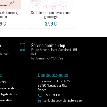
s de fourmis,
Gant de crin (ou kessa) pour
Thé minceur et 
e de...
gommage
graiss
9 €
3,99 €
6,99 
n
Service client au top
Par téléphone : Mardi, Vendredi : 9H -
14 jours
16H
Par E-mail : 7J/7 24H/24
s
Contactez-nous
30 avenue du 8 mai 1945
stoire
60180 Nogent Sur Oise
ns générales
France
 légales & CGU
0743629904
Revendeur
contact@cosmeto-nature.com