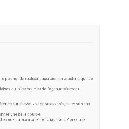
e permet de réaliser aussi bien un
brushing
que de
laises ou jolies boucles de façon totalement
éférence sur
cheveux
secs ou essorés, avec ou sans
 donner une belle courbe.
cheveux
qui aura un effet chauffant. Après une