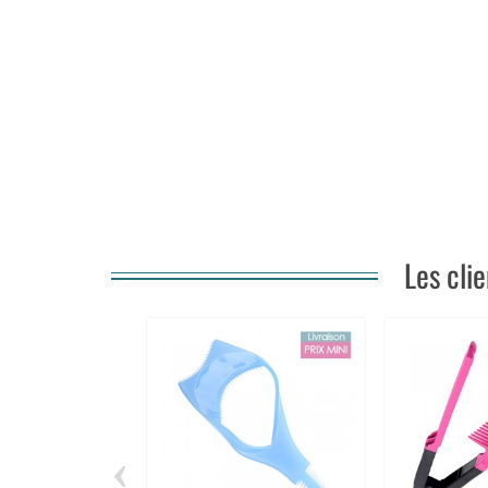
Les cli
‹