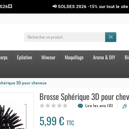
📢 SOLDES 2026
-15%
sur tout le site ! Code : 
OK
orps
Epilation
Minceur
Maquillage
Aroma & DIY
Bi
phérique 3D pour cheveux
Brosse Sphérique 3D pour che
Lire les avis (0)
5,99 €
TTC