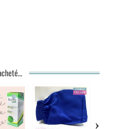
cheté...
›