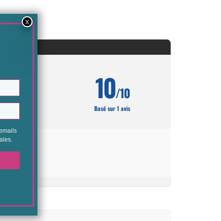
10
/10
Basé sur 1 avis