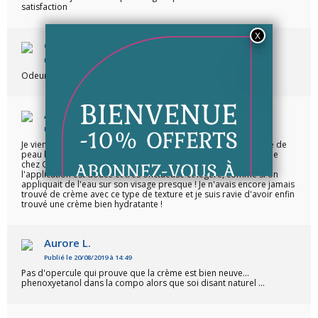
satisfaction
Christelle B.
Publié le 22/04/2020 à 13:40
Odeur agréable
Anysia L.
Publié le 18/04/2020 à 17:18
Je viens de découvrir cette crème qui est pour moi et mon type de
peau bien meilleure que la crème à base de bave d'escargot de
chez Gutto ! L'odeur est très agréable et la crème lors de
l'application est douce et très onctueuse et légère, comme si on
appliquait de l'eau sur son visage presque ! Je n'avais encore jamais
trouvé de crème avec ce type de texture et je suis ravie d'avoir enfin
trouvé une crème bien hydratante !
Aurore L.
Publié le 20/08/2019 à 14:49
Pas d'opercule qui prouve que la crème est bien neuve...
phenoxyetanol dans la compo alors que soi disant naturel ...