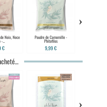
›
 de Noix, Noce
Poudre de Camomille -
Poudre de Henné
-...
Phitofilos
Burgundy - 
9 €
9,99 €
7,99 
cheté...
›