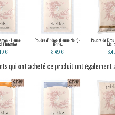
emen - Henne
Poudre d'Indigo (Henné Noir) -
Poudre de Brou
 Phitofilos
Henne...
Mallo 
49 €
8,49 €
8,4
ents qui ont acheté ce produit ont également a