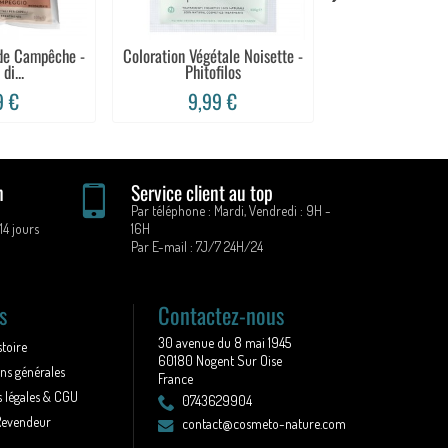
 de Campêche -
Coloration Végétale Noisette -
Henné Neutre, Soi
di...
Phitofilos
- Henné.
9 €
9,99 €
7,99 
n
Service client au top
Par téléphone : Mardi, Vendredi : 9H -
14 jours
16H
Par E-mail : 7J/7 24H/24
s
Contactez-nous
30 avenue du 8 mai 1945
stoire
60180 Nogent Sur Oise
ns générales
France
 légales & CGU
0743629904
Revendeur
contact@cosmeto-nature.com