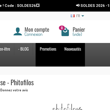
: SOLDES26💥
📢 SOLDES 2026
-15%
sur tou
FR
Mon compte
Panier
0
Connexion
(vide)
en-être
- BLOG
Promotions
Nouveautés
e - Phitofilos
Donnez votre avis