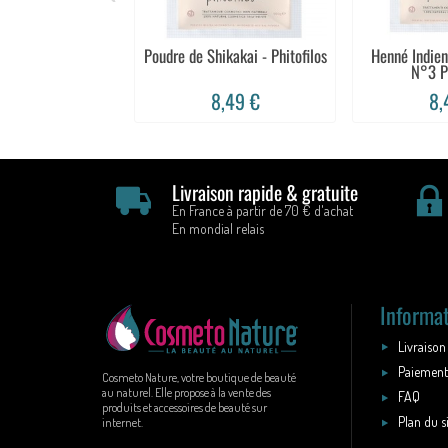
Poudre de Shikakai - Phitofilos
Henné Indien
N°3 Ph
8,49 €
8,
Livraison rapide & gratuite
En France à partir de 70 € d'achat
En mondial relais
Informa
Livraison
Paiement
Cosmeto Nature, votre boutique de beauté
au naturel. Elle propose à la vente des
FAQ
produits et accessoires de beauté sur
Plan du s
internet.