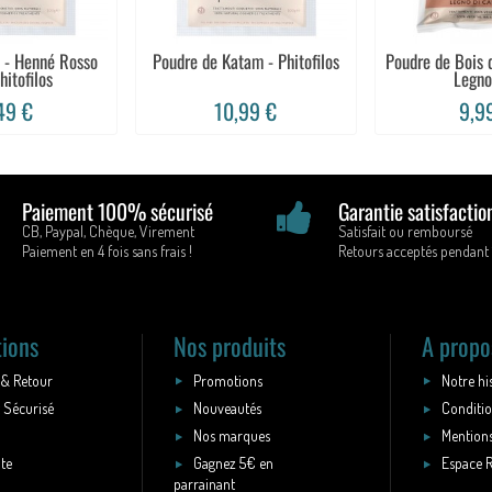
 - Henné Rosso
Poudre de Katam - Phitofilos
Poudre de Bois
itofilos
Legno 
49 €
10,99 €
9,9
Paiement 100% sécurisé
Garantie satisfactio
CB, Paypal, Chèque, Virement
Satisfait ou remboursé
Paiement en 4 fois sans frais !
Retours acceptés pendant 
tions
Nos produits
A propo
 & Retour
Promotions
Notre hi
 Sécurisé
Nouveautés
Conditio
Nos marques
Mentions
ite
Gagnez 5€ en
Espace 
parrainant