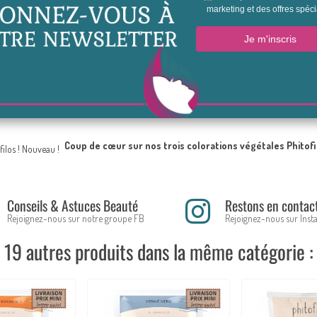
Quelle différence entre coloration végétale et henné ?
bronzage au henné : Effet bonne mine assuré !
Tendance coupe et colorations des cheveux Printemps-Été 20
Coup de cœur sur nos trois colorations végétales Phitofi
Conseils & Astuces Beauté
Restons en contac
Rejoignez-nous sur notre groupe FB
Rejoignez-nous sur Ins
19 autres produits dans la même catégorie :