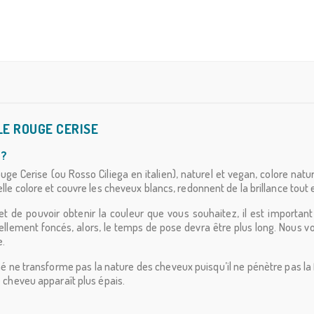
LE ROUGE CERISE
 ?
ge Cerise (ou Rosso Ciliega en italien), naturel et vegan, colore na
 elle colore et couvre les cheveux blancs, redonnent de la brillance tou
e et de pouvoir obtenir la couleur que vous souhaitez, il est important
ellement foncés, alors, le temps de pose devra être plus long. Nou
e.
 ne transforme pas la nature des cheveux puisqu’il ne pénètre pas la f
e cheveu apparaît plus épais.