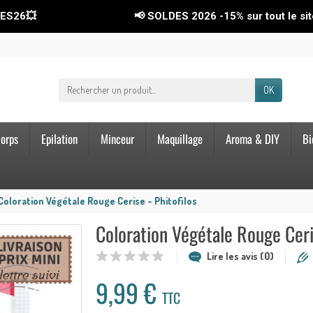
📢 SOLDES 2026
-15%
sur tout le site ! Code 
OK
orps
Epilation
Minceur
Maquillage
Aroma & DIY
Bi
Coloration Végétale Rouge Cerise - Phitofilos
Coloration Végétale Rouge Ceris
Lire les avis (0)
9,99 €
TTC