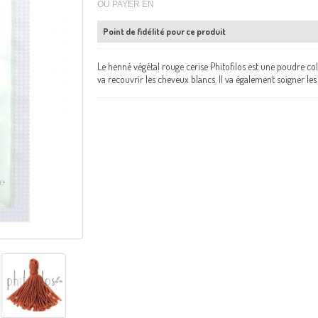
OU PAYER EN
Point de fidélité pour ce produit
Le henné végétal rouge cerise Phitofilos est une poudre col
va recouvrir les cheveux blancs. Il va également soigner les