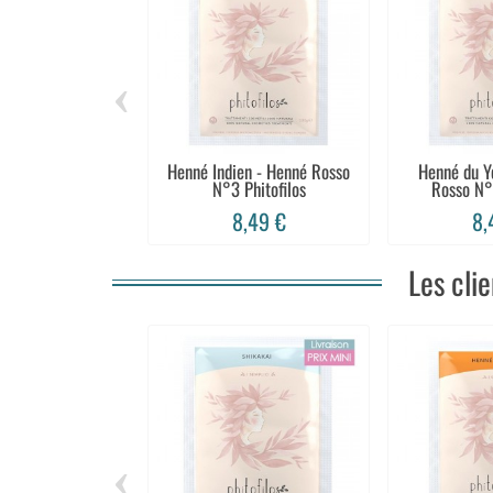
‹
Henné Indien - Henné Rosso
Henné du Y
N°3 Phitofilos
Rosso N°2
8,49 €
8,
Les cli
‹