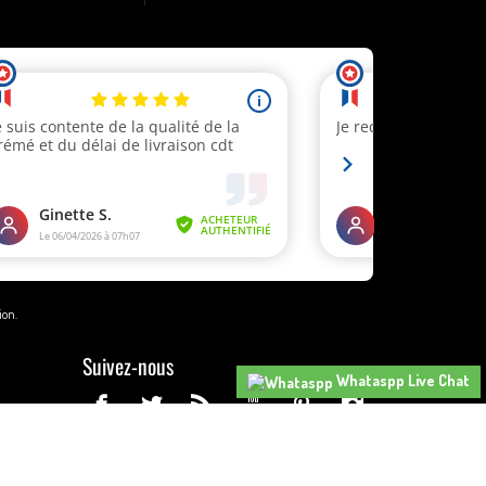
tion
.
Suivez-nous
Whataspp Live Chat