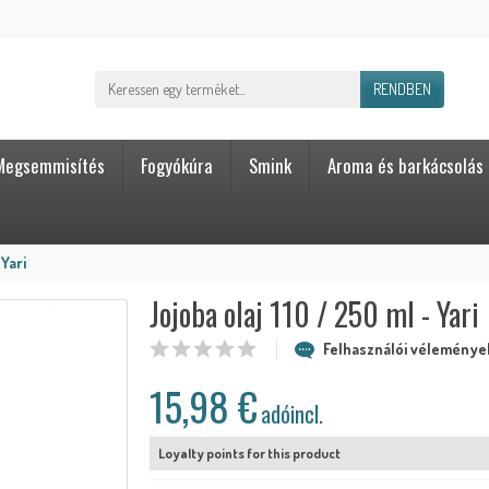
RENDBEN
Megsemmisítés
Fogyókúra
Smink
Aroma és barkácsolás
 Yari
Jojoba olaj 110 / 250 ml - Yari
Felhasználói vélemények
15,98 €
adóincl.
Loyalty points for this product