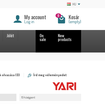
HU
My account
Kosár
0
Log in
(empty)
Jólét
On
New
sale
products
 olvasása (0)
Írd meg véleményedet
15 hűségpont