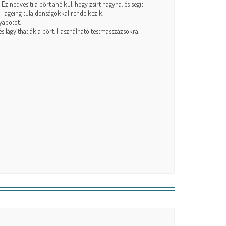
Ez nedvesíti a bőrt anélkül, hogy zsírt hagyna, és segít
i-ageing tulajdonságokkal rendelkezik.
yapotot.
 és lágyíthatják a bőrt. Használható testmasszázsokra.