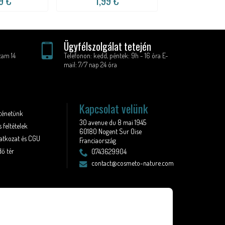
9 €
1,99 €
6,99 
Ügyfélszolgálat tetején
zam 14
Telefonon: kedd, péntek: 9h - 16 óra E-
mail: 7/7 nap 24 óra
Kapcsolat velünk
rténetünk
30 avenue du 8 mai 1945
 feltételek
60180 Nogent Sur Oise
latkozat és CGU
Franciaország
ő tér
0743629904
contact@cosmeto-nature.com