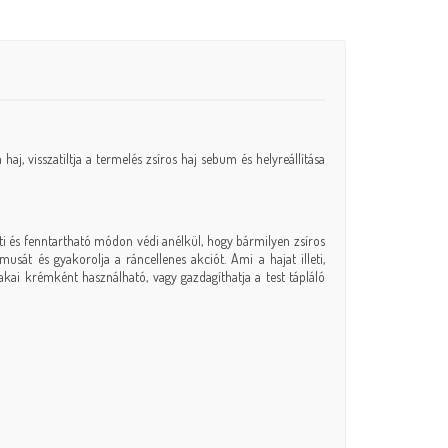
aj, visszatiltja a termelés zsíros haj sebum és helyreállítása
íti és fenntartható módon védi anélkül, hogy bármilyen zsíros
musát és gyakorolja a ráncellenes akciót. Ami a hajat illeti,
szakai krémként használható, vagy gazdagíthatja a test tápláló