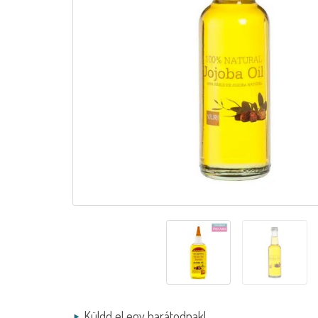
Küldd el egy barátodnak!