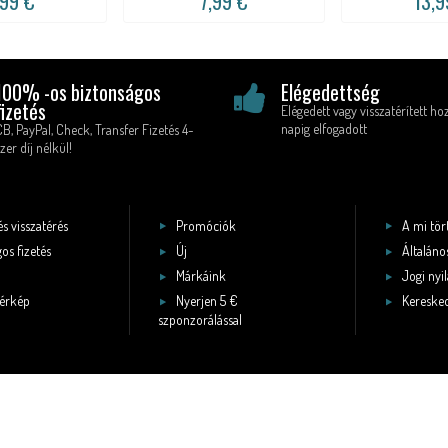
,99 €
7,99 €
13,9
100% -os biztonságos
Elégedettség
fizetés
Elégedett vagy visszatérített ho
napig elfogadott
CB, PayPal, Check, Transfer Fizetés 4-
zer díj nélkül!
és visszatérés
Promóciók
A mi tö
os fizetés
Új
Általános
Márkáink
Jogi nyi
érkép
Nyerjen 5 €
Keresked
szponzorálással