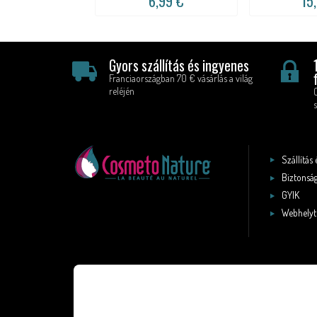
6,99 €
15
Gyors szállítás és ingyenes
Franciaországban 70 € vásárlás a világ
reléjén
s
Szállítás 
Biztonság
GYIK
Webhelyt