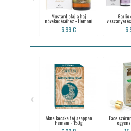
Mustard olaj a haj
Garlic 
növekedéséhez - Hemani
visszanyeré
6,99 €
6,
‹
Akne kecske tej szappan
Face széru
Hemani - 150g
egyensú