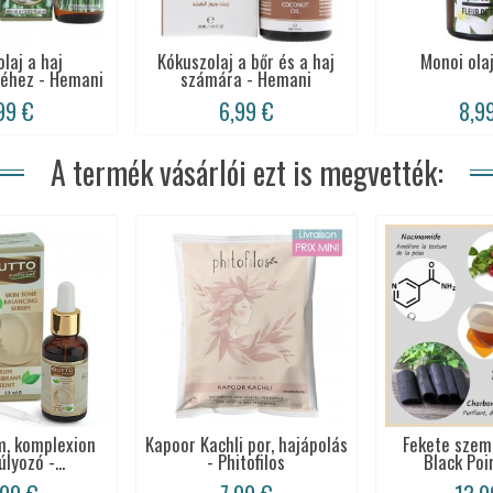
olaj a haj
Kókuszolaj a bőr és a haj
Monoi ola
séhez - Hemani
számára - Hemani
99 €
6,99 €
8,9
A termék vásárlói ezt is megvették:
m, komplexion
Kapoor Kachli por, hajápolás
Fekete szem
lyozó -...
- Phitofilos
Black Poin