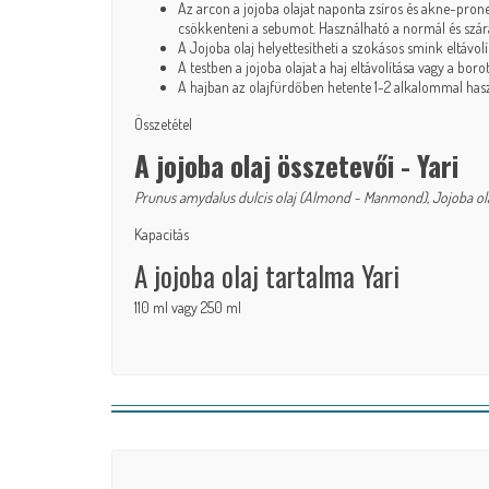
Az arcon a jojoba olajat naponta zsíros és akne-prone b
csökkenteni a sebumot. Használható a normál és szára
A Jojoba olaj helyettesítheti a szokásos smink eltávolí
A testben a jojoba olajat a haj eltávolítása vagy a bo
A hajban az olajfürdőben hetente 1-2 alkalommal haszná
Összetétel
A jojoba olaj összetevői - Yari
Prunus amydalus dulcis olaj (Almond - Manmond), Jojoba ol
Kapacitás
A jojoba olaj tartalma Yari
110 ml vagy 250 ml