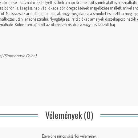
őrön kell használni. Ez helyettesítheti a napi krémet, sőt smink alatt is használható. 
z bőrön is, és egész nap védi őket a bőr öregedésének megelőzése mellett, mivel ant
tót. Masszázs az arcod a jojoba olajjal, hogy megolvadja a sminket és tisztítsa meg a g
rotválkozás után lehet használni. Nyugtatja az irritációkat, amelyek összekapcsolhatók
lható. Különösen ajánlott az olajos, zsíros, dupla vagy devitalizált haj.
aj (Simmondsia China)
Vélemények (0)
Egyelőre nincs vásárlói vélemény.