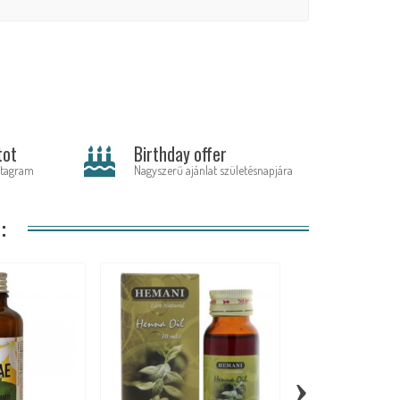
tot
Birthday offer
stagram
Nagyszerű ajánlat születésnapjára
:
›