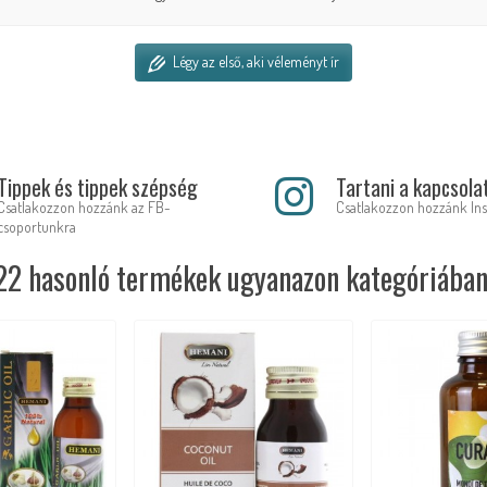
Légy az első, aki véleményt ír
Tippek és tippek szépség
Tartani a kapcsola
Csatlakozzon hozzánk az FB-
Csatlakozzon hozzánk In
csoportunkra
22 hasonló termékek ugyanazon kategóriában