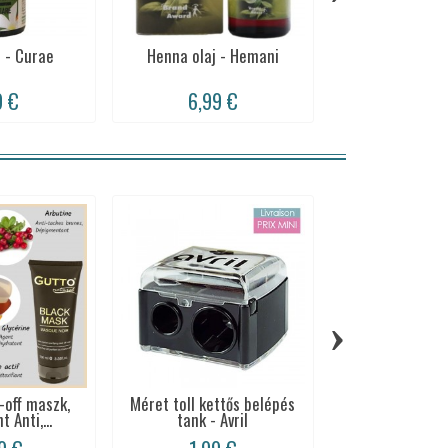
j - Curae
Henna olaj - Hemani
Lavender növényi
9 €
6,99 €
9,99 
›
-off maszk,
Méret toll kettős belépés
Coco olaj samp
t Anti,...
tank - Avril
Natur