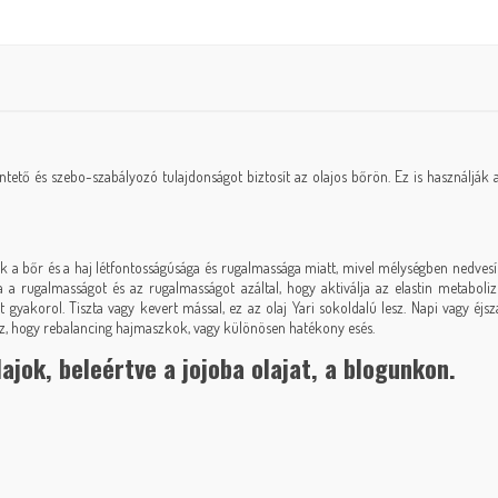
tető és szebo-szabályozó tulajdonságot biztosít az olajos bőrön. Ez is használják a h
zik a bőr és a haj létfontosságúsága és rugalmassága miatt, mivel mélységben nedves
ja a rugalmasságot és az rugalmasságot azáltal, hogy aktiválja az elastin metaboliz
st gyakorol. Tiszta vagy kevert mással, ez az olaj Yari sokoldalú lesz. Napi vagy éj
 lesz, hogy rebalancing hajmaszkok, vagy különösen hatékony esés.
lajok
, beleértve a jojoba olajat, a blogunkon.