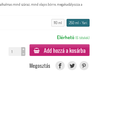
i alkalmas mind száraz, mind olajos bőrre, megakadályozza a
110 ml
250 ml - Yari
Elérhető
(
6
tételek
)
Add hozzá a kosárba
Megosztás