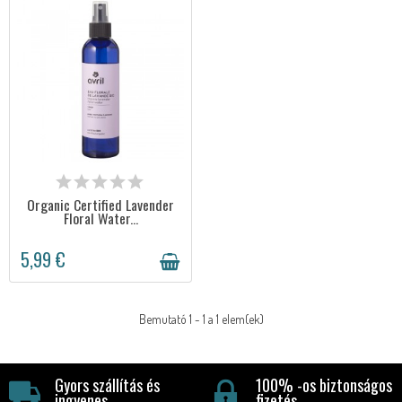
ELÉRHETŐ
Organic Certified Lavender
Floral Water...
5,99 €
Bemutató 1 - 1 a 1 elem(ek)
Gyors szállítás és
100% -os biztonságos
ingyenes
fizetés