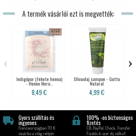
A termék vásárlói ezt is megvették:
‹
›
Indigópor (fekete henna)
Olívaolaj sampon - Gutto
- Henne Nero...
Natural
8,49 €
4,99 €
Gyors szállítás és
100% -os biztonságos
ingyenes
fizetés
Franciaországban 70 €
CB, PayPal, Check, Transfer
vásárlás a világ reléjén
Fizetés 4-szer díj nélkül!