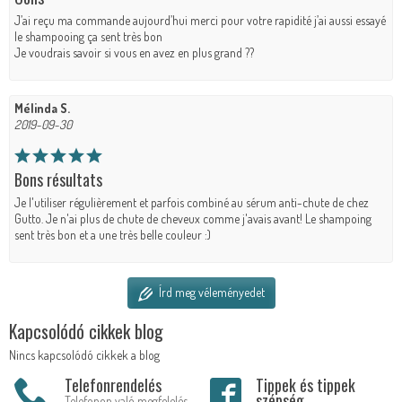
J’ai reçu ma commande aujourd’hui merci pour votre rapidité j’ai aussi essayé
le shampooing ça sent très bon
Je voudrais savoir si vous en avez en plus grand ??
Mélinda S.
2019-09-30
Bons résultats
Je l'utiliser régulièrement et parfois combiné au sérum anti-chute de chez
Gutto. Je n'ai plus de chute de cheveux comme j'avais avant! Le shampoing
sent très bon et a une très belle couleur :)
Írd meg véleményedet
Kapcsolódó cikkek blog
Nincs kapcsolódó cikkek a blog
Telefonrendelés
Tippek és tippek
szépség
Telefonon való megfelelés