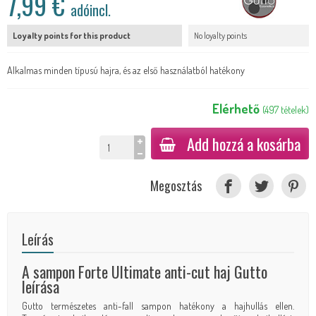
7,99 €
adóincl.
Loyalty points for this product
No loyalty points
Alkalmas minden típusú hajra, és az első használatból hatékony
Elérhető
(
497
tételek
)
Add hozzá a kosárba
Megosztás
Leírás
A sampon Forte Ultimate anti-cut haj Gutto
leírása
Gutto természetes anti-fall sampon hatékony a hajhullás ellen.