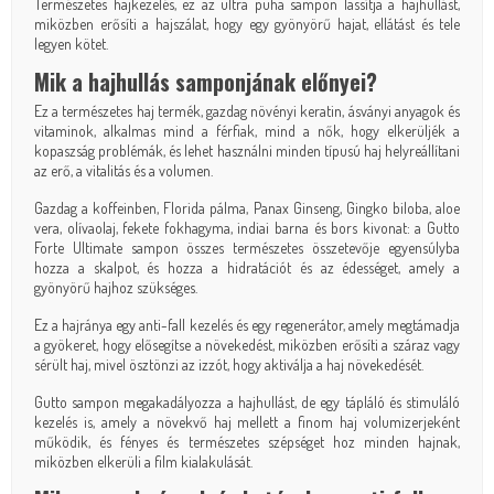
Természetes hajkezelés, ez az ultra puha sampon lassítja a hajhullást,
miközben erősíti a hajszálat, hogy egy gyönyörű hajat, ellátást és tele
legyen kötet.
Mik a hajhullás samponjának előnyei?
Ez a természetes haj termék, gazdag növényi keratin, ásványi anyagok és
vitaminok, alkalmas mind a férfiak, mind a nők, hogy elkerüljék a
kopaszság problémák, és lehet használni minden típusú haj helyreállítani
az erő, a vitalitás és a volumen.
Gazdag a koffeinben, Florida pálma, Panax Ginseng, Gingko biloba, aloe
vera, olívaolaj, fekete fokhagyma, indiai barna és bors kivonat: a Gutto
Forte Ultimate sampon összes természetes összetevője egyensúlyba
hozza a skalpot, és hozza a hidratációt és az édességet, amely a
gyönyörű hajhoz szükséges.
Ez a hajránya egy anti-fall kezelés és egy regenerátor, amely megtámadja
a gyökeret, hogy elősegítse a növekedést, miközben erősíti a száraz vagy
sérült haj, mivel ösztönzi az izzót, hogy aktiválja a haj növekedését.
Gutto sampon megakadályozza a hajhullást, de egy tápláló és stimuláló
kezelés is, amely a növekvő haj mellett a finom haj volumizerjeként
működik, és fényes és természetes szépséget hoz minden hajnak,
miközben elkerüli a film kialakulását.