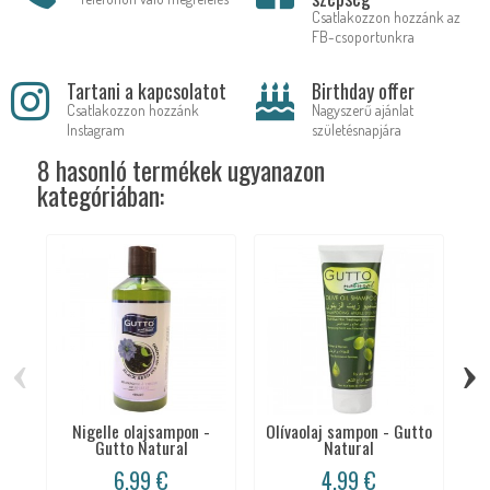
Csatlakozzon hozzánk az
FB-csoportunkra
Tartani a kapcsolatot
Birthday offer
Csatlakozzon hozzánk
Nagyszerű ajánlat
Instagram
születésnapjára
8 hasonló termékek ugyanazon
kategóriában:
‹
›
Nigelle olajsampon -
Olívaolaj sampon - Gutto
Co
Gutto Natural
Natural
6,99 €
4,99 €