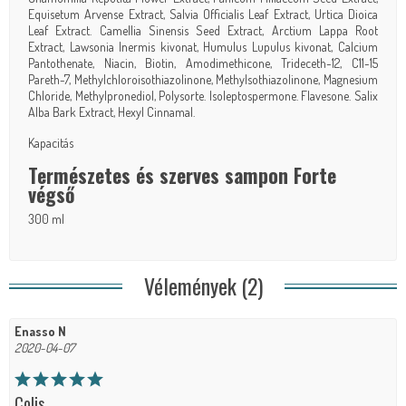
Equisetum Arvense Extract, Salvia Officialis Leaf Extract, Urtica Dioica
Leaf Extract. Camellia Sinensis Seed Extract, Arctium Lappa Root
Extract, Lawsonia Inermis kivonat, Humulus Lupulus kivonat, Calcium
Pantothenate, Niacin, Biotin, Amodimethicone, Trideceth-12, C11-15
Pareth-7, Methylchloroisothiazolinone, Methylsothiazolinone, Magnesium
Chloride, Methylpronediol, Polysorte. Isoleptospermone. Flavesone. Salix
Alba Bark Extract, Hexyl Cinnamal.
Kapacitás
Természetes és szerves sampon Forte
végső
300 ml
Vélemények (2)
Enasso N
2020-04-07
Colis