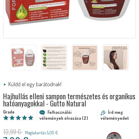
Küldd el egy barátodnak!
Hajhullás elleni sampon természetes és organikus
hatóanyagokkal - Gutto Natural
Grade
Felhasználói
Írd meg
vélemények olvasása (2)
véleményedet
12,99 €
Megtakarítás 5,00 €