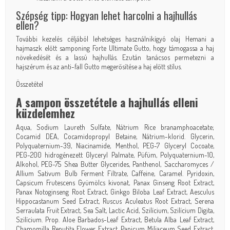
Szépség tipp: Hogyan lehet harcolni a hajhullás
ellen?
További kezelés céljából lehetséges használni
kígyó olaj
Hemani a
hajmaszk előtt samponing Forte Ultimate Gutto, hogy támogassa a haj
növekedését és a lassú hajhullás. Ezután tanácsos permetezni
a
hajszérum és az anti-fall Gutto megerősítése
a haj előtt stílus.
Összetétel
A sampon összetétele a hajhullás elleni
küzdelemhez
Aqua, Sodium Laureth Sulfate, Nátrium Rice branamphoacetate;
Cocamid DEA, Cocamidopropyl Betaine, Nátrium-klorid. Glycerin,
Polyquaternium-39, Niacinamide, Menthol, PEG-7 Glyceryl Cocoate,
PEG-200 hidrogénezett Glyceryl Palmate, Püfüm, Polyquaternium-10,
Alkohol, PEG-75 Shea Butter Glycerides, Panthenol, Saccharomyces /
Allium Sativum Bulb Ferment Filtrate, Caffeine, Caramel. Pyridoxin,
Capsicum Frutescens Gyümölcs kivonat, Panax Ginseng Root Extract,
Panax Notoginseng Root Extract, Ginkgo Biloba Leaf Extract, Aesculus
Hippocastanum Seed Extract, Ruscus Aculeatus Root Extract, Serena
Serraulata Fruit Extract, Sea Salt, Lactic Acid, Szilícium, Szilícium Digita,
Szilícium. Prop. Aloe Barbados-Leaf Extract, Betula Alba Leaf Extract,
Chamomilla Reputita Flower Extract, Panicum Miliaceum Seed Extract,