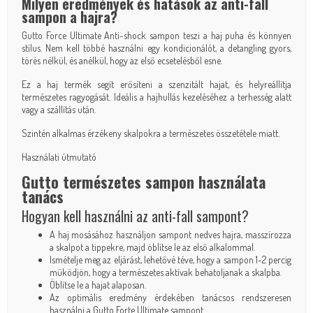
Milyen eredmények és hatások az anti-fall
sampon a hajra?
Gutto Force Ultimate Anti-shock sampon teszi a haj puha és könnyen
stílus. Nem kell többé használni egy kondicionálót, a detangling gyors,
törés nélkül, és anélkül, hogy az első ecsetelésből esne.
Ez a haj termék segít erősíteni a szenzitált hajat, és helyreállítja
természetes ragyogását. Ideális a hajhullás kezeléséhez a terhesség alatt
vagy a szállítás után.
Szintén alkalmas érzékeny skalpokra a természetes összetétele miatt.
Használati útmutató
Gutto természetes sampon használata
tanács
Hogyan kell használni az anti-fall sampont?
A haj mosásához használjon sampont nedves hajra, masszírozza
a skalpot a tippekre, majd öblítse le az első alkalommal.
Ismételje meg az eljárást, lehetővé téve, hogy a sampon 1-2 percig
működjön, hogy a természetes aktívak behatoljanak a skalpba.
Öblítse le a hajat alaposan.
Az optimális eredmény érdekében tanácsos rendszeresen
használni a Gutto Forte Ultimate sampont.