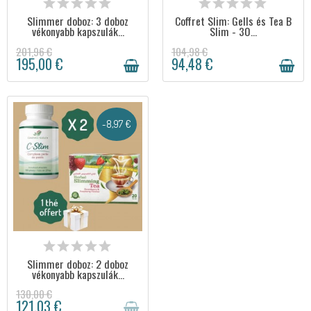
Slimmer doboz: 3 doboz
Coffret Slim: Gells és Tea B
vékonyabb kapszulák...
Slim - 30...
201,96 €
104,98 €
195,00 €
94,48 €
-8,97 €
NINCS RAKTÁRON
Slimmer doboz: 2 doboz
vékonyabb kapszulák...
130,00 €
121,03 €