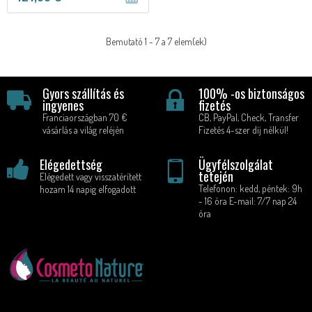
Bemutató 1 - 7 a 7 elem(ek)
Gyors szállítás és
100% -os biztonságos
ingyenes
fizetés
Franciaországban 70 €
CB, PayPal, Check, Transfer
vásárlás a világ reléjén
Fizetés 4-szer díj nélkül!
Elégedettség
Ügyfélszolgálat
tetején
Elégedett vagy visszatérített
Telefonon: kedd, péntek: 9h
hozam 14 napig elfogadott
- 16 óra E-mail: 7/7 nap 24
óra