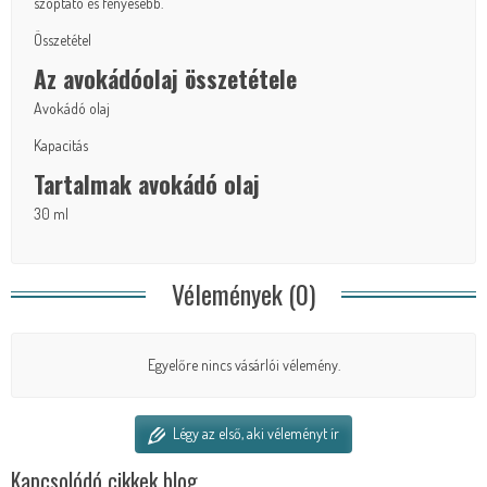
szoptató és fényesebb.
Összetétel
Az avokádóolaj összetétele
Avokádó olaj
Kapacitás
Tartalmak avokádó olaj
30 ml
Vélemények (0)
Egyelőre nincs vásárlói vélemény.
Légy az első, aki véleményt ír
Kapcsolódó cikkek blog