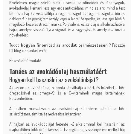
Kivételesen magas szintű oleikus savak, karotinoidok és tápanyagok,
avokádóolaj Hemani lesz egy erős antioxidáns, mind az arc, mind a test
bőr és a haj. Ez visszaállítja a rugalmasságot és rugalmasságot a bőrök
dehidratált és gyengített aszály vagy a korai öregedés, és lesz egy kiváló
megelőző kezelés stretch marks. Polyvalens, ez az olaj is alkalmazható a
hajra, amelyre visszaállítja a vigorát és a ragyogást, és amely ösztönzi a
növekedést.
Tudod
hogyan finomítsd az arcodat természetesen
? Fedezze
fel blog cikkünket erről
Használati útmutató
Tanács az avokádóolaj használatáért
Hogyan kell használni az avokádóolajat?
Az arcon az avokádóolaj naponta táplálhatja a bőrt, és küzdhet a bőr
öregedésével az omega-9 és a C-vitaminok magas tartalmának
köszönhetően.
A testben masszázsban az avokádóolaj különösen ajánlott a bőr
szilárdítására, simítsa és nedvesítse intenzíven.
A hajban az avokádóolajat hetente 1-2 alkalommal kell használni az
olajfürdőben több órán keresztül. Ez segít a haj visszanyerése mellett haj