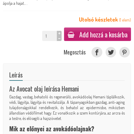
ápolja a hajat... .
Utolsó készletek
(
1
elem
)
Add hozzá a kosárba
Megosztás
Leírás
Az Avocat olaj leírása Hemani
Gazdag, vastag, behatoló és regeneráló, avokádóolaj Hemani táplálkozik,
védi, lágyítja, lágyítja és revitalizálja. A tápanyagokban gazdag, anti-aging
tulajdonságokkal rendelkezik, és behatol az epidermisbe, miközben
állandóan védőfilmet hagy. Ez vonatkozik a szem kontúrjára, az arcra és
a testre, és elősegíti a hajszövetet.
Mik az előnyei az avokádóolajnak?