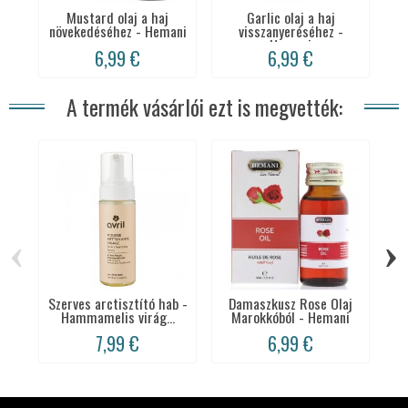
Mustard olaj a haj
Garlic olaj a haj
Kó
növekedéséhez - Hemani
visszanyeréséhez -
Hemani
6,99 €
6,99 €
A termék vásárlói ezt is megvették:
‹
›
Szerves arctisztító hab -
Damaszkusz Rose Olaj
B
Hammamelis virág...
Marokkóból - Hemani
7,99 €
6,99 €