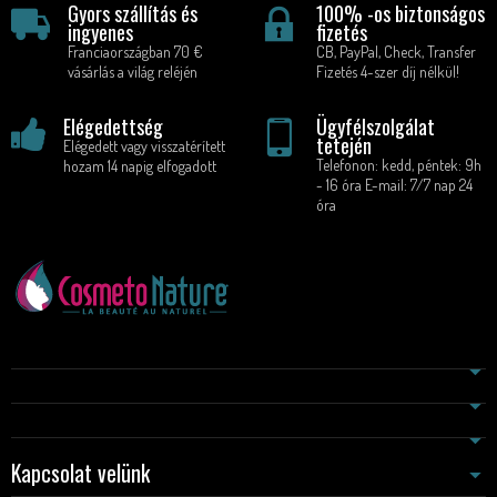
Gyors szállítás és
100% -os biztonságos
ingyenes
fizetés
Franciaországban 70 €
CB, PayPal, Check, Transfer
vásárlás a világ reléjén
Fizetés 4-szer díj nélkül!
Elégedettség
Ügyfélszolgálat
tetején
Elégedett vagy visszatérített
Telefonon: kedd, péntek: 9h
hozam 14 napig elfogadott
- 16 óra E-mail: 7/7 nap 24
óra
Kapcsolat velünk