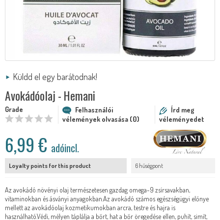
Küldd el egy barátodnak!
Avokádóolaj - Hemani
Grade
Felhasználói
Írd meg
vélemények olvasása (0)
véleményedet
6,99 €
adóincl.
Loyalty points for this product
6 hűségpont
Az avokádó növényi olaj természetesen gazdag omega-9 zsírsavakban,
vitaminokban és ásványi anyagokban.Az avokádó számos egészségügyi előnye
mellett az avokádóolaj kozmetikumokban arcra, testre és hajra is
használható.Védi, mélyen táplálja a bőrt, hat a bőr öregedése ellen, puhít, simít,