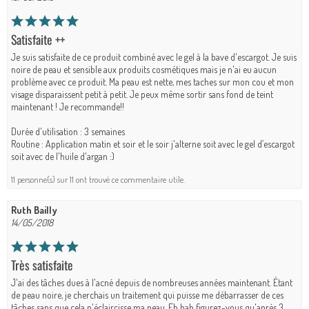
Satisfaite ++
Je suis satisfaite de ce produit combiné avec le gel à la bave d'escargot. Je suis
noire de peau et sensible aux produits cosmétiques mais je n'ai eu aucun
problème avec ce produit. Ma peau est nette, mes taches sur mon cou et mon
visage disparaissent petit à petit. Je peux même sortir sans fond de teint
maintenant ! Je recommande!!
Durée d'utilisation : 3 semaines
Routine : Application matin et soir et le soir j'alterne soit avec le gel d’escargot
soit avec de l'huile d'argan :)
11 personne(s) sur 11 ont trouvé ce commentaire utile.
Ruth Bailly
14/05/2018
Très satisfaite
J'ai des tâches dues à l'acné depuis de nombreuses années maintenant. Étant
de peau noire, je cherchais un traitement qui puisse me débarrasser de ces
tâches sans que cela n'éclaircisse ma peau. Eh bah figurez-vous qu'après 3