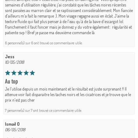
semaines d'utilisation régulière, j'ai constaté que les tâches noires récentes
sont passées au marron clair et se raptississent considérablement. Mon fiancée
d'ailleurs m'a fait la remarque :). Mon visage regagne aussi en éclat. J'aime la
texture fluide qui fait plus penser à de l'eau qu'à de la bave d'escargot lol.
Franchement il faut foncer mais je donnez y du votre également : régularité et
patiente svp ! Bref je passe ma deuxième commande là
6 personne(s) sur 6 ont trouvé ce commentaire utile.
Jess
10/05/2018
Au top
Je l'utilise depuis un mois maintenant et le résultat est juste surprenant !! Il
attenue voir fait disparaitre les taches noirs et les cicatrices et je trouve que le
prix n'est pas cher
7 personne(s) sur 7 ont trouvé ce commentaire utile.
Ismail O
06/05/2018