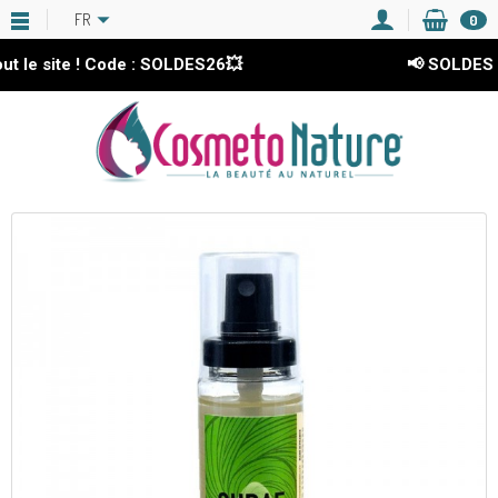
FR
0
e ! Code : SOLDES26💥
📢 SOLDES 2026
-15