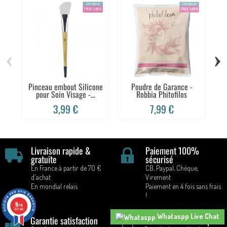
‹
›
Pinceau embout Silicone
Poudre de Garance -
Br
pour Soin Visage -...
Robbia Phitofilos
3,99 €
7,99 €
Livraison rapide &
Paiement 100%
gratuite
sécurisé
En France à partir de 70 €
CB, Paypal, Chèque,
d'achat
Virement
En mondial relais
Paiement en 4 fois sans frais
!
9
/10
1017 avis
Whataspp Live Chat
Garantie satisfaction
Service client au top