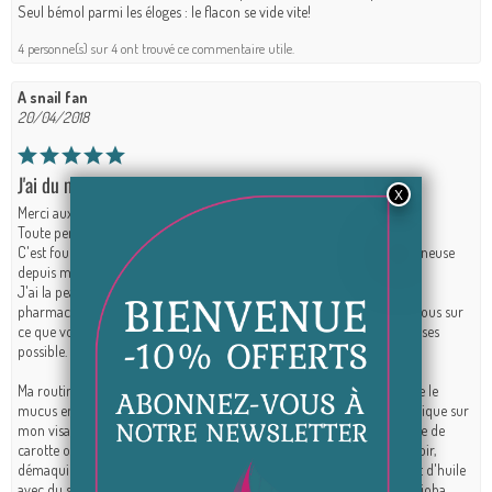
Seul bémol parmi les éloges : le flacon se vide vite!
4 personne(s) sur 4 ont trouvé ce commentaire utile.
A snail fan
20/04/2018
J'ai du mal à trouver mes mots tellement c'est FABULEUX
Merci aux escargots, merci à Curae.
Toute personne ayant des problèmes de peau devrait en appliquer.
C'est fou à quel point ma peau n'a pas été aussi lisse, hydratée et lumineuse
depuis mon enfance. J'ai l'impression de retrouver ma peau de babe.
J'ai la peau grasse et mate, j'ai 27ans. J'ai toujours utilisé des produits
pharmaceutiques pensant que c'etait le mieux mais non, renseignez vous sur
ce que vous mettez sur votre peau et surtout mettez le MOINS de choses
possible.
Ma routine : matin (lave le visage à l'eau seulement, je sèche, j'applique le
mucus en 2 pschits dans le creux de ma main, avec l'autre main j'applique sur
mon visage, ca sèche très vite, j'applique de l'aloe vera 100% puis huile de
carotte ou autre huile végétale hydratante puis eye liner et blush. Le soir,
démaquillage à l'huile d'amande douce très rapide, j'enlève l'excédent d'huile
avec du savon d'alep, mucus escargot, aloe vera/ hydrolat, huile de jojoba,