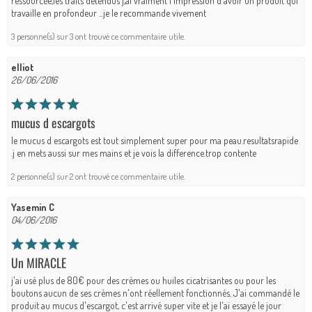
ressourcée,les traits detendus j,ai vraiment l'impression d'avoir un produit qui
travaille en profondeur ...je le recommande vivement
3 personne(s) sur 3 ont trouvé ce commentaire utile.
elliot
26/06/2016
mucus d escargots
le mucus d escargots est tout simplement super pour ma peau.resultatsrapide
.j en mets aussi sur mes mains et je vois la difference.trop contente
2 personne(s) sur 2 ont trouvé ce commentaire utile.
Yasemin C
04/06/2016
Un MIRACLE
j'ai usé plus de 80€ pour des crèmes ou huiles cicatrisantes ou pour les
boutons aucun de ses crèmes n'ont réellement fonctionnés. J'ai commandé le
produit au mucus d'escargot, c'est arrivé super vite et je l'ai essayé le jour