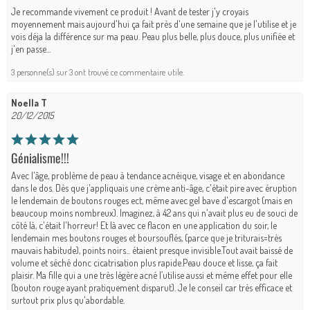
Je recommande vivement ce produit ! Avant de tester j'y croyais
moyennement mais aujourd'hui ça fait près d'une semaine que je l'utilise et je
vois déja la différence sur ma peau. Peau plus belle, plus douce, plus unifiée et
j'en passe...
3 personne(s) sur 3 ont trouvé ce commentaire utile.
Noella T
20/12/2015
Génialisme!!!
Avec l'âge, problème de peau à tendance acnéique, visage et en abondance
dans le dos. Dès que j'appliquais une crème anti-âge, c'était pire avec éruption
le lendemain de boutons rouges ect, même avec gel bave d'escargot (mais en
beaucoup moins nombreux). Imaginez, à 42 ans qui n'avait plus eu de souci de
côté là, c'était l'horreur! Et là avec ce flacon en une application du soir, le
lendemain mes boutons rouges et boursouflés, (parce que je triturais=très
mauvais habitude), points noirs... étaient presque invisible.Tout avait baissé de
volume et séché donc cicatrisation plus rapide.Peau douce et lisse, ça fait
plaisir. Ma fille qui a une très légère acné l’utilise aussi et même effet pour elle
(bouton rouge ayant pratiquement disparut). Je le conseil car très efficace et
surtout prix plus qu'abordable.