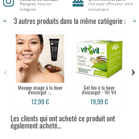
Rejoignez-nous sur
Une super offre pour votre
Instagram
anniversaire
3 autres produits dans la même catégorie :
‹
›
Masque visage à la bave
Gel bio à la bave
C
d'escargot -...
d'escargot - Vit Vit
12,99 €
19,99 €
Les clients qui ont acheté ce produit ont
également acheté...