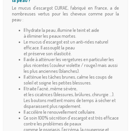
la peau ?
Le mucus d'escargot CURAE, fabriqué en France, a de
nombreuses vertus pour les cheveux comme pour la
peau :
Il hydrate la peau, illumine le teint et aide
à éliminer les peaux mortes.
Le mucus d'escargot est un anti-rides naturel
efficace. Il assouplit la peau
et préserve son élasticité.
Il aide à atténuer les vergetures en particulier les
plus récentes (couleur violette / rouge) mais aussi
les plus anciennes (blanches).
Il atténue les tâches brunes, calme les coups de
soleil et soigne les petites blessures.
Il traite l'acné, même sévère,
et les cicatrices (blessures, brûlures, chirurgie ...).
Les boutons mettent moins de temps à sécher et
disparaissent plus rapidement.
Il accélère le renouvellement cellulaire.
Ce soin 100% sécrétion d'escargot est très efficace
contre les problèmes de peaux
comme le psoriasis, l'eczéma, la couperose et