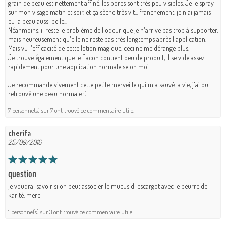
grain de peau est nettement affiné, les pores sont très peu visibles. Je le spray
sur mon visage matin et soir, et ça sèche très vit... franchement, je n'ai jamais
eu la peau aussi belle...
Néanmoins, il reste le problème de l'odeur que je n'arrive pas trop à supporter,
mais heureusement qu'elle ne reste pas très longtemps après l'application.
Mais vu l'efficacité de cette lotion magique, ceci ne me dérange plus.
Je trouve également que le flacon contient peu de produit, il se vide assez
rapidement pour une application normale selon moi...
Je recommande vivement cette petite merveille qui m'a sauvé la vie, j'ai pu
retrouvé une peau normale :)
7 personne(s) sur 7 ont trouvé ce commentaire utile.
cherifa
25/09/2016
question
je voudrai savoir si on peut associer le mucus d' escargot avec le beurre de
karité. merci
1 personne(s) sur 3 ont trouvé ce commentaire utile.