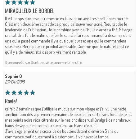
MIRACULEUX LE BORDEL
Il est temps que je vous remercie en laissant un avis tres positif bien merité.
C'est mon deuxième achat de ce produit a sauvé mon acné. Résultat dès le
lendemain de l'utilisation. Je le combine avec de l'huile d'arbre a thé. Mélange
radical. Une fois le matin une fois le soir. Je l'ai recommandé à des amis dont
une qui a passé commande il y a quelque jours et une qui le commandera
sous meu. Merci pour ce produit admirable. Comme quoi le naturel c'est ce
qu'il y a de mieux, et à des prix vraiment rentable.
3 personne(s) sur 3 ont trouvé ce commentaire utile.
Sophie O
27/04/2018
Ravie!
ça fait 2 semaines que j'utilise le mucus sur mon visage et j'ai vu une nette
amélioration dès la première semaine. Je peux enfin sortir sans fond de teint,
mes points noirs récalcitrants sur le nez ont disparus!! (malgré de nombreux
bains de vapeur, masques au curcuma, au blanc d'oeuf...)
J'avais également une cicatrice de boutons datant d'environ 5 ans qui
commence tout doucement à s'estomper... à voir avec le temps.