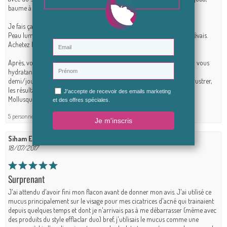
baume à lèvres et dodo.
Je fais ça depuis 3 mois, j'ai jamais vu un tel résultat.
Peau lumineuse, hydratée, matifiée.. bref c'est très très agréable, j'en rêvais.
Achetez le les yeux fermés, il convient vraiment à tout type de peau !
Après, votre peau reflète ce que vous mangez donc aidez le mucus en vous
hydratant bien, buvez, buvez de l'eau tout au long de la journée (1L et
demi/jour) et essayez de manger le plus sainement possible sans se frustrer,
les résultats seront obligatoirement là !
Mollusquement vôtre.
5 personne(s) sur 5 ont trouvé ce commentaire utile.
Siham E
18/07/2017
Surprenant
J'ai attendu d'avoir fini mon flacon avant de donner mon avis. J'ai utilisé ce
mucus principalement sur le visage pour mes cicatrices d'acné qui trainaient
depuis quelques temps et dont je n'arrivais pas à me débarrasser (même avec
des produits du style efflaclar duo) bref, j'utilisais le mucus comme une