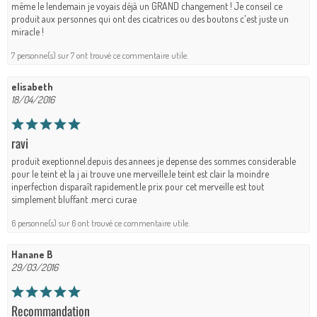
même le lendemain je voyais déjà un GRAND changement ! Je conseil ce
produit aux personnes qui ont des cicatrices ou des boutons c'est juste un
miracle !
7 personne(s) sur 7 ont trouvé ce commentaire utile.
elisabeth
18/04/2016
ravi
produit exeptionnel.depuis des annees je depense des sommes considerable
pour le teint et la j ai trouve une merveille.le teint est clair la moindre
inperfection disparaît rapidement.le prix pour cet merveille est tout
simplement bluffant .merci curae
6 personne(s) sur 6 ont trouvé ce commentaire utile.
Hanane B
29/03/2016
Recommandation