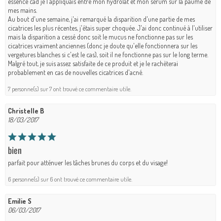
essence càd je l'appliquais entre mon hydrolat et mon sérum sur la paume de
mes mains.
Au bout d'une semaine, j'ai remarqué la disparition d'une partie de mes
cicatrices les plus récentes, j'étais super choquée. J'ai donc continué à l'utiliser
mais la disparition a cessé donc soit le mucus ne fonctionne pas sur les
cicatrices vraiment anciennes (donc je doute qu'elle fonctionnera sur les
vergetures blanches si c'est le cas), soit il ne fonctionne pas sur le long terme.
Malgré tout, je suis assez satisfaite de ce produit et je le rachèterai
probablement en cas de nouvelles cicatrices d'acné.
7 personne(s) sur 7 ont trouvé ce commentaire utile.
Christelle B
18/03/2017
bien
parfait pour atténuer les tâches brunes du corps et du visage!
6 personne(s) sur 6 ont trouvé ce commentaire utile.
Emilie S
06/03/2017