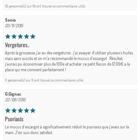
16 personne(s) sur 16 ont trouvé ce commentaire utile.
Sonia
03/11/2015
Vergetures..
Après la grossesse j'ai eu des vergetures . j'ai essayer d'utiliser plusieurs huiles
mais sans succès et on m'a recommandé le mucus d'escargot . Résultat,
j'aurais pu économiser plus de 100e et acheter ce petit flacon de 12.99€ a la
place qui me convient parfaitement !
11 personne(s) sur 11 ont trouvé ce commentaire utile.
G.Gignac
22/06/2015
Psoriasis
Le mucus d'escargot à significativement réduit le psoriasis que j'avais sur la
main. J'en suis donc satisfait.