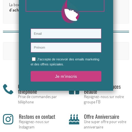
La box Cosmeto, d'une valeur de
64,95€ est offerte dès 119€
d'achat
avec le code
BOXCOSMETO!
Avis (0)
Aucun avis n'a été publié pour le moment.
Soyez le premier à donner votre avis
Commande par
Conseils & Astuces
téléphone
Beauté
Prise de commandes par
Rejoignez-nous sur notre
téléphone
groupe FB
Restons en contact
Offre Anniversaire
Rejoignez-nous sur
Une super offre pour votre
Instagram
anniversaire