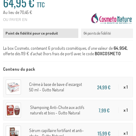
64,95 €
TTC
Au lieu de 70,45 €
OU PAYER EN
Point de fidélité pour ce produit
64 points de fidélité
La box Cosmeto, contenant 6 produits cosmétiques, d'une valeur de
64,95€,
offerte dès 119 € d'achat (hors frais de port) avec le code
BOXCOSMETO
Contenu du pack
Crème à base de bave d'escargot
24,99 €
x 1
50 ml - Gutto Natural
Shampoing Anti-Chute aux actifs
7,99 €
x 1
naturels et bios - Gutto Natural
Sérum capillaire fortifiant et anti-
15,99 €
x 1
chute - Gutto Natural