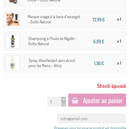
Masque visage à la bave d'escargot
12,99 €
x 1
- Gutto Natural
Shampoing à l'huile de Nigelle -
6,99 €
x 1
Gutto Natural
Spray désinfectant sans alcool,
1,50 €
x 1
pour les Mains - Alice
Stock épuisé
Ajouter au panier
Prévenez-moi lorsque le produit est disponible