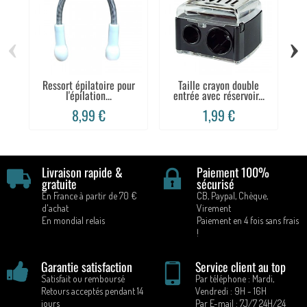
‹
›
Ressort épilatoire pour
Taille crayon double
l'épilation...
entrée avec réservoir...
8,99 €
1,99 €
Livraison rapide &
Paiement 100%
gratuite
sécurisé
En France à partir de 70 €
CB, Paypal, Chèque,
d'achat
Virement
En mondial relais
Paiement en 4 fois sans frais
!
Garantie satisfaction
Service client au top
Satisfait ou remboursé
Par téléphone : Mardi,
Retours acceptés pendant 14
Vendredi : 9H - 16H
jours
Par E-mail : 7J/7 24H/24