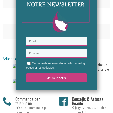
Avis (0)
Aucun avis n'a été publié pour le moment.
Soyez le premier à donner votre avis
Articles du blog en relation
Réussir son make up
avec des produits bio
Comment appliquer
l’highlighter ?
Commande par
Conseils & Astuces
téléphone
Beauté
Prise de commandes par
Rejoignez-nous sur notre
téléphone
groupe FB