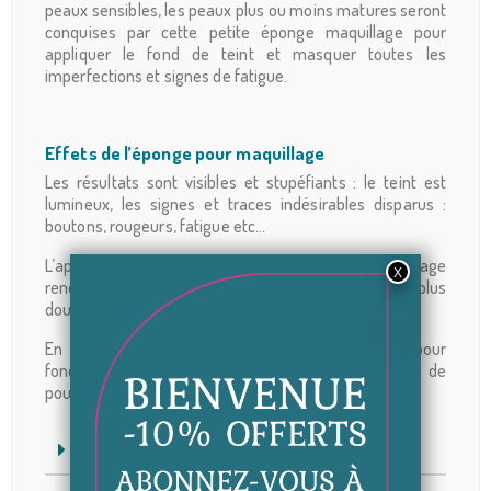
peaux sensibles, les peaux plus ou moins matures seront
conquises par cette petite éponge maquillage pour
appliquer le fond de teint et masquer toutes les
imperfections et signes de fatigue.
Effets de l’éponge pour maquillage
Les résultats sont visibles et stupéfiants : le teint est
lumineux, les signes et traces indésirables disparus :
boutons, rougeurs, fatigue etc…
L’application du fond de teint avec l’éponge à maquillage
rend un effet peau de pêche. Le visage est plus lisse, plus
doux, la peau est nette et sans imperfection.
En forme de goutte, de cœur, ou ovale, l’éponge pour
fond de teint est au choix pour retrouver un teint de
poupée.
CONSEIL D'UTILISATION