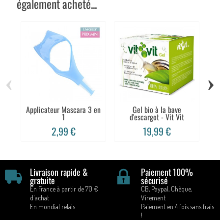
également acheté...
‹
›
Applicateur Mascara 3 en
Gel bio à la bave
R
1
d'escargot - Vit Vit
2,99 €
19,99 €
Livraison rapide &
Paiement 100%
gratuite
sécurisé
En France à partir de 70 €
CB, Paypal, Chèque,
d'achat
Virement
En mondial relais
Paiement en 4 fois sans frais
!