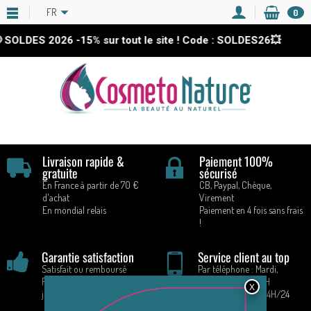
FR
0
 SOLDES 2026
-15%
sur tout le site ! Code : SOLDES26💥
Livraison rapide &
Paiement 100%
gratuite
sécurisé
En France à partir de 70 €
CB, Paypal, Chèque,
d'achat
Virement
En mondial relais
Paiement en 4 fois sans frais
!
Garantie satisfaction
Service client au top
Satisfait ou remboursé
Par téléphone : Mardi,
Retours acceptés pendant 14
Vendredi : 9H - 16H
jours
Par E-mail : 7J/7 24H/24