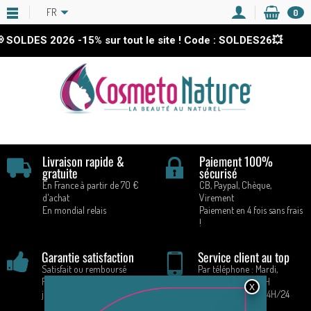
FR
0
 SOLDES 2026
-15%
sur tout le site ! Code : SOLDES26💥
Livraison rapide &
Paiement 100%
gratuite
sécurisé
En France à partir de 70 €
CB, Paypal, Chèque,
d'achat
Virement
En mondial relais
Paiement en 4 fois sans frais
!
Garantie satisfaction
Service client au top
Satisfait ou remboursé
Par téléphone : Mardi,
Retours acceptés pendant 14
Vendredi : 9H - 16H
jours
Par E-mail : 7J/7 24H/24