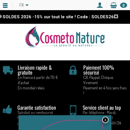
FR
0
 SOLDES 2026
-15%
sur tout le site ! Code : SOLDES26💥
Livraison rapide &
Paiement 100%
gratuite
sécurisé
En France à partir de 70 €
CB, Paypal, Chèque,
d'achat
Virement
En mondial relais
Paiement en 4 fois sans frais
!
Garantie satisfaction
Service client au top
Satisfait ou remboursé
Par téléphone : Mardi,
Retours acceptés pendant 14
Vendredi : 9H - 16H
jours
Par E-mail : 7J/7 24H/24