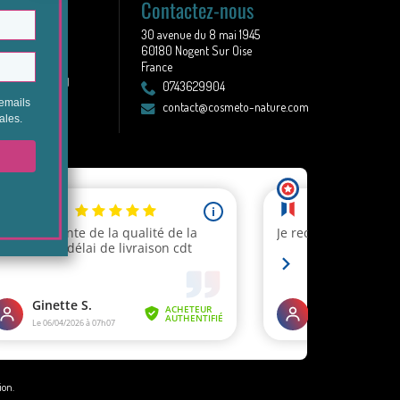
s
Contactez-nous
30 avenue du 8 mai 1945
stoire
60180 Nogent Sur Oise
ns générales
France
 légales & CGU
0743629904
Revendeur
contact@cosmeto-nature.com
tion
.