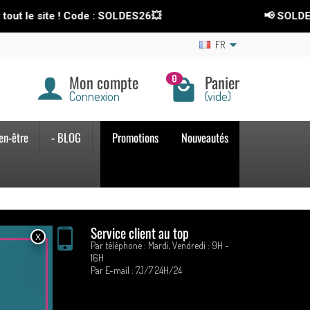
ut le site ! Code : SOLDES26💥
📢 SOLDES
FR
Mon compte
Panier
0
Connexion
(vide)
en-être
- BLOG
Promotions
Nouveautés
n
Service client au top
Par téléphone : Mardi, Vendredi : 9H -
14 jours
16H
Par E-mail : 7J/7 24H/24