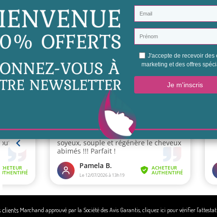
tions
Nos produits
A propo
 & Retour
Promotions
Notre hi
 Sécurisé
Nouveautés
Conditio
Nos marques
Mentions
ite
Gagnez 5€ en
Espace 
parrainant
Marchand approuvé par la Société des Avis Garantis,
cliquez ici pour vérifier l'attesta