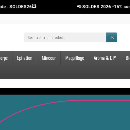
de : SOLDES26💥
📢 SOLDES 2026
-15%
sur to
OK
orps
Epilation
Minceur
Maquillage
Aroma & DIY
Bi
Paiement 100% sécurisé
Garantie satisfactio
CB, Paypal, Chèque, Virement
Satisfait ou remboursé
Paiement en 4 fois sans frais !
Retours acceptés pendant 