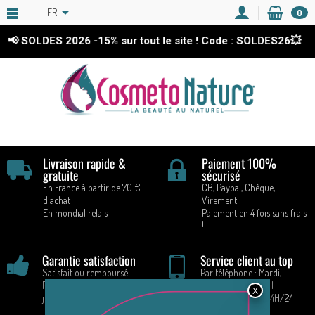
FR
0
📢 SOLDES 2026
-15%
sur tout le site ! Code : SOLDES26💥
Livraison rapide &
Paiement 100%
gratuite
sécurisé
En France à partir de 70 €
CB, Paypal, Chèque,
d'achat
Virement
En mondial relais
Paiement en 4 fois sans frais
!
Garantie satisfaction
Service client au top
Satisfait ou remboursé
Par téléphone : Mardi,
Retours acceptés pendant 14
Vendredi : 9H - 16H
jours
Par E-mail : 7J/7 24H/24