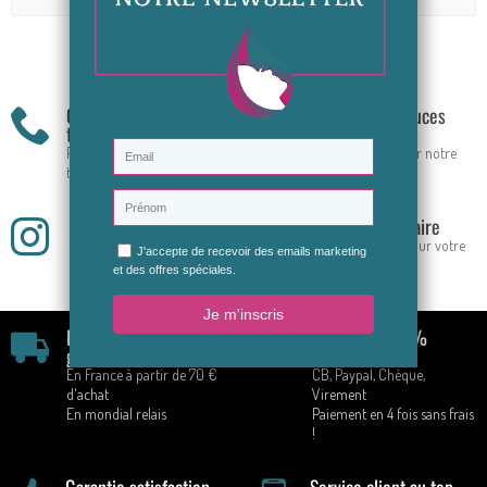
Soyez le premier à donner votre avis
Commande par
Conseils & Astuces
téléphone
Beauté
Prise de commandes par
Rejoignez-nous sur notre
téléphone
groupe FB
Restons en contact
Offre Anniversaire
Rejoignez-nous sur
Une super offre pour votre
Instagram
anniversaire
Livraison rapide &
Paiement 100%
gratuite
sécurisé
En France à partir de 70 €
CB, Paypal, Chèque,
d'achat
Virement
En mondial relais
Paiement en 4 fois sans frais
!
Garantie satisfaction
Service client au top