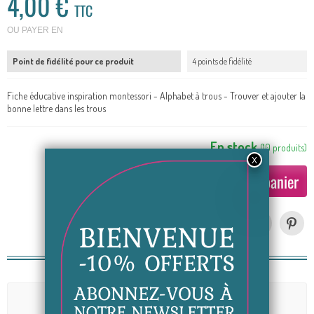
4,00 €
TTC
OU PAYER EN
Point de fidélité pour ce produit
4 points de fidélité
Fiche éducative inspiration montessori - Alphabet à trous - Trouver et ajouter la
bonne lettre dans les trous
En stock
(
10
produits
)
Ajouter au panier
Partager
Avis (0)
Aucun avis n'a été publié pour le moment.