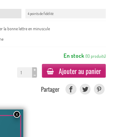
4 points de fidélité
er la bonne lettre en minuscule
ine
En stock
(
10
produits
)
Ajouter au panier
Partager