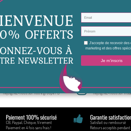
Avis (0)
Aucun avis n'a été publié pour le moment.
Soyez le premier à donner votre avis
Conseils & Astuces Beauté
Restons en contac
Rejoignez-nous sur notre groupe FB
Rejoignez-nous sur Ins
Paiement 100% sécurisé
Garantie satisfactio
CB, Paypal, Chèque, Virement
Satisfait ou remboursé
Paiement en 4 fois sans frais !
Retours acceptés pendant 