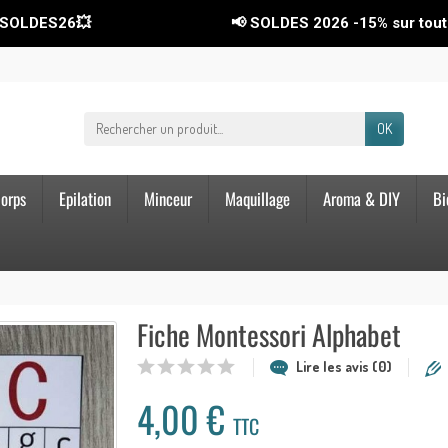
LDES26💥
📢 SOLDES 2026
-15%
sur tout le 
OK
orps
Epilation
Minceur
Maquillage
Aroma & DIY
Bi
Fiche Montessori Alphabet
Lire les avis (0)
4,00 €
TTC