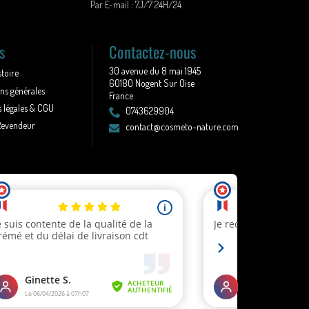
Par E-mail : 7J/7 24H/24
s
Contactez-nous
30 avenue du 8 mai 1945
stoire
60180 Nogent Sur Oise
ns générales
France
 légales & CGU
0743629904
Revendeur
contact@cosmeto-nature.com