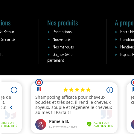
tions
Nos produits
A propo
 & Retour
Promotions
Notre hi
 Sécurisé
Nouveautés
Conditio
Nos marques
Mentions
ite
Gagnez 5€ en
Espace 
parrainant