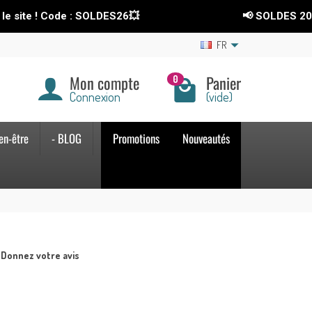
site ! Code : SOLDES26💥
📢 SOLDES 2026
-
FR
Mon compte
Panier
0
Connexion
(vide)
en-être
- BLOG
Promotions
Nouveautés
Donnez votre avis