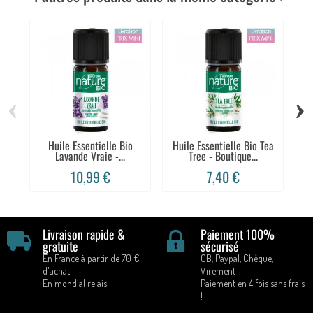
‹
›
Huile Essentielle Bio
Huile Essentielle Bio Tea
Lavande Vraie -...
Tree - Boutique...
10,99 €
7,40 €
Livraison rapide &
Paiement 100%
gratuite
sécurisé
En France à partir de 70 €
CB, Paypal, Chèque,
d'achat
Virement
En mondial relais
Paiement en 4 fois sans frais
!