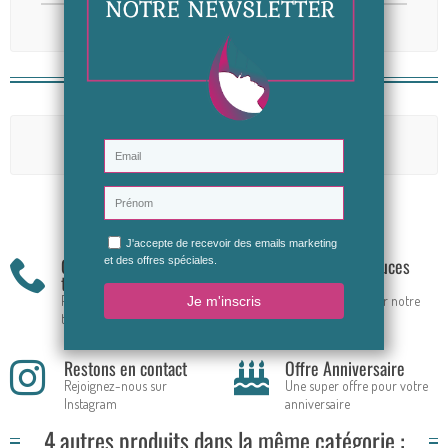
Avis (0)
Aucun avis n'a été publié pour le moment.
Soyez le premier à donner votre avis
Commande par
Conseils & Astuces
téléphone
Beauté
Prise de commandes par
Rejoignez-nous sur notre
téléphone
groupe FB
Restons en contact
Offre Anniversaire
Rejoignez-nous sur
Une super offre pour votre
Instagram
anniversaire
4 autres produits dans la même catégorie :