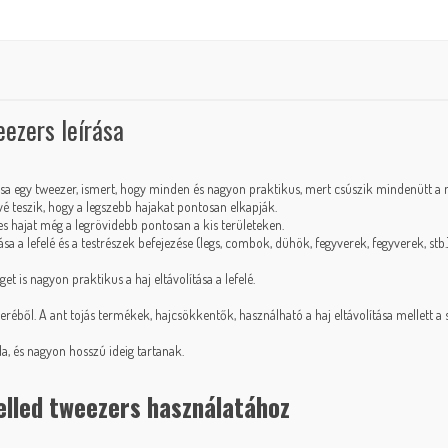
eezers leírása
tása egy tweezer, ismert, hogy minden és nagyon praktikus, mert csúszik mindenütt a 
é teszik, hogy a legszebb hajakat pontosan elkapják.
zes hajat még a legrövidebb pontosan a kis területeken.
ása a lefelé és a testrészek befejezése (legs, combok, dühök, fegyverek, fegyverek, stb.
dget is nagyon praktikus a haj eltávolítása a lefelé.
keréből. A
ant tojás termékek
,
hajcsökkentők
, használható a haj eltávolítása mellett 
, és nagyon hosszú ideig tartanak.
elled tweezers használatához