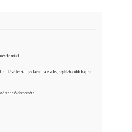
mérete miatt.
) lehetővé teszi, hogy távolítsa el a legmegbízhatóbb hajakat.
a szőrzet csökkentésére.