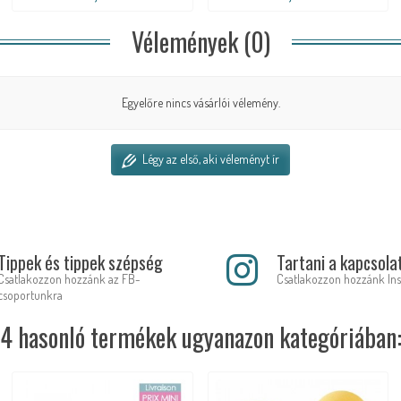
Vélemények (0)
Egyelőre nincs vásárlói vélemény.
Légy az első, aki véleményt ír
Tippek és tippek szépség
Tartani a kapcsola
Csatlakozzon hozzánk az FB-
Csatlakozzon hozzánk In
csoportunkra
4 hasonló termékek ugyanazon kategóriában