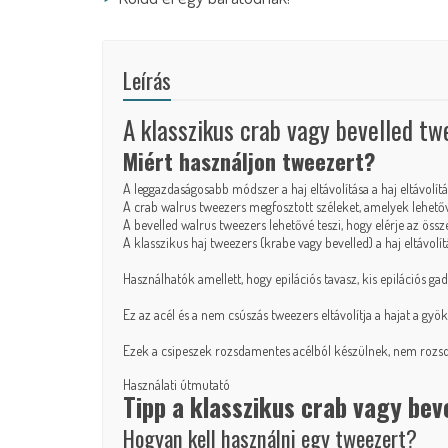
Leírás
A klasszikus crab vagy bevelled tw
Miért használjon tweezert?
A leggazdaságosabb módszer a haj eltávolítása a haj eltávolí
A crab walrus tweezers megfosztott széleket, amelyek lehetőv
A bevelled walrus tweezers lehetővé teszi, hogy elérje az öss
A klasszikus haj tweezers (krabe vagy bevelled) a haj eltávolít
Használhatók amellett, hogy
epilációs tavasz
, kis epilációs ga
Ez az acél és a nem csúszás tweezers eltávolítja a hajat a gyö
Ezek a csipeszek rozsdamentes acélból készülnek, nem rozsda
Használati útmutató
Tipp a klasszikus crab vagy bev
Hogyan kell használni egy tweezert?