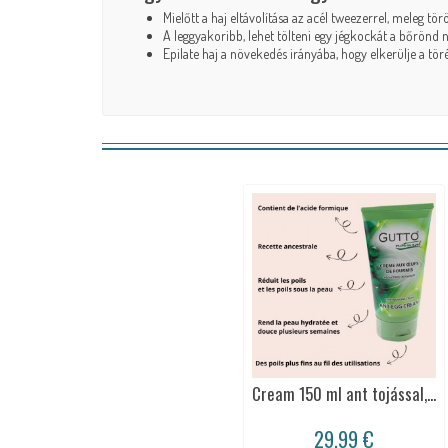
Mielőtt a haj eltávolítása az acél tweezerrel, meleg tö
A leggyakoribb, lehet tölteni egy jégkockát a bőrönd n
Epilate haj a növekedés irányába, hogy elkerülje a töré
Cream 150 ml ant tojással,...
29,99 €