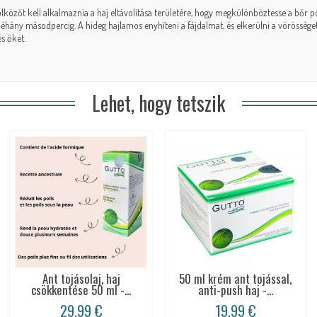
rölközőt kell alkalmaznia a haj eltávolítása területére, hogy megkülönböztesse a bőr pó
éhány másodpercig. A hideg hajlamos enyhíteni a fájdalmat, és elkerülni a vörösséget 
s őket.
Lehet, hogy tetszik
Ant tojásolaj, haj
50 ml krém ant tojással,
csökkentése 50 ml -...
anti-push haj -...
29,99 €
19,99 €