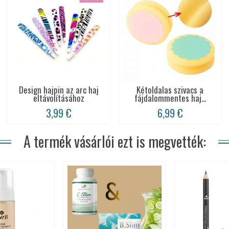
Design hajpin az arc haj
Kétoldalas szivacs a
eltávolításához
fájdalommentes haj...
3,99 €
6,99 €
A termék vásárlói ezt is megvették: