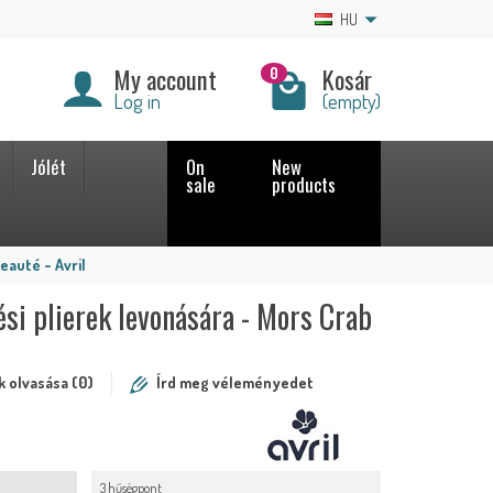
HU
My account
Kosár
0
Log in
(empty)
Jólét
On
New
sale
products
eauté - Avril
si plierek levonására - Mors Crab
 olvasása (0)
Írd meg véleményedet
3 hűségpont