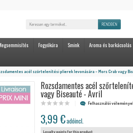
RENDBEN
Megsemmisítés
Fogyókúra
Smink
Aroma és barkácsolás
zsdamentes acél szőrtelenítési plierek levonására - Mors Crab vagy Bis
Rozsdamentes acél szőrteleníté
vagy Biseauté - Avril
Felhasználói vélemények
3,99 €
adóincl.
Loyalty points for this product