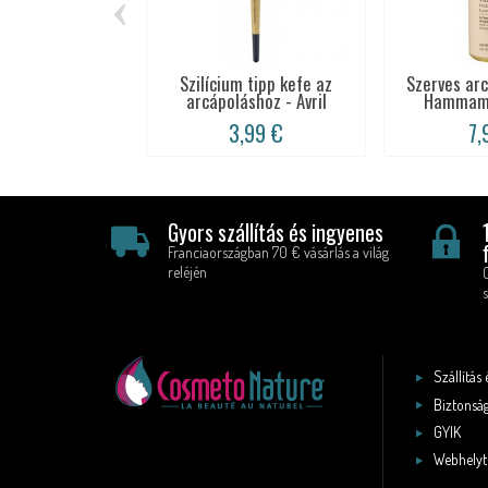
‹
Szilícium tipp kefe az
Szerves arc
arcápoláshoz - Avril
Hammamel
3,99 €
7,
Gyors szállítás és ingyenes
Franciaországban 70 € vásárlás a világ
reléjén
s
Szállítás 
Biztonság
GYIK
Webhelyt