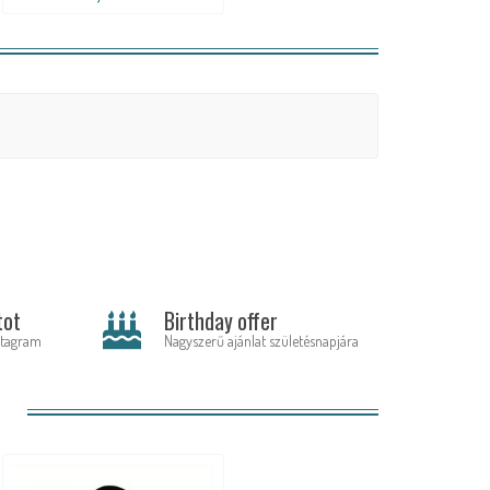
tot
Birthday offer
stagram
Nagyszerű ajánlat születésnapjára
: