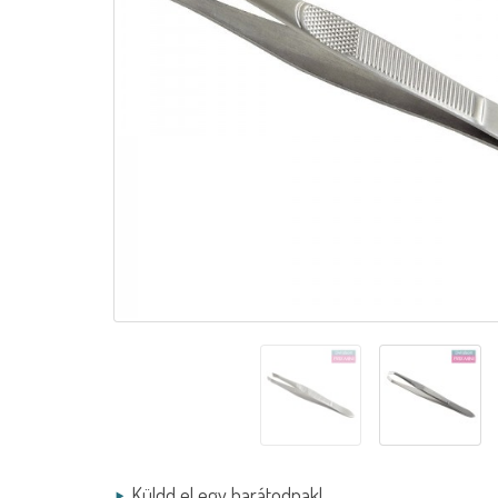
Küldd el egy barátodnak!