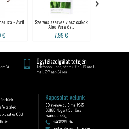
›
eruza - Avril
Szerves szerves viasz csíkok
Szerves test h
Aloe Vera és...
csíkok Aloe 
9 €
7,99 €
9,99 
Ügyfélszolgálat tetején
zam 14
Telefonon: kedd, péntek: 9h - 16 óra E-
mail: 7/7 nap 24 óra
Kapcsolat velünk
rténetünk
30 avenue du 8 mai 1945
 feltételek
60180 Nogent Sur Oise
latkozat és CGU
Franciaország
ő tér
0743629904
contact@cosmeto-nature.com