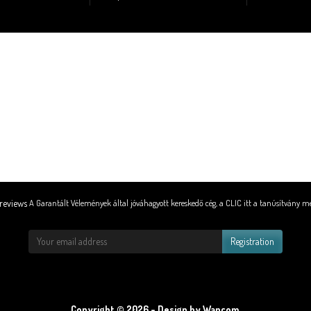
A Garantált Vélemények által jóváhagyott kereskedő cég,
a CLIC itt a tanúsítvány m
Registration
Copyright © 2026 - Design by Wapcom.