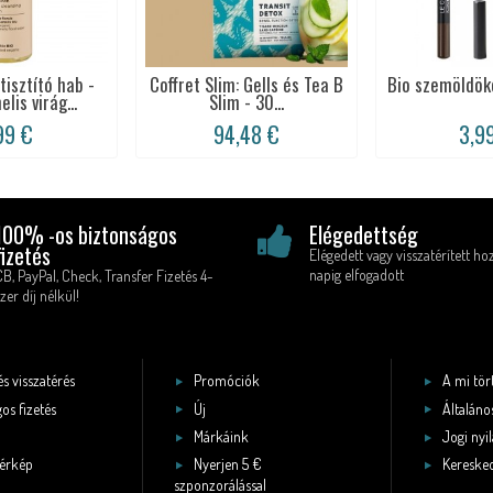
tisztító hab -
Coffret Slim: Gells és Tea B
Bio szemöldökc
is virág...
Slim - 30...
99 €
94,48 €
3,9
100% -os biztonságos
Elégedettség
fizetés
Elégedett vagy visszatérített ho
napig elfogadott
CB, PayPal, Check, Transfer Fizetés 4-
zer díj nélkül!
és visszatérés
Promóciók
A mi tö
os fizetés
Új
Általános
Márkáink
Jogi nyi
érkép
Nyerjen 5 €
Keresked
szponzorálással