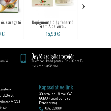
›
 és zsírégető
Depigmentáló és fehérítő
Box újrahasz
krém Aloe Vera...
smink törlőke
9 €
15,99 €
13,99
Ügyfélszolgálat tetején
zam 14
Telefonon: kedd, péntek: 9h - 16 óra E-
mail: 7/7 nap 24 óra
Kapcsolat velünk
rténetünk
30 avenue du 8 mai 1945
 feltételek
60180 Nogent Sur Oise
latkozat és CGU
Franciaország
ő tér
0743629904