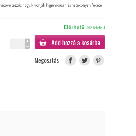
etővé teszik, hogy kivonják higiénikusan és hatékonyan fekete
Elérhető
(
162
tételek
)
Add hozzá a kosárba
Megosztás