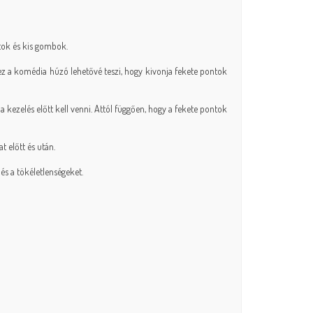
tok és kis gombok.
 ez a komédia húzó lehetővé teszi, hogy kivonja fekete pontok
ezelés előtt kell venni. Attól függően, hogy a fekete pontok
t előtt és után.
és a tökéletlenségeket.