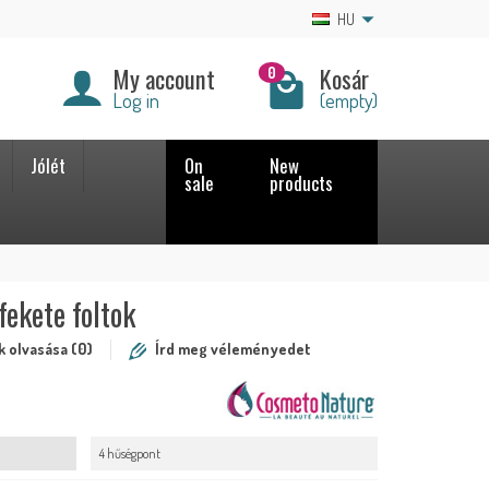
HU
My account
Kosár
0
Log in
(empty)
Jólét
On
New
sale
products
ekete foltok
 olvasása (0)
Írd meg véleményedet
4 hűségpont