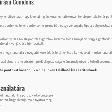
eírása Comdons
 lehetővé teszi, hogy kivonat higiénikusan és hatékonyan fekete pontok, fehér pon
 fekete pontok és fehér pontok akne-prone bőr, és egy vékonyabb tipp a befejezéshez,
önnyítse a fekete pontok és gombok kitermelését, a fumigációt vagy a gőzfürdőt a k
okat kivonják, és a bőr feszített.
ll, hogy használja a nyugtató kezelést, és fertőtlenítse a komédiákat minden használa
iatal akne-prone bőr, mint például:
gutto csiga krém
amely növeli a túlzott sebumot 
ete pontokat
köszönjük a blogunkon található kiegészítőnknek.
sználatára
dőt használunk a pórusok elkülönítésére.
ponton, hogy kivonja, majd nyomja meg.
.