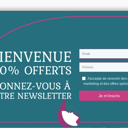
Vélemények (0)
Egyelőre nincs vásárlói vélemény.
Légy az első, aki véleményt ír
Tippek és tippek szépség
Tartani a kapcsola
Csatlakozzon hozzánk az FB-
Csatlakozzon hozzánk In
csoportunkra
2 hasonló termékek ugyanazon kategóriában: