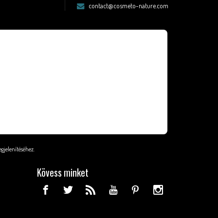
contact@cosmeto-nature.com
egjelenítéséhez
.
Kövess minket