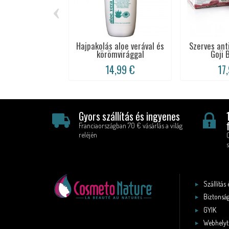
‹
Hajpakolás aloe verával és
Szerves ant
körömvirággal
Goji B
14,99 €
17
Gyors szállítás és ingyenes
Franciaországban 70 € vásárlás a világ
reléjén
s
Szállítás 
Biztonság
GYIK
Webhelyt