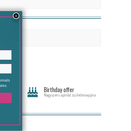
tot
Birthday offer
stagram
Nagyszerű ajánlat születésnapjára