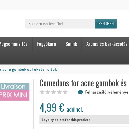
RENDBEN
Megsemmisítés
Fogyókúra
Smink
Aroma és barkácsolás
 acne gombok és fekete foltok
Comedons for acne gombok és f
Felhasználói vélemények
4,99 €
adóincl.
Loyalty points for this product