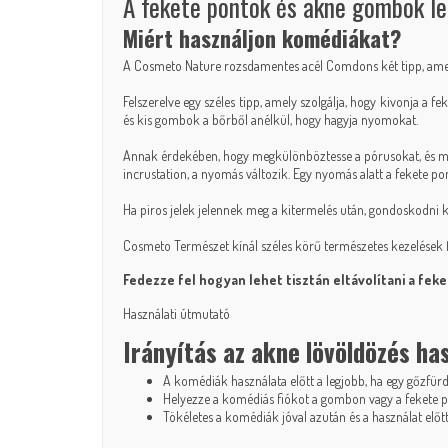
A fekete pontok és akne gombok l
Miért használjon komédiákat?
A Cosmeto Nature rozsdamentes acél Comdons két tipp, amely
Felszerelve egy széles tipp, amely szolgálja, hogy kivonja a
és kis gombok a bőrből anélkül, hogy hagyja nyomokat.
Annak érdekében, hogy megkülönböztesse a pórusokat, és megk
incrustation, a nyomás változik. Egy nyomás alatt a fekete pont
Ha piros jelek jelennek meg a kitermelés után, gondoskodni ke
Cosmeto Természet kínál széles körű természetes kezelések f
Fedezze fel
hogyan lehet tisztán eltávolítani a fek
Használati útmutató
Irányítás az akne lövöldözés ha
A komédiák használata előtt a legjobb, ha egy gőzfür
Helyezze a komédiás fiókot a gombon vagy a fekete 
Tökéletes a komédiák jóval azután és a használat előtt