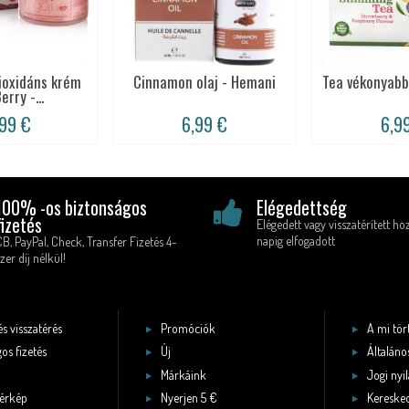
ioxidáns krém
Cinnamon olaj - Hemani
Tea vékonyabb
erry -...
,99 €
6,99 €
6,9
100% -os biztonságos
Elégedettség
fizetés
Elégedett vagy visszatérített ho
napig elfogadott
CB, PayPal, Check, Transfer Fizetés 4-
zer díj nélkül!
és visszatérés
Promóciók
A mi tö
os fizetés
Új
Általános
Márkáink
Jogi nyi
érkép
Nyerjen 5 €
Keresked