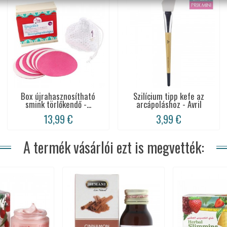
Box újrahasznosítható
Szilícium tipp kefe az
smink törlőkendő -...
arcápoláshoz - Avril
13,99 €
3,99 €
A termék vásárlói ezt is megvették: