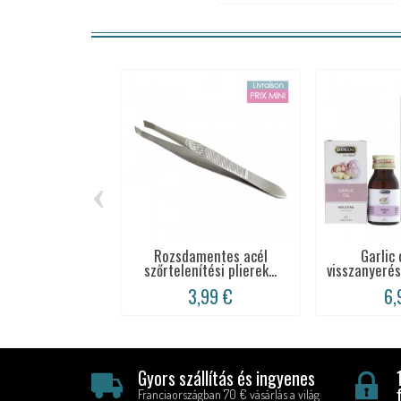
‹
Rozsdamentes acél
Garlic 
szőrtelenítési plierek...
visszanyeré
3,99 €
6,
Gyors szállítás és ingyenes
Franciaországban 70 € vásárlás a világ