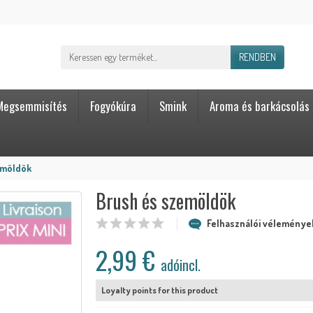
RENDBEN
Megsemmisítés
Fogyókúra
Smink
Aroma és barkácsolás
emöldök
Brush és szemöldök
Felhasználói vélemények
2,99 €
adóincl.
Loyalty points for this product