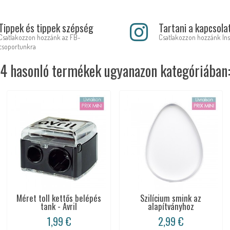
Tippek és tippek szépség
Tartani a kapcsola
Csatlakozzon hozzánk az FB-
Csatlakozzon hozzánk In
csoportunkra
4 hasonló termékek ugyanazon kategóriában
Méret toll kettős belépés
Szilícium smink az
tank - Avril
alapítványhoz
1,99 €
2,99 €