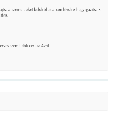
sa a szemöldöket belülről az arcon kívülre, hogy igazítsa ki
sára.
zerves szemöldök ceruza Avril
.