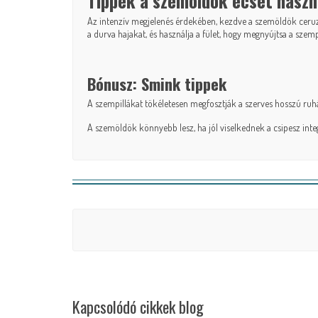
Tippek a szemöldök ecset haszn
Az intenzív megjelenés érdekében, kezdve a szemöldök ceruza
a durva hajakat, és használja a fület, hogy megnyújtsa a szemp
Bónusz: Smink tippek
A szempillákat tökéletesen megfosztják a
szerves hosszú ruh
A szemöldök könnyebb lesz, ha jól viselkednek a
csipesz inte
Kapcsolódó cikkek blog