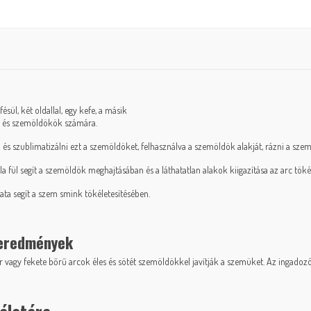
ül, két oldallal, egy kefe, a másik
ák és szemöldökök számára.
 szublimatizálni ezt a szemöldöket, felhasználva a szemöldök alakját, rázni a szempi
 fül segít a szemöldök meghajtásában és a láthatatlan alakok kiigazítása az arc töké
ta segít a szem smink tökéletesítésében.
 eredmények
ér vagy fekete bőrű arcok éles és sötét szemöldökkel javítják a szemüket. Az ingadoz