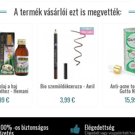
A termék vásárlói ezt is megvették:
olaj a haj
Bio szemöldökceruza - Avril
Anti-acne to
séhez - Hemani
Gutto N
99 €
3,99 €
15,9
100% -os biztonságos
Elégedettség
fizetés
Elégedett vagy visszatérített ho