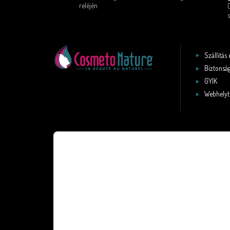
reléjén
s
Szállítás 
Biztonság
GYIK
Webhelyt