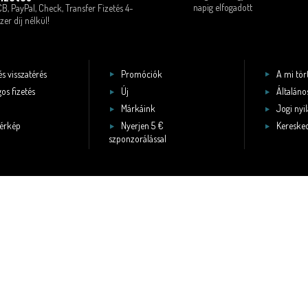
napig elfogadott
CB, PayPal, Check, Transfer Fizetés 4-
zer díj nélkül!
és visszatérés
Promóciók
A mi tö
os fizetés
Új
Általános
Márkáink
Jogi nyi
érkép
Nyerjen 5 €
Keresked
szponzorálással