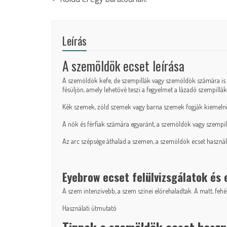
Leírás
A szemöldök ecset leírása
A szemöldök kefe, de szempillák vagy szemöldök számára is fés
fésüljön, amely lehetővé teszi a fegyelmet a lázadó szempill
Kék szemek, zöld szemek vagy barna szemek fogják kiemelni és
A nők és férfiak számára egyaránt, a szemöldök vagy szempilla
Az arc szépsége áthalad a szemen, a szemöldök ecset használa
Eyebrow ecset felülvizsgálatok és
A szem intenzívebb, a szem színei előrehaladtak. A matt, feh
Használati útmutató