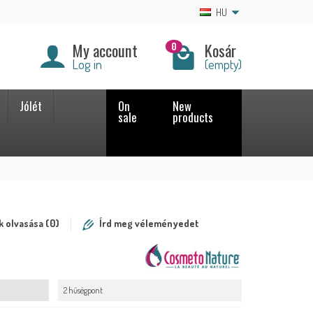
HU
My account
Kosár
0
Log in
(empty)
Jólét
On
New
sale
products
 olvasása (0)
Írd meg véleményedet
2 hűségpont