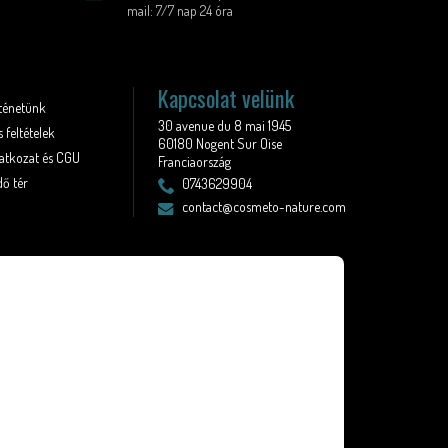
mail: 7/7 nap 24 óra
Kapcsolat velünk
rténetünk
30 avenue du 8 mai 1945
 feltételek
60180 Nogent Sur Oise
latkozat és CGU
Franciaország
ő tér
0743629904
contact@cosmeto-nature.com