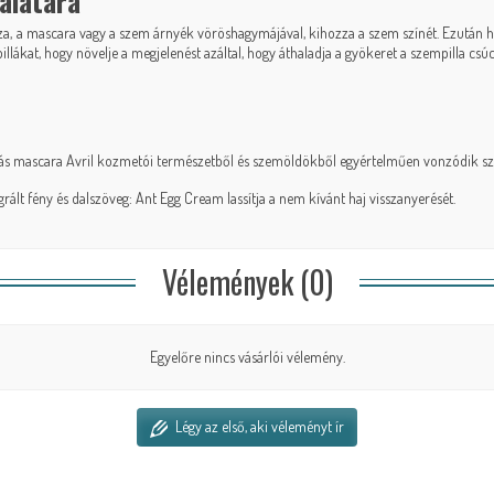
álatára
, a mascara vagy a szem árnyék vöröshagymájával, kihozza a szem színét. Ezután hajt
illákat, hogy növelje a megjelenést azáltal, hogy áthaladja a gyökeret a szempilla csúc
ás mascara Avril
kozmetói természetből és szemöldökből egyértelműen vonzódik
s
grált fény
és
dalszöveg: Ant Egg Cream
lassítja a nem kívánt haj visszanyerését.
Vélemények (0)
Egyelőre nincs vásárlói vélemény.
Légy az első, aki véleményt ír