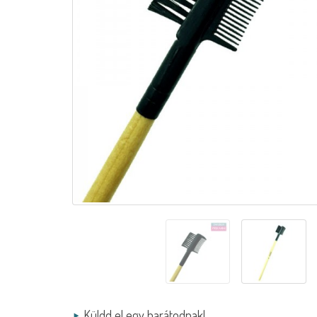
Küldd el egy barátodnak!