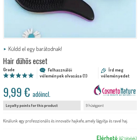
Küldd el egy barátodnak!
Hair dühös ecset
Grade
Felhasználói
Írd meg
vélemények olvasása (1)
véleményedet
9,99 €
adóincl.
Loyalty points for this product
9 hűségpont
Kínálunk egy professzionális és innovatív hajkefe, amely lágyítja és ravel haj.
Elérhető
(
42
tételek
)