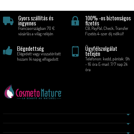
Gyors szállítás és
100% -os biztonságos
ingyenes
fizetés
Franciaországban 70 €
CB, PayPal, Check, Transfer
vásárlás a világ reléjén
Fizetés 4-szer díj nélkül!
Elégedettség
Ügyfélszolgálat
tetején
Elégedett vagy visszatérített
Telefonon: kedd, péntek: 9h
hozam 14 napig elfogadott
- 16 óra E-mail: 7/7 nap 24
óra