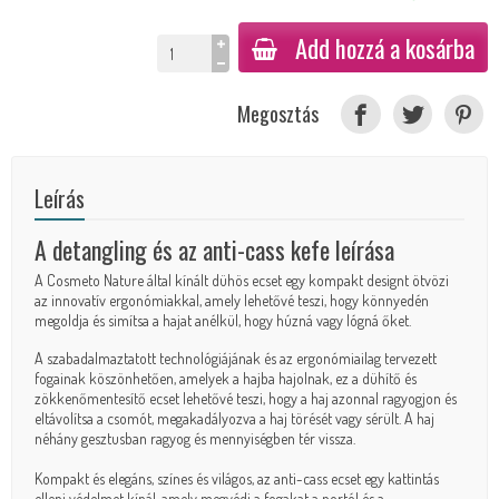
Add hozzá a kosárba
Megosztás
Leírás
A detangling és az anti-cass kefe leírása
A Cosmeto Nature által kínált dühös ecset egy kompakt designt ötvözi
az innovatív ergonómiakkal, amely lehetővé teszi, hogy könnyedén
megoldja és simítsa a hajat anélkül, hogy húzná vagy lógná őket.
A szabadalmaztatott technológiájának és az ergonómiailag tervezett
fogainak köszönhetően, amelyek a hajba hajolnak, ez a dühítő és
zökkenőmentesítő ecset lehetővé teszi, hogy a haj azonnal ragyogjon és
eltávolítsa a csomót, megakadályozva a haj törését vagy sérült. A haj
néhány gesztusban ragyog és mennyiségben tér vissza.
Kompakt és elegáns, színes és világos, az anti-cass ecset egy kattintás
elleni védelmet kínál, amely megvédi a fogakat a portól és a