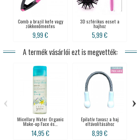
Comb a brazil kefe vagy
3D szférikus ecset a
zökkenőmentes
hajhoz
9,99 €
5,99 €
A termék vásárlói ezt is megvették:
‹
›
Micellary Water Organic
Epilatív tavasz a haj
C
Make-up Face és...
eltávolításához
14,95 €
8,99 €