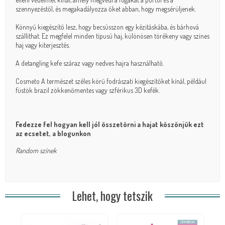
szennyezéstől, és megakadályozza őket abban, hogy megsérüljenek.
Könnyű kiegészítő lesz, hogy becsússzon egy kézitáskába, és bárhová
szállíthat. Ez megfelel minden típusú haj, különösen törékeny vagy színes
haj vagy kiterjesztés.
A detangling kefe száraz vagy nedves hajra használható.
Cosmeto A természet széles körű fodrászati kiegészítőket kínál, például
füstök brazil zökkenőmentes
vagy
szférikus 3D kefék
.
Fedezze fel
hogyan kell jól összetörni a hajat
köszönjük ezt
az ecsetet, a blogunkon
Random színek
Lehet, hogy tetszik