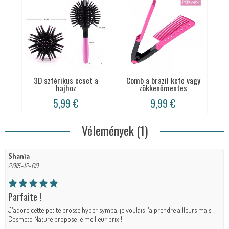
3D szférikus ecset a
Comb a brazil kefe vagy
hajhoz
zökkenőmentes
5,99 €
9,99 €
Vélemények (1)
Shanïa
2015-12-09
Parfaite !
J'adore cette petite brosse hyper sympa, je voulais l'a prendre ailleurs mais
Cosmeto Nature propose le meilleur prix !